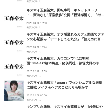
モデルプレス
キスマイ玉森裕太、回転寿司・キャットストリー
ト…変装なし“原宿散歩”公開「親近感湧く」「街中
にいるのびっくり」と反響
2026.03.06 12:50
モデルプレス
キスマイ玉森裕太、オフ感溢れるカフェ動画でファ
ンの心鷲掴み「デートしてる気分」「控えめに言っ
て最高」
2026.03.02 16:44
モデルプレス
キスマイ玉森裕太、カウコンで“ほぼ初対
面”timelesz橋本将生・猪俣周杜・篠塚大輝の印象
「頑張ってほしいなって思った」
2026.02.12 12:53
モデルプレス
キスマイ玉森裕太「anan」でセンシュアルな表紙
に挑戦 メイク＆ヘアのこだわりも明かす
2026.02.09 00:00
モデルプレス
キンプリ永瀬廉、キスマイ玉森裕太が「1歩先にや