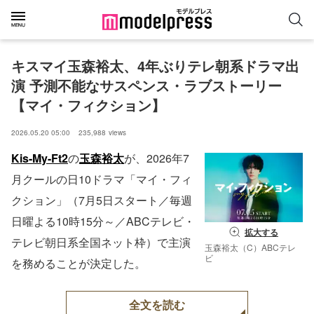
キスマイ玉森裕太、4年ぶりテレ朝系ドラマ出
演 予測不能なサスペンス・ラブストーリー
【マイ・フィクション】
2026.05.20 05:00
235,988
views
Kis-My-Ft2
の
玉森裕太
が、2026年7
月クールの日10ドラマ「マイ・フィ
クション」（7月5日スタート／毎週
日曜よる10時15分～／ABCテレビ・
拡大する
テレビ朝日系全国ネット枠）で主演
玉森裕太（C）ABCテレ
ビ
を務めることが決定した。
全文を読む