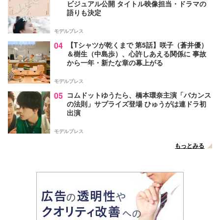
ビジュアル公開 タイトル映像担当・ドラマの
語りも決定
モデルプレス
04
【Tシャツが乾くまで 第5話】咲子（蒼井優）
＆樹生（中島歩）、心許しあえる関係に 事故
から一年・新たな章の幕上がる
モデルプレス
05
コムドットゆうたら、橋本環奈主演「バカンス
の法則」サプライズ登場 ひゅうがは連ドラ初
出演
モデルプレス
もっとみる