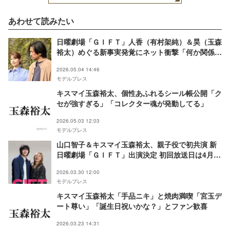
あわせて読みたい
日曜劇場「ＧＩＦＴ」人香（有村架純）＆昊（玉森
裕太）めぐる新事実発覚にネット衝撃「何か関係あ
ると思った」「残酷すぎる」【ネタバレあり】
2026.05.04 14:46
モデルプレス
キスマイ玉森裕太、個性あふれるシール帳公開「ク
セが強すぎる」「コレクター魂が発動してる」
2026.05.03 12:03
モデルプレス
山口智子＆キスマイ玉森裕太、親子役で初共演 新
日曜劇場「ＧＩＦＴ」出演決定 初回放送日は4月12
日
2026.03.30 12:00
モデルプレス
キスマイ玉森裕太「手品ニキ」と焼肉満喫「宮玉デ
ート尊い」「誕生日祝いかな？」とファン歓喜
2026.03.23 14:31