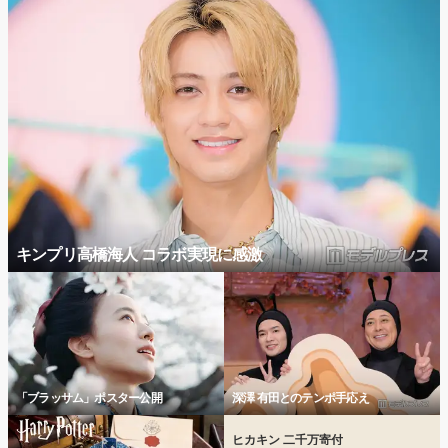
キンプリ高橋海人 コラボ実現に感激
「ブラッサム」ポスター公開
深澤 有田とのテンポ手応え
ヒカキン 二千万寄付