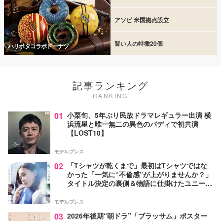
アソビ 米国拠点設立
賢い人の特徴20個
ハリポタコラボドーナツ
記事ランキング
RANKING
01
小栗旬、5年ぶり民放ドラマレギュラー出演 横
浜流星と唯一無二の異色のバディで初共演
【LOST10】
モデルプレス
02
「Tシャツが乾くまで」最初はTシャツではな
かった「一気に“不倫感”が上がりませんか？」
タイトル決定の裏側＆物語に仕掛けたユニーク
な視点【脚本家・生方美久氏インタビュー】
モデルプレス
03
2026年後期“朝ドラ”「ブラッサム」ポスター