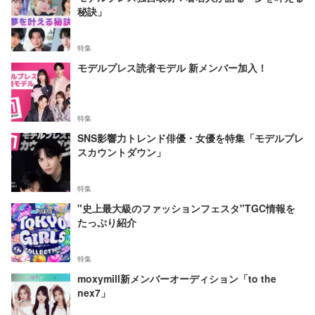
秘訣」
特集
モデルプレス読者モデル 新メンバー加入！
特集
SNS影響力トレンド俳優・女優を特集「モデルプレ
スカウントダウン」
特集
"史上最大級のファッションフェスタ"TGC情報を
たっぷり紹介
特集
moxymill新メンバーオーディション「to the
nex7」