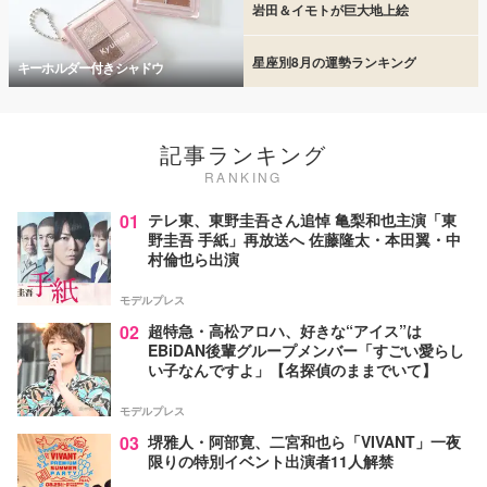
岩田＆イモトが巨大地上絵
星座別8月の運勢ランキング
キーホルダー付きシャドウ
記事ランキング
RANKING
01
テレ東、東野圭吾さん追悼 亀梨和也主演「東
野圭吾 手紙」再放送へ 佐藤隆太・本田翼・中
村倫也ら出演
モデルプレス
02
超特急・高松アロハ、好きな“アイス”は
EBiDAN後輩グループメンバー「すごい愛らし
い子なんですよ」【名探偵のままでいて】
モデルプレス
03
堺雅人・阿部寛、二宮和也ら「VIVANT」一夜
限りの特別イベント出演者11人解禁