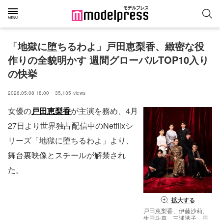
「地獄に堕ちるわよ」戸田恵梨香、緻密な役
作りの全貌明かす 週間グローバルTOP10入り
の快挙
2026.05.08 18:00
35,135
views
女優の
戸田恵梨香
が主演を務め、4月
27日より世界独占配信中のNetflixシ
リーズ「地獄に堕ちるわよ」より、
舞台裏映像とスチールが解禁され
た。
拡大する
戸田恵梨香、伊藤沙莉、
生田斗真、三浦透子、田