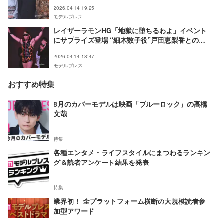
し”で演じる【地獄に堕ちるわよ】
2026.04.14 19:25
モデルプレス
レイザーラモンHG「地獄に堕ちるわよ」イベント
にサプライズ登場 “細木数子役”戸田恵梨香との共
演は「股間がヒヤッと」
2026.04.14 18:47
モデルプレス
おすすめ特集
8月のカバーモデルは映画「ブルーロック」の高橋
文哉
特集
各種エンタメ・ライフスタイルにまつわるランキン
グ＆読者アンケート結果を発表
特集
業界初！ 全プラットフォーム横断の大規模読者参
加型アワード