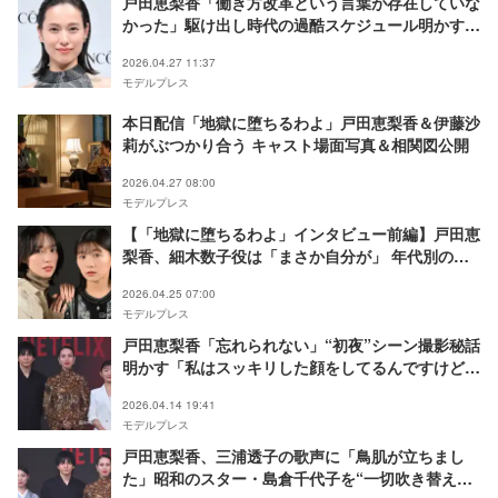
戸田恵梨香「働き方改革という言葉が存在していな
かった」駆け出し時代の過酷スケジュール明かす
「まったく余裕がなかった」
2026.04.27 11:37
モデルプレス
本日配信「地獄に堕ちるわよ」戸田恵梨香＆伊藤沙
莉がぶつかり合う キャスト場面写真＆相関図公開
2026.04.27 08:00
モデルプレス
【「地獄に堕ちるわよ」インタビュー前編】戸田恵
梨香、細木数子役は「まさか自分が」 年代別の演
じ分け・自ら提案した“癖”…徹底した役作りに伊藤
2026.04.25 07:00
沙莉「説得力がすごかった」
モデルプレス
戸田恵梨香「忘れられない」“初夜”シーン撮影秘話
明かす「私はスッキリした顔をしてるんですけど」
【地獄に堕ちるわよ】
2026.04.14 19:41
モデルプレス
戸田恵梨香、三浦透子の歌声に「鳥肌が立ちまし
た」昭和のスター・島倉千代子を“一切吹き替えな