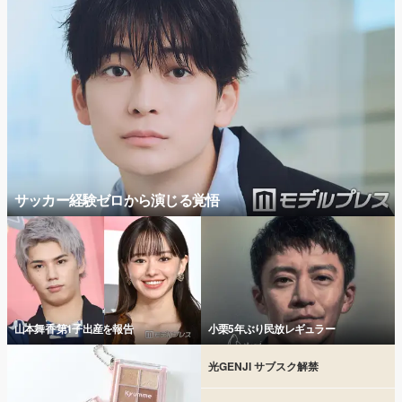
サッカー経験ゼロから演じる覚悟
山本舞香 第1子出産を報告
小栗5年ぶり民放レギュラー
光GENJI サブスク解禁