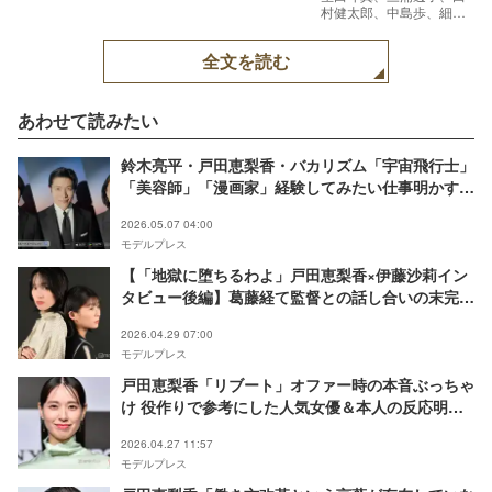
村健太郎、中島歩、細川
岳／Netflixシリーズ「地
獄に堕ちるわよ」Netflix
全文を読む
にて世界独占配信中
あわせて読みたい
鈴木亮平・戸田恵梨香・バカリズム「宇宙飛行士」
「美容師」「漫画家」経験してみたい仕事明かす
「リクルートエージェント」新CMに初登場
2026.05.07 04:00
モデルプレス
【「地獄に堕ちるわよ」戸田恵梨香×伊藤沙莉イン
タビュー後編】葛藤経て監督との話し合いの末完成
したクライマックス 生田斗真とのシーンで「大号
2026.04.29 07:00
泣」した理由＜ネタバレあり＞
モデルプレス
戸田恵梨香「リブート」オファー時の本音ぶっちゃ
け 役作りで参考にした人気女優＆本人の反応明か
す
2026.04.27 11:57
モデルプレス