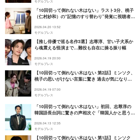
モデルプレス
「10回切って倒れない木はない」ラスト3分、桃子
（仁村紗和）の“記憶のすり替わり”発覚に視聴者混
乱「鳥肌立った」「拓人（京本大我）怪しい」
2026.04.20 13:52
モデルプレス
【推し俳優で巡る名作3選】志尊淳、甘い子犬系か
ら魂震える怪演まで…難役も自在に操る振り幅
2026.04.19 20:00
モデルプレス
【10回切って倒れない木はない 第2話】ミンソク、
桃子の思いがけない言葉に驚き 過去が気になり始
める
2026.04.19 07:00
モデルプレス
「10回切って倒れない木はない」初回、志尊淳の
韓国語長台詞に驚きの声相次ぐ「韓国人かと思うく
らい流暢」「自然に演じきってるのがさすが」
2026.04.13 12:35
モデルプレス
【10回切って倒れない木はない 第1話】ミンソク