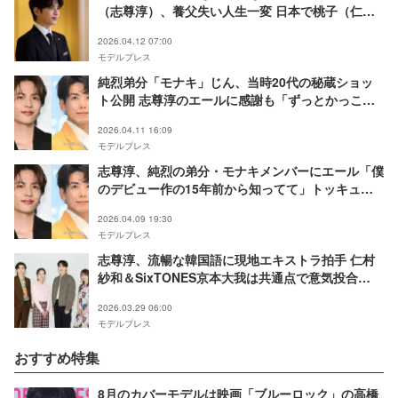
（志尊淳）、養父失い人生一変 日本で桃子（仁村
紗和）と出会う
2026.04.12 07:00
モデルプレス
純烈弟分「モナキ」じん、当時20代の秘蔵ショッ
ト公開 志尊淳のエールに感謝も「ずっとかっこい
い」「エモすぎ」の声
2026.04.11 16:09
モデルプレス
志尊淳、純烈の弟分・モナキメンバーにエール「僕
のデビュー作の15年前から知ってて」トッキュウ
ジャーでも共演
2026.04.09 19:30
モデルプレス
志尊淳、流暢な韓国語に現地エキストラ拍手 仁村
紗和＆SixTONES京本大我は共通点で意気投合
【10回切って倒れない木はない】
2026.03.29 06:00
モデルプレス
おすすめ特集
8月のカバーモデルは映画「ブルーロック」の高橋