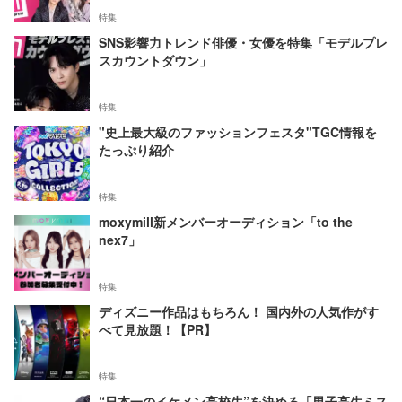
特集
SNS影響力トレンド俳優・女優を特集「モデルプレ
スカウントダウン」
特集
"史上最大級のファッションフェスタ"TGC情報を
たっぷり紹介
特集
moxymill新メンバーオーディション「to the
nex7」
特集
ディズニー作品はもちろん！ 国内外の人気作がす
べて見放題！【PR】
特集
“日本一のイケメン高校生”を決める「男子高生ミス