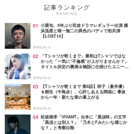
記事ランキング
RANKING
01
小栗旬、5年ぶり民放ドラマレギュラー出演 横
浜流星と唯一無二の異色のバディで初共演
【LOST10】
モデルプレス
02
「Tシャツが乾くまで」最初はTシャツではな
かった「一気に“不倫感”が上がりませんか？」
タイトル決定の裏側＆物語に仕掛けたユニーク
な視点【脚本家・生方美久氏インタビュー】
モデルプレス
03
【Tシャツが乾くまで 第5話】咲子（蒼井優）
＆樹生（中島歩）、心許しあえる関係に 事故
から一年・新たな章の幕上がる
モデルプレス
04
松坂桃李「VIVANT」台本に「黒須M」の文字
「黒須とは別人？」「乃木とFみたいな感じか
な？」と考察白熱