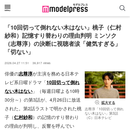
「10回切って倒れない木はない」桃子（仁村
紗和）記憶すり替わりの理由判明 ミンソク
（志尊淳）の決断に視聴者涙「健気すぎる」
「切ない」
2026.04.27 11:51
36,917
views
俳優の
志尊淳
が主演を務める日本テ
レビ系日曜ドラマ「
10回切って倒れ
ない木はない
」（毎週日曜よる10時
30分～）の第3話が、4月26日に放送
拡大する
された。第2話ラストで明かされた桃
志尊淳「10回切って倒れ
ない木はない」第3話
子（
仁村紗和
）の記憶のすり替わり
（C）日本テレビ
の理由が判明し、反響を呼んでい