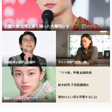
佐藤大樹 台湾土産を贈った先輩明かす
再婚発表 お相手は妊娠中
ラスト30秒で状況一変
「ウマ娘」声優 結婚発表
鈴木砂羽 子宮筋腫摘出
都合のよい恋を卒業するには
朝活コスメ＆インナーケア