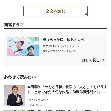
京子、宋ハナプロデュー
サー（C）モデルプレス
全文を読む
関連ドラマ
波うららかに、めおと日和
2025年04月24日（木）スタート
毎週木曜22:00 / フジテレビ系
詳しく見る
あわせて読みたい
本田響矢「めおと日和」愛語る「人としても成長す
ることができた大切な作品」助演俳優部門1位に感
謝【モデルプレス ベストドラマアワード 授賞式】
2026.03.20 05:00
モデルプレス