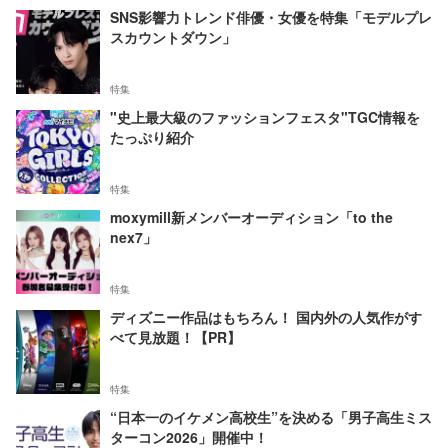
SNS影響力トレンド俳優・女優を特集「モデルプレ
スカウントダウン」
特集
"史上最大級のファッションフェスタ"TGC情報を
たっぷり紹介
特集
moxymill新メンバーオーディション「to the
nex7」
特集
ディズニー作品はもちろん！ 国内外の人気作がす
べて見放題！【PR】
特集
“日本一のイケメン高校生”を決める「男子高生ミス
ターコン2026」開催中！