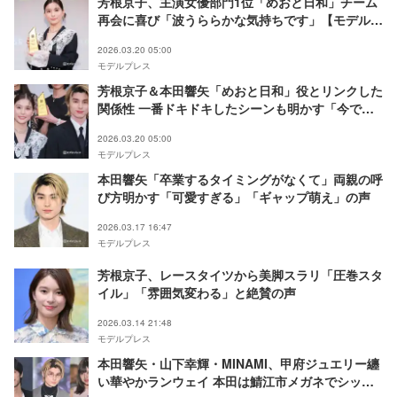
芳根京子、主演女優部門1位「めおと日和」チーム
再会に喜び「波うららかな気持ちです」【モデルプ
レス ベストドラマアワード 授賞式】
2026.03.20 05:00
モデルプレス
芳根京子＆本田響矢「めおと日和」役とリンクした
関係性 一番ドキドキしたシーンも明かす「今でも
覚えています」【モデルプレス ベストドラマアワ
2026.03.20 05:00
ード 授賞式】
モデルプレス
本田響矢「卒業するタイミングがなくて」両親の呼
び方明かす「可愛すぎる」「ギャップ萌え」の声
2026.03.17 16:47
モデルプレス
芳根京子、レースタイツから美脚スラリ「圧巻スタ
イル」「雰囲気変わる」と絶賛の声
2026.03.14 21:48
モデルプレス
本田響矢・山下幸輝・MINAMI、甲府ジュエリー纏
い華やかランウェイ 本田は鯖江市メガネでシック