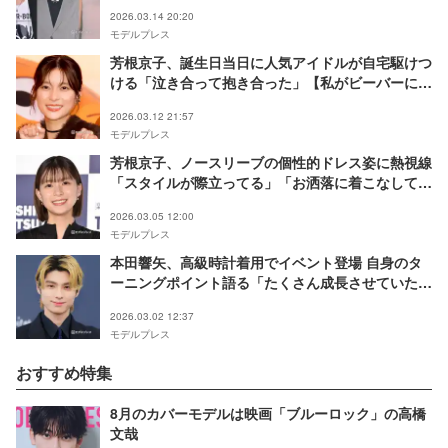
に【TGC2026 S/S】
2026.03.14 20:20
モデルプレス
芳根京子、誕生日当日に人気アイドルが自宅駆けつ
ける「泣き合って抱き合った」【私がビーバーにな
る時】
2026.03.12 21:57
モデルプレス
芳根京子、ノースリーブの個性的ドレス姿に熱視線
「スタイルが際立ってる」「お洒落に着こなしてて
凄い」
2026.03.05 12:00
モデルプレス
本田響矢、高級時計着用でイベント登場 自身のタ
ーニングポイント語る「たくさん成長させていただ
けた」
2026.03.02 12:37
モデルプレス
おすすめ特集
8月のカバーモデルは映画「ブルーロック」の高橋
文哉