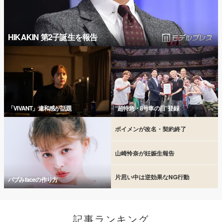
HIKAKIN 第2子誕生を報告
「VIVANT」違和感が話題
“超特急・8号車の日”登録
ボイメンが改名・契約終了
山崎怜奈が妊娠生報告
片思い中は逆効果なNG行動
バブみfaceの作り方
記事ランキング