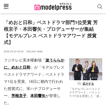
「めおと日和」ベストドラマ部門1位受賞 芳
根京子・本田響矢・プロデューサーが集結
【モデルプレス ベストドラマアワード 授賞
式】
2026.03.20 05:00
526,346
views
フジテレビ系木曜劇場「
波うららか
に、めおと日和
」が「モデルプレス
ベストドラマアワード」ベストドラ
マ1位を受賞。18日に都内で行われ
拡大する
た授賞式に、宋ハナプロデューサ
「モデルプレスベストド
ラマアワード」ベストド
ー、
芳根京子
、
本田響矢
が登壇し
ラマ1位を受賞した「波う
ららかに、めおと日和」
た。
チーム／本田響矢、芳根