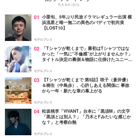
RANKING
01
小栗旬、5年ぶり民放ドラマレギュラー出演 横
浜流星と唯一無二の異色のバディで初共演
【LOST10】
モデルプレス
02
「Tシャツが乾くまで」最初はTシャツではな
かった「一気に“不倫感”が上がりませんか？」
タイトル決定の裏側＆物語に仕掛けたユニーク
な視点【脚本家・生方美久氏インタビュー】
モデルプレス
03
【Tシャツが乾くまで 第5話】咲子（蒼井優）
＆樹生（中島歩）、心許しあえる関係に 事故
から一年・新たな章の幕上がる
モデルプレス
04
松坂桃李「VIVANT」台本に「黒須M」の文字
「黒須とは別人？」「乃木とFみたいな感じか
な？」と考察白熱
モデルプレス