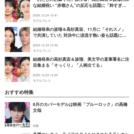
な結婚祝い “赤嶺さん”の反応も話題に「粋すぎ
る」「オタクの鑑」と反響
2025.12.24 10:41
モデルプレス
結婚発表の波瑠＆高杉真宙、11月に「それスノ」
で共演していた 対決中に涙流す熱い姿も話題に
「神回」「見返したい」と反響続々
2025.12.23 13:30
モデルプレス
結婚発表の高杉真宙＆波瑠、美文字の直筆署名に注
目集まる「そっくり」「人柄出てる」
2025.12.23 12:25
モデルプレス
おすすめ特集
8月のカバーモデルは映画「ブルーロック」の高橋
文哉
特集