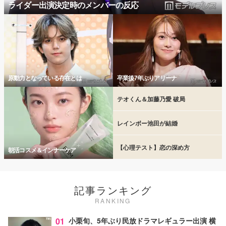
ライダー出演決定時のメンバーの反応
原動力となっている存在とは
卒業後7年ぶりアリーナ
テオくん＆加藤乃愛 破局
レインボー池田が結婚
【心理テスト】恋の深め方
朝活コスメ＆インナーケア
記事ランキング
RANKING
01
小栗旬、5年ぶり民放ドラマレギュラー出演 横