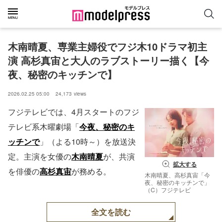
木南晴夏、専業主婦役でフジ木10ドラマ初主
演 高杉真宙と大人のラブストーリー描く【今
夜、秘密のキッチンで】
2026.02.25 05:00
24,173
views
フジテレビでは、4月スタートのフジ
テレビ系木曜劇場「
今夜、秘密のキ
ッチンで
」（よる10時～）を放送決
定。主演を女優の
木南晴夏
が、共演
拡大する
を俳優の
高杉真宙
が務める。
木南晴夏、高杉真宙「今
夜、秘密のキッチンで」
（C）フジテレビ
全文を読む