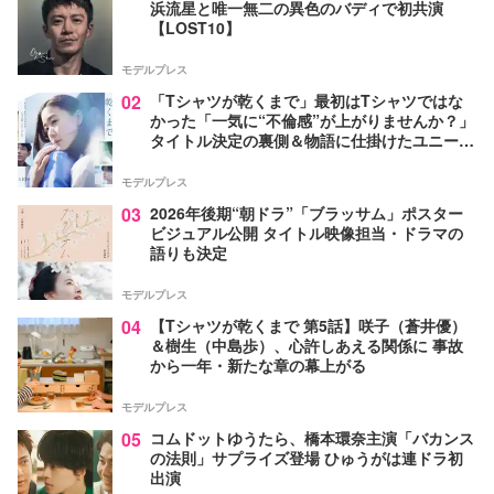
浜流星と唯一無二の異色のバディで初共演
【LOST10】
モデルプレス
02
「Tシャツが乾くまで」最初はTシャツではな
かった「一気に“不倫感”が上がりませんか？」
タイトル決定の裏側＆物語に仕掛けたユニーク
な視点【脚本家・生方美久氏インタビュー】
モデルプレス
03
2026年後期“朝ドラ”「ブラッサム」ポスター
ビジュアル公開 タイトル映像担当・ドラマの
語りも決定
モデルプレス
04
【Tシャツが乾くまで 第5話】咲子（蒼井優）
＆樹生（中島歩）、心許しあえる関係に 事故
から一年・新たな章の幕上がる
モデルプレス
05
コムドットゆうたら、橋本環奈主演「バカンス
の法則」サプライズ登場 ひゅうがは連ドラ初
出演