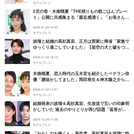
モデルプレス
2児の母・木南晴夏「THE残りもの朝ごはんプレー
ト」公開に共感集まる「親近感湧く」「お母さんあ
るある」
2026.01.20 14:43
モデルプレス
波瑠と結婚の高杉真宙、正月は実家に帰省「家族で
ゆっくり過ごしていました」【架空の犬と嘘をつく
猫】
2026.01.09 18:13
モデルプレス
木南晴夏、恋人時代の玉木宏を紹介したベテラン俳
優「腰抜かしてました」岡田将生＆神木隆之介らと
の“カード会”エピソードも
2026.01.02 17:51
モデルプレス
結婚発表の波瑠＆高杉真宙、生放送で互いの印象明
かしていた 過去のやりとりが再び話題「返答が可
愛すぎる」「本当にお似合い」
2025.12.24 11:59
モデルプレス
「わたしのお嫁くん」原作者、高杉真宙＆波瑠に粋