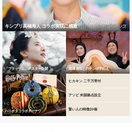
キンプリ高橋海人 コラボ実現に感激
「ブラッサム」ポスター公開
深澤 有田とのテンポ手応え
ヒカキン 二千万寄付
アソビ 米国拠点設立
賢い人の特徴20個
ハリポタコラボドーナツ