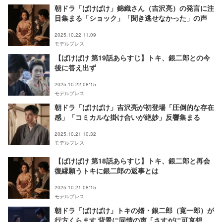
朝ドラ「ばけばけ」錦織さん（吉沢亮）の発言に注
目集まる「ショック」「聞き逃せなかった」の声
2025.10.22 11:09
モデルプレス
【ばけばけ 第19話あらすじ】トキ、銀二郎との今
後に答え出ず
2025.10.22 08:15
モデルプレス
朝ドラ「ばけばけ」吉沢亮が初登場「圧倒的な存在
感」「コミカルな掛け合いが絶妙」反響集まる
2025.10.21 10:32
モデルプレス
【ばけばけ 第18話あらすじ】トキ、銀二郎と再会
復縁願うトキに銀二郎の返事とは
2025.10.21 08:15
モデルプレス
朝ドラ「ばけばけ」トキの婿・銀二郎（寛一郎）が
行方くらます 背景に同情の声「さすがに可哀想」