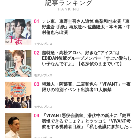
記事ランキング
RANKING
01
テレ東、東野圭吾さん追悼 亀梨和也主演「東
野圭吾 手紙」再放送へ 佐藤隆太・本田翼・中
村倫也ら出演
モデルプレス
02
超特急・高松アロハ、好きな“アイス”は
EBiDAN後輩グループメンバー「すごい愛らし
い子なんですよ」【名探偵のままでいて】
モデルプレス
03
堺雅人・阿部寛、二宮和也ら「VIVANT」一夜
限りの特別イベント出演者11人解禁
モデルプレス
04
「VIVANT悪役会議室」潜伏中の新庄に「納豆
我慢できるでしょ？」とツッコミ「VIVANT考
察をする視聴者目線」「私も会議に参加した
い」と話題【ネタバレあり】
モデルプレス