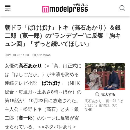
朝ドラ「ばけばけ」トキ（高石あかり）＆銀
二郎（寛一郎）の“ランデブー”に反響「胸キ
ュン回」「ずっと続いてほしい」
2025.10.23 11:08
20,582
views
女優の
高石あかり
（※「高」は正式に
は「はしごだか」）が主演を務める
連続テレビ小説「
ばけばけ
」（NHK
総合・毎週月～土あさ8時～ほか）の
拡大する
第19話が、10月23日に放送された。
高石あかり、寛一郎「ば
けばけ」第19話（C）
主人公・松野トキ（高石）と夫・銀
NHK
二郎（
寛一郎
）のシーンに反響が寄
せられている。＜※ネタバレあり＞