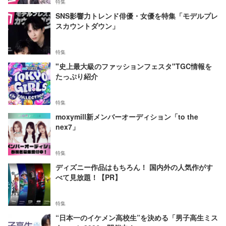
特集
SNS影響力トレンド俳優・女優を特集「モデルプレ
スカウントダウン」
特集
"史上最大級のファッションフェスタ"TGC情報を
たっぷり紹介
特集
moxymill新メンバーオーディション「to the
nex7」
特集
ディズニー作品はもちろん！ 国内外の人気作がす
べて見放題！【PR】
特集
“日本一のイケメン高校生”を決める「男子高生ミス