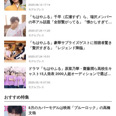
2025.08.12 17:14
モデルプレス
「ちはやふる」千早（広瀬すず）ら、瑞沢メンバー
の卒アル話題「全部繋がってる」「懐かしすぎて泣
ける」プロデューサーが貴重裏話明かす
2025.07.24 11:20
モデルプレス
「ちはやふる」豪華サプライズゲストに視聴者驚き
「贅沢すぎる」「レジェンド降臨」
2025.07.24 10:51
モデルプレス
ドラマ「ちはやふる」原菜乃華・齋藤潤ら高校生キ
ャスト15人発表 2000人超オーディションで選ばれ
た新星も
2025.05.15 07:00
モデルプレス
おすすめ特集
8月のカバーモデルは映画「ブルーロック」の高橋
文哉