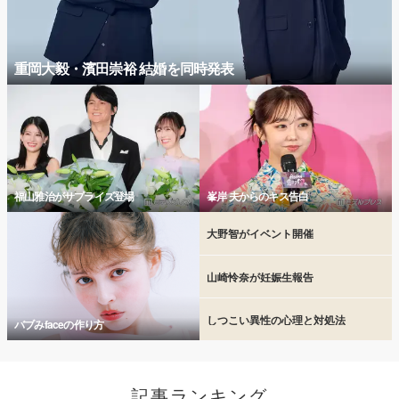
重岡大毅・濱田崇裕 結婚を同時発表
福山雅治がサプライズ登場
峯岸 夫からのキス告白
大野智がイベント開催
山崎怜奈が妊娠生報告
しつこい異性の心理と対処法
バブみfaceの作り方
記事ランキング