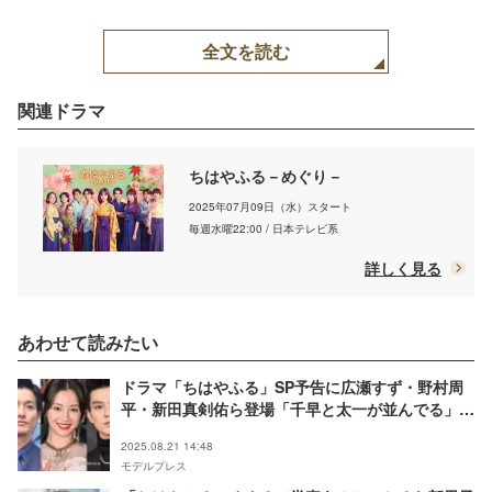
全文を読む
関連ドラマ
ちはやふる－めぐり－
2025年07月09日（水）スタート
毎週水曜22:00 / 日本テレビ系
詳しく見る
あわせて読みたい
ドラマ「ちはやふる」SP予告に広瀬すず・野村周
平・新田真剣佑ら登場「千早と太一が並んでる」
「やっと揃った」と反響続々
2025.08.21 14:48
モデルプレス