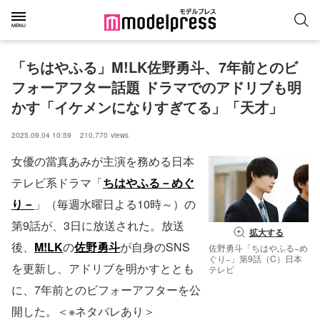
「ちはやふる」M!LK佐野勇斗、7年前とのビ
フォーアフター話題 ドラマでのアドリブも明
かす「イケメンになりすぎてる」「天才」
2025.09.04 10:59
210,770
views
女優の當真あみが主演を務める日本
テレビ系ドラマ「
ちはやふる－めぐ
り－
」（毎週水曜日よる10時～）の
第9話が、3日に放送された。放送
拡大する
後、
M!LK
の
佐野勇斗
が自身のSNS
佐野勇斗「ちはやふる−め
ぐり−」第9話（C）日本
を更新し、アドリブを明かすととも
テレビ
に、7年前とのビフォーアフターを公
開した。＜※ネタバレあり＞