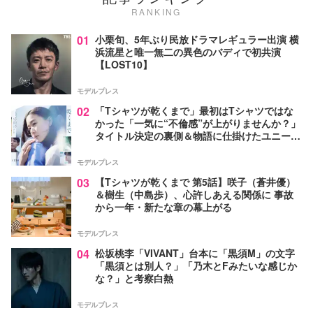
RANKING
01
小栗旬、5年ぶり民放ドラマレギュラー出演 横
浜流星と唯一無二の異色のバディで初共演
【LOST10】
モデルプレス
02
「Tシャツが乾くまで」最初はTシャツではな
かった「一気に“不倫感”が上がりませんか？」
タイトル決定の裏側＆物語に仕掛けたユニーク
な視点【脚本家・生方美久氏インタビュー】
モデルプレス
03
【Tシャツが乾くまで 第5話】咲子（蒼井優）
＆樹生（中島歩）、心許しあえる関係に 事故
から一年・新たな章の幕上がる
モデルプレス
04
松坂桃李「VIVANT」台本に「黒須M」の文字
「黒須とは別人？」「乃木とFみたいな感じか
な？」と考察白熱
モデルプレス