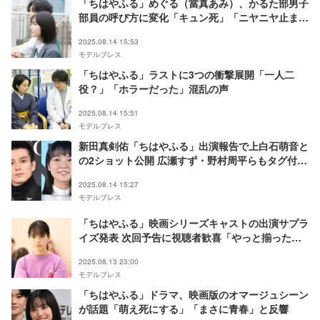
「ちはやふる」めぐる（當真あみ）、かるた部男子
部員の呼び方に変化「キュン死」「ニヤニヤ止まら
ない」と注目集まる
2025.08.14 15:53
モデルプレス
「ちはやふる」ラストに3つの衝撃展開「一人二
役？」「ホラーだった」混乱の声
2025.08.14 15:51
モデルプレス
新田真剣佑「ちはやふる」出演報告で上白石萌音と
の2ショット公開 広瀬すず・野村周平らもタグ付け
で「愛感じる」「エモい」と反響
2025.08.14 15:27
モデルプレス
「ちはやふる」映画シリーズキャストの出演サプラ
イズ発表 次回予告に視聴者歓喜「やっと揃った」
「泣ける」
2025.08.13 23:00
モデルプレス
「ちはやふる」ドラマ、映画版のオマージュシーン
が話題「萌え死にする」「まさに青春」と反響