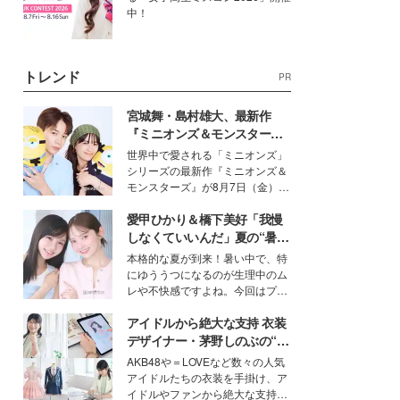
中！
トレンド
PR
宮城舞・島村雄大、最新作
『ミニオンズ＆モンスター
ズ』の魅力熱弁 ハチャメチャ
世界中で愛される「ミニオンズ」
だけじゃない“友情と絆”に感
シリーズの最新作『ミニオンズ＆
動
モンスターズ』が8月7日（金）に
公開。モデルプレスでは、“大のミ
愛甲ひかり＆橋下美好「我慢
ニオン好き”という共通点を持つモ
デルの宮城舞と島村雄大の特別対
しなくていいんだ」夏の“暑さ
談をお届け！それぞれの視点か
対策”の新しい選択肢とは？
本格的な夏が到来！暑い中で、特
ら、今作ならではの魅力や予想外
にゆううつになるのが生理中のム
の感動をもたらす奥深いストーリ
レや不快感ですよね。今回はプラ
ーについて熱く語り合ってもらっ
イベートでも仲良しで旅行好きな
た。
アイドルから絶大な支持 衣装
モデル・愛甲ひかりさんと橋下美
好さんを迎えて本音で女子会トー
デザイナー・茅野しのぶの“可
ク。猛暑のお出かけを快適に過ご
愛い”を作る美学＜「シチズン
AKB48や＝LOVEなど数々の人気
すヒントや、2人が感動した夏の
クロスシー」インタビュー＞
アイドルたちの衣装を手掛け、ア
生理の新常識にも迫りました。
イドルやファンから絶大な支持を