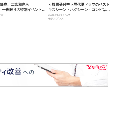
部寛、二宮和也ら
＜投票受付中＞歴代夏ドラマのベスト
NT」一夜限りの特別イベント出
キスシーン・ハグシーン・コンビは？
解禁
【モデルプレスランキング】
:00
2026.08.06 17:00
モデルプレス