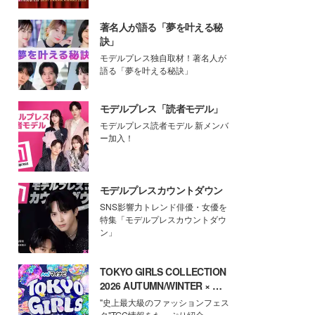
著名人が語る「夢を叶える秘
訣」
モデルプレス独自取材！著名人が
語る「夢を叶える秘訣」
モデルプレス「読者モデル」
モデルプレス読者モデル 新メンバ
ー加入！
モデルプレスカウントダウン
SNS影響力トレンド俳優・女優を
特集「モデルプレスカウントダウ
ン」
TOKYO GIRLS COLLECTION
2026 AUTUMN/WINTER × モ
デルプレス
"史上最大級のファッションフェス
タ"TGC情報をたっぷり紹介