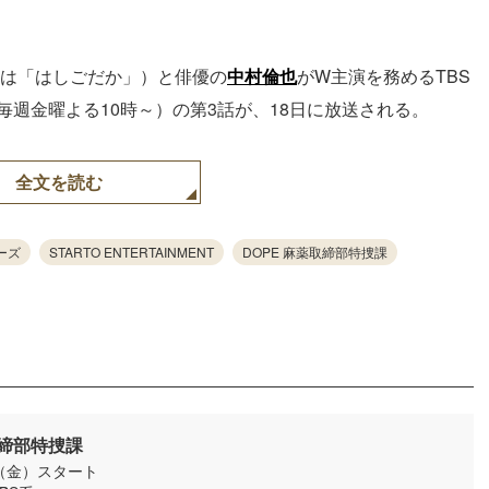
には「はしごだか」）と俳優の
中村倫也
がW主演を務めるTBS
毎週金曜よる10時～）の第3話が、18日に放送される。
全文を読む
ーズ
STARTO ENTERTAINMENT
DOPE 麻薬取締部特捜課
取締部特捜課
日（金）スタート