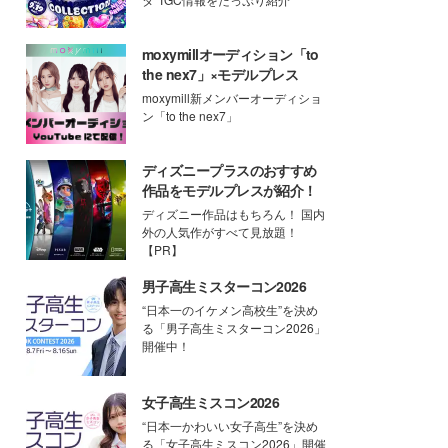
moxymillオーディション「to
the nex7」×モデルプレス
moxymill新メンバーオーディショ
ン「to the nex7」
ディズニープラスのおすすめ
作品をモデルプレスが紹介！
ディズニー作品はもちろん！ 国内
外の人気作がすべて見放題！
【PR】
男子高生ミスターコン2026
“日本一のイケメン高校生”を決め
る「男子高生ミスターコン2026」
開催中！
女子高生ミスコン2026
“日本一かわいい女子高生”を決め
る「女子高生ミスコン2026」開催