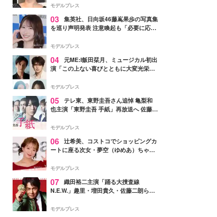
モデルプレス
03
集英社、日向坂46藤嶌果歩の写真集
を巡り声明発表 注意喚起も「必要に応じ
て法的措置を含む対応を検討」
モデルプレス
04
元ME:I飯田栞月、ミュージカル初出
演「この上ない喜びとともに大変光栄」
4年ぶり上演「ファントム」城田優らキ
ャスト発表
モデルプレス
05
テレ東、東野圭吾さん追悼 亀梨和
也主演「東野圭吾 手紙」再放送へ 佐藤隆
太・本田翼・中村倫也ら出演
モデルプレス
06
辻希美、コストコでショッピングカ
ートに座る次女・夢空（ゆめあ）ちゃん
の姿公開「乗りこなしてる感じが可愛す
ぎ」「成長を感じる」の声
モデルプレス
07
織田裕二主演「踊る大捜査線
N.E.W.」趣里・増田貴久・佐藤二朗ら新
メンバー紹介映像解禁 各キャラクター象
徴する“謎のキーワード”も
モデルプレス