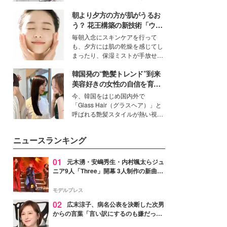
得る、株式会社オサレカンパニー
朝より夕方の方が肌がうるお
取締役兼クリエイティブディレク
ター・茅野しのぶ。一人ひとりの
う？ 花王構築の新技術「ウォ
個性に寄り添い、魅力を引き出す
ーターキャプチャリングスキ
毎朝入念にスキンケアを行って
衣装作りは、多くの女性たちに勇
ン（捕水肌）」がスキンケア
も、夕方には肌の乾燥を感じてし
気と自信を与え続けている。
の常識を変える予感
まったり、保湿ミストが手放せな
いという読者も多いのでは？そん
韓国発の“艶髪トレンド”到来
な美容の常識を大きく変える可能
性を秘めた、革新的な「Water
美容好きの女性の自信を育む
Capturing Skin（ウォーターキャ
「ヘアケア事情」って？
今、韓国をはじめ国内外で
プチャリングスキン：捕水肌）」
「Glass Hair（グラスヘア）」と
技術を、花王が構築した。
呼ばれる艶髪スタイルが熱い視線
を集めています。メイクやファッ
ションの完成度を高めるベースと
ニュースランキング
して、“髪そのものの美しさ”に改
めて注目する人が増えている様
子。今回は、そんな憧れの艶やか
01
元木湧・安嶋秀生・内村颯太らジュ
な髪を日常で叶える、美容好きの
ニア9人「Three」開幕 3人制作の新曲＆
女性たちのヘアケア事情を紹介し
手描きセットに込めた想い「もっと前に
ます。
進んで夢を掴みたい」【ゲネプロレポ】
モデルプレス
02
広末涼子、病名公表を決断した次男
からの言葉「言い訳にするのも嫌だっ
た」「言うべきか迷った」