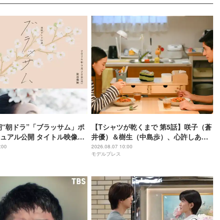
後期“朝ドラ”「ブラッサム」ポ
【Tシャツが乾くまで 第5話】咲子（蒼
ュアル公開 タイトル映像担
井優）＆樹生（中島歩）、心許しあえ
の語りも決定
る関係に 事故から一年・新たな章の幕
:00
2026.08.07 10:00
モデルプレス
上がる