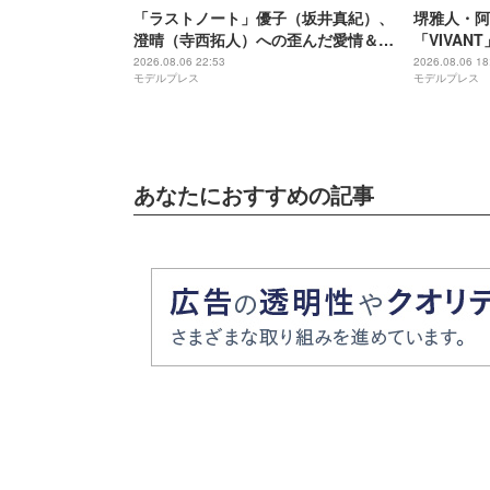
「ラストノート」優子（坂井真紀）、
堺雅人・阿
澄晴（寺西拓人）への歪んだ愛情＆執
「VIVA
着浮き彫りに「完全にホラー」「目に
演者11人
2026.08.06 22:53
2026.08.06 18
モデルプレス
モデルプレス
光がない」【ネタバレあり】
あなたにおすすめの記事