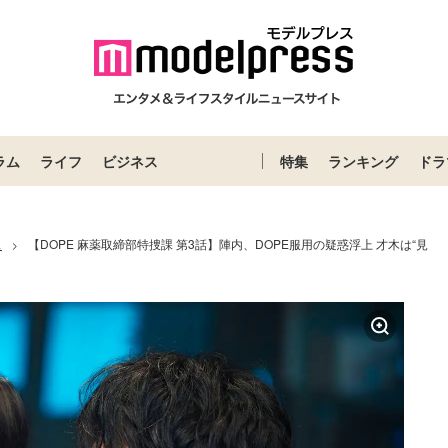
ラム
ライフ
ビジネス
特集
ランキング
ドラ
ス
【DOPE 麻薬取締部特捜課 第3話】陣内、DOPE服用の疑惑浮上 才木は“見
>