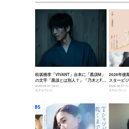
松坂桃李「VIVANT」台本に「黒須M」
2026年
の文字「黒須とは別人？」「乃木とFみ
スタービジ
たいな感じかな？」と考察白熱
当・ドラマ
2026.08.07 18:07
2026.08.07 11
モデルプレス
モデルプレス