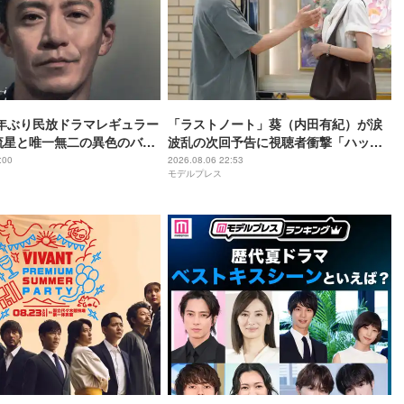
年ぶり民放ドラマレギュラー
「ラストノート」葵（内田有紀）が涙
流星と唯一無二の異色のバデ
波乱の次回予告に視聴者衝撃「ハッピ
【LOST10】
ーエンドに進むのかと思ったのに」
:00
2026.08.06 22:53
モデルプレス
「不穏すぎる」【ネタバレあり】