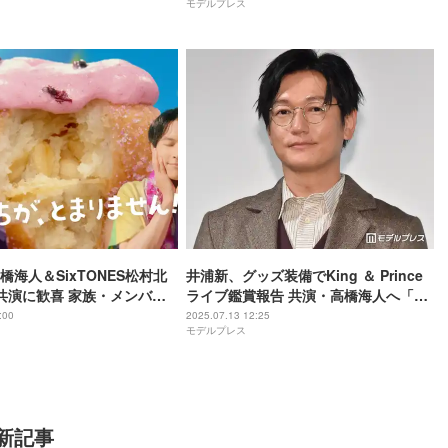
モデルプレス
橋海人＆SixTONES松村北
井浦新、グッズ装備でKing ＆ Prince
共演に歓喜 家族・メンバ
ライブ鑑賞報告 共演・高橋海人へ「リ
定明かす
スペクト」
:00
2025.07.13 12:25
モデルプレス
新記事