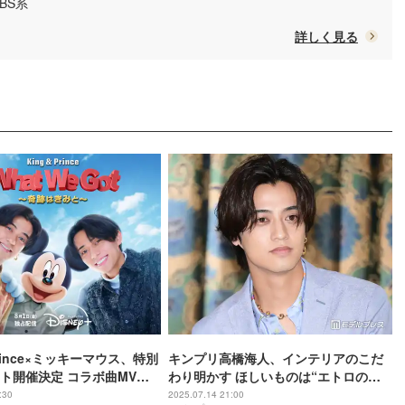
TBS系
詳しく見る
 Prince×ミッキーマウス、特別
キンプリ高橋海人、インテリアのこだ
ト開催決定 コラボ曲MV衣
わり明かす ほしいものは“エトロの色
彩感覚”
:30
2025.07.14 21:00