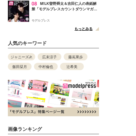
08
M!LK曽野舜太＆吉田仁人の表紙解
禁「モデルプレスカウントダウンマガジ
ン」巻頭に登場
モデルプレス
もっとみる
人気のキーワード
ジャニーズJr.
広末涼子
藤嶌果歩
飯田栞月
中村倫也
辻希美
画像ランキング