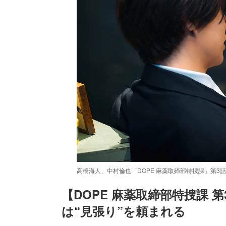
高橋海人、中村倫也「DOPE 麻薬取締部特捜課」第3話
【DOPE 麻薬取締部特捜課 
は“見張り”を頼まれる
/
Unmute