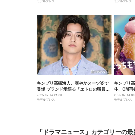
モデルプレス
モデルプレス
キンプリ高橋海人、爽やかスーツ姿で
キンプリ高
登場 ブランド愛語る「エトロの職員っ
斗、CM再
ていう感覚を持って」
ー…夏の予
2025.07.14 21:00
2025.07.14 00
モデルプレス
モデルプレス
「ドラマニュース」カテゴリーの最