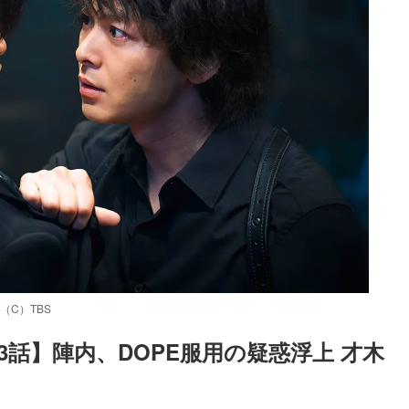
（C）TBS
第3話】陣内、DOPE服用の疑惑浮上 才木
Loaded
:
52.23%