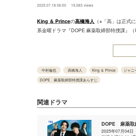
2025.07.18 06:00
19,583
views
King ＆ Prince
の
高橋海人
（※「高」は正式
系金曜ドラマ『DOPE 麻薬取締部特捜課』（
中村倫也
高橋海人
King ＆ Prince
ジャニ
DOPE 麻薬取締部特捜課あらすじ
関連ドラマ
DOPE 麻薬
2025年07月04