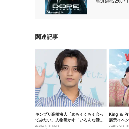
毎週金曜22:00 / 
関連記事
キンプリ高橋海人「めちゃくちゃ会っ
King ＆
てみたい」人物明かす「いろんな話を
展示イベン
聞いてみたい」
装も公開
2025.07.16 13:15
2025.07.15 18