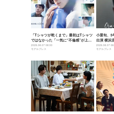
「Tシャツが乾くまで」最初はTシャツ
小栗旬、5
ではなかった「一気に“不倫感”が上が
出演 横浜
りませんか？」タイトル決定の裏側＆
ィで初共演
2026.08.07 08:00
2026.08.07 06
モデルプレス
モデルプレス
物語に仕掛けたユニークな視点【脚本
家・生方美久氏インタビュー】