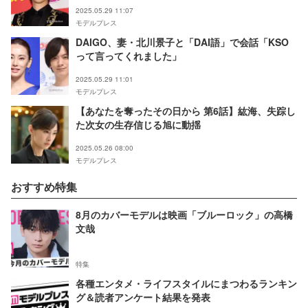
2025.05.29 11:07
モデルプレス
DAIGO、妻・北川景子と「DAI語」で会話「KSO
って言ってくれました」
2025.05.29 11:01
モデルプレス
【あなたを奪ったその日から 第6話】紘海、失踪し
た次女の生存信じる旭に動揺
2025.05.26 08:00
モデルプレス
おすすめ特集
8月のカバーモデルは映画「ブルーロック」の高橋
文哉
特集
各種エンタメ・ライフスタイルにまつわるランキン
グ＆読者アンケート結果を発表