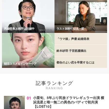
再婚発表 お相手は妊娠中
ラスト30秒で状況一変
「ウマ娘」声優 結婚発表
鈴木砂羽 子宮筋腫摘出
都合のよい恋を卒業するには
朝活コスメ＆インナーケア
記事ランキング
RANKING
01
小栗旬、5年ぶり民放ドラマレギュラー出演 横
浜流星と唯一無二の異色のバディで初共演
【LOST10】