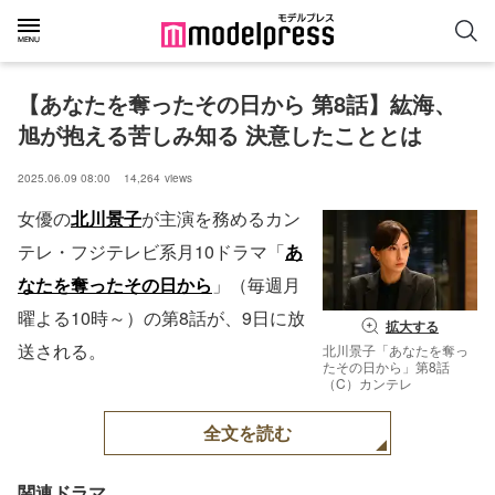
【あなたを奪ったその日から 第8話】紘海、
旭が抱える苦しみ知る 決意したこととは
2025.06.09 08:00
14,264
views
女優の
北川景子
が主演を務めるカン
テレ・フジテレビ系月10ドラマ「
あ
なたを奪ったその日から
」（毎週月
曜よる10時～）の第8話が、9日に放
拡大する
送される。
北川景子「あなたを奪っ
たその日から」第8話
（C）カンテレ
全文を読む
関連ドラマ