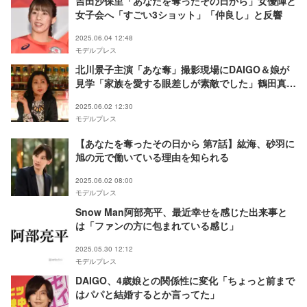
吉田沙保里「あなたを奪ったその日から」女優陣と
女子会へ「すごい3ショット」「仲良し」と反響
2025.06.04 12:48
モデルプレス
北川景子主演「あな奪」撮影現場にDAIGO＆娘が
見学「家族を愛する眼差しが素敵でした」鶴田真由
が明かす
2025.06.02 12:30
モデルプレス
【あなたを奪ったその日から 第7話】紘海、砂羽に
旭の元で働いている理由を知られる
2025.06.02 08:00
モデルプレス
Snow Man阿部亮平、最近幸せを感じた出来事と
は「ファンの方に包まれている感じ」
2025.05.30 12:12
モデルプレス
DAIGO、4歳娘との関係性に変化「ちょっと前まで
はパパと結婚するとか言ってた」