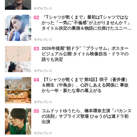
モデルプレス
02
「Tシャツが乾くまで」最初はTシャツではな
かった「一気に“不倫感”が上がりませんか？」
タイトル決定の裏側＆物語に仕掛けたユニーク
な視点【脚本家・生方美久氏インタビュー】
モデルプレス
03
2026年後期“朝ドラ”「ブラッサム」ポスター
ビジュアル公開 タイトル映像担当・ドラマの
語りも決定
モデルプレス
04
【Tシャツが乾くまで 第5話】咲子（蒼井優）
＆樹生（中島歩）、心許しあえる関係に 事故
から一年・新たな章の幕上がる
モデルプレス
05
コムドットゆうたら、橋本環奈主演「バカンス
の法則」サプライズ登場 ひゅうがは連ドラ初
出演
モデルプレス