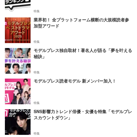
特集
業界初！ 全プラットフォーム横断の大規模読者参
加型アワード
特集
モデルプレス独自取材！著名人が語る「夢を叶える
秘訣」
特集
モデルプレス読者モデル 新メンバー加入！
特集
SNS影響力トレンド俳優・女優を特集「モデルプレ
スカウントダウン」
特集