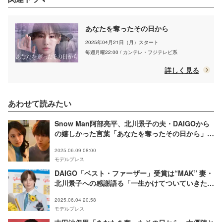
あなたを奪ったその日から
2025年04月21日（月）スタート
毎週月曜22:00 / カンテレ・フジテレビ系
詳しく見る
あわせて読みたい
Snow Man阿部亮平、北川景子の夫・DAIGOから
の嬉しかった言葉「あなたを奪ったその日から」
梨々子（平祐奈）との関係性は？「変な絆があった
2025.06.09 08:00
り」
モデルプレス
DAIGO「ベスト・ファーザー」受賞は“MAK” 妻・
北川景子への感謝語る「一生かけてついていきた
い」
2025.06.04 20:58
モデルプレス