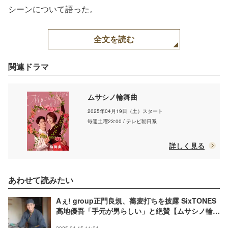
シーンについて語った。
全文を読む
関連ドラマ
ムサシノ輪舞曲
2025年04月19日（土）スタート
毎週土曜23:00 / テレビ朝日系
詳しく見る
あわせて読みたい
Aぇ! group正門良規、蕎麦打ちを披露 SixTONES
高地優吾「手元が男らしい」と絶賛【ムサシノ輪舞
曲】
2025.04.15 11:24