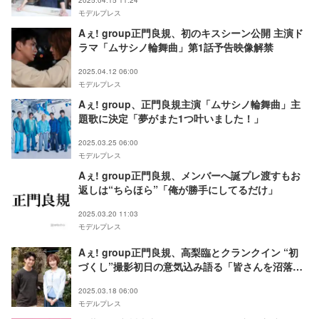
モデルプレス
Aぇ! group正門良規、初のキスシーン公開 主演ド
ラマ「ムサシノ輪舞曲」第1話予告映像解禁
2025.04.12 06:00
モデルプレス
Aぇ! group、正門良規主演「ムサシノ輪舞曲」主
題歌に決定「夢がまた1つ叶いました！」
2025.03.25 06:00
モデルプレス
Aぇ! group正門良規、メンバーへ誕プレ渡すもお
返しは“ちらほら”「俺が勝手にしてるだけ」
2025.03.20 11:03
モデルプレス
Aぇ! group正門良規、高梨臨とクランクイン “初
づくし”撮影初日の意気込み語る「皆さんを沼落ち
させるので」【ムサシノ輪舞曲】
2025.03.18 06:00
モデルプレス