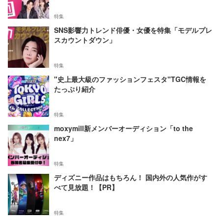
特集
SNS影響力トレンド俳優・女優を特集「モデルプレ
スカウントダウン」
特集
"史上最大級のファッションフェスタ"TGC情報を
たっぷり紹介
特集
moxymill新メンバーオーディション「to the
nex7」
特集
ディズニー作品はもちろん！ 国内外の人気作がす
べて見放題！【PR】
特集