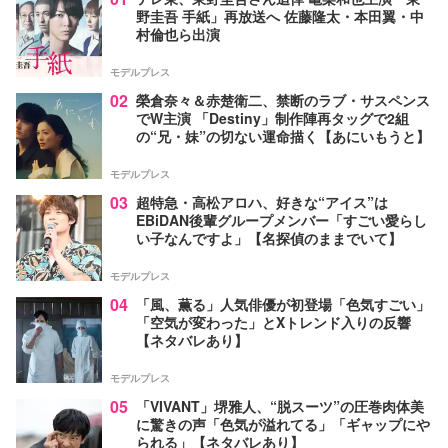
野圭吾 手紙」再放送へ 佐藤隆太・本田翼・中
村倫也ら出演
モデルプレス
02
榮倉奈々＆赤楚衛二、禁断のラブ・サスペンス
でW主演 「Destiny」制作陣再タッグで2組
の“兄・妹”の切ない運命描く【あにいもうと】
モデルプレス
03
超特急・高松アロハ、好きな“アイス”は
EBiDAN後輩グループメンバー「すごい愛らし
い子なんですよ」【名探偵のままでいて】
モデルプレス
04
「風、薫る」人気俳優が初登場「色気すごい」
「空気が変わった」とXトレンド入りの反響
【ネタバレあり】
モデルプレス
05
「VIVANT」堺雅人、“脱スーツ”の圧巻肉体美
に驚きの声「色気が溢れてる」「ギャップにや
られる」【ネタバレあり】