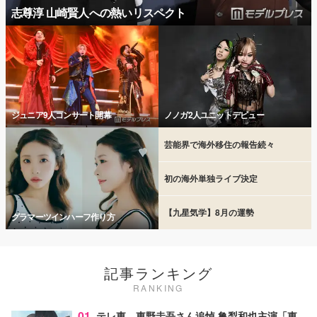
志尊淳 山崎賢人への熱いリスペクト
ジュニア9人コンサート開幕
ノノガ2人ユニットデビュー
芸能界で海外移住の報告続々
初の海外単独ライブ決定
【九星気学】8月の運勢
グラマーツインハーフ作り方
記事ランキング
RANKING
01
テレ東、東野圭吾さん追悼 亀梨和也主演「東