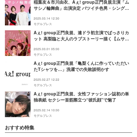
稲葉友＆市川由衣、Aぇ! group正門良規主演「ム
サシノ輪舞曲」出演決定 バツイチ色男・シングル
マザー役に
2025.03.14 12:30
モデルプレス
Aぇ! group正門良規、連ドラ初主演でばっさりカ
ット 高梨臨と大人のラブストーリー描く【ムサシ
ノ輪舞曲】
2025.03.01 05:00
モデルプレス
Aぇ! group正門良規「亀梨くんに作っていただい
たTシャツを…」洗濯での失敗談明かす
2025.02.27 12:22
モデルプレス
Aぇ! group正門良規、女性ファッション誌初の単
独表紙 セクシー首筋際立つ“彼氏顔”で魅了
2025.02.14 10:00
モデルプレス
おすすめ特集