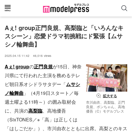
Aぇ! group正門良規、高梨臨と「いろんなキ
スシーン」恋愛ドラマ初挑戦にド緊張【ムサ
シノ輪舞曲】
2025.04.15 11:42
46,016
views
Aぇ! group
の
正門良規
が15日、神奈
川県にて行われた主演を務めるテレ
ビ朝日系オシドラサタデー「
ムサシ
ノ輪舞曲
」（4月19日スタート／毎
拡大する
週土曜よる11時～）の囲み取材会
市川由衣、高梨臨、正門
良規、ポンちゃん、高地
に、共演の
高梨臨
、高地優吾
優吾（C）モデルプレス
（SixTONES／※「高」は正しくは
「はしごだか」）、市川由衣とともに出席。高梨とのキス