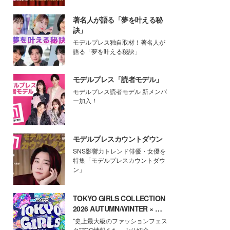
著名人が語る「夢を叶える秘
訣」
モデルプレス独自取材！著名人が
語る「夢を叶える秘訣」
モデルプレス「読者モデル」
モデルプレス読者モデル 新メンバ
ー加入！
モデルプレスカウントダウン
SNS影響力トレンド俳優・女優を
特集「モデルプレスカウントダウ
ン」
TOKYO GIRLS COLLECTION
2026 AUTUMN/WINTER × モ
デルプレス
"史上最大級のファッションフェス
タ"TGC情報をたっぷり紹介