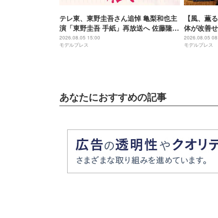
テレ東、東野圭吾さん追悼 亀梨和也主
【風、薫る
演「東野圭吾 手紙」再放送へ 佐藤隆
体が改善せ
太・本田翼・中村倫也ら出演
にする
2026.08.05 15:00
2026.08.05 08
モデルプレス
モデルプレス
あなたにおすすめの記事