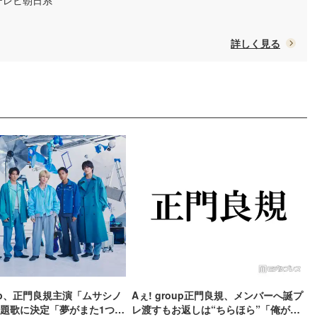
/ テレビ朝日系
詳しく見る
oup、正門良規主演「ムサシノ
Aぇ! group正門良規、メンバーへ誕プ
題歌に決定「夢がまた1つ叶
レ渡すもお返しは“ちらほら”「俺が勝