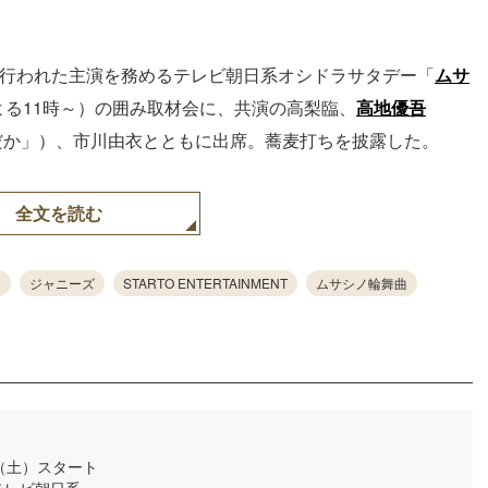
て行われた主演を務めるテレビ朝日系オシドラサタデー「
ムサ
よる11時～）の囲み取材会に、共演の高梨臨、
高地優吾
だか」）、市川由衣とともに出席。蕎麦打ちを披露した。
全文を読む
ジャニーズ
STARTO ENTERTAINMENT
ムサシノ輪舞曲
日（土）スタート