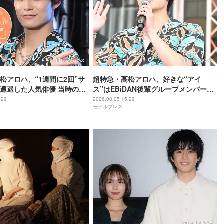
松アロハ、“1週間に2回”サ
超特急・高松アロハ、好きな“アイ
遭遇した人気俳優 当時の状
ス”はEBiDAN後輩グループメンバー
っちゃ可愛いなと思いまし
「すごい愛らしい子なんですよ」【名
:29
2026.08.05 15:29
モデルプレス
偵のままでいて】
探偵のままでいて】