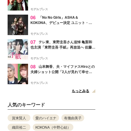
メンバー紹介映像解禁 各キャラクター象
徴する“謎のキーワード”も
モデルプレス
06
「No No Girls」ASHA＆
KOKONA、デビュー決定 ユニット・
TAKARAとしてセルフプロデュース楽曲
リリースへ
モデルプレス
07
テレ東、東野圭吾さん追悼 亀梨和
也主演「東野圭吾 手紙」再放送へ 佐藤隆
太・本田翼・中村倫也ら出演
モデルプレス
08
山本舞香、夫・マイファスHiroとの
夫婦ショット公開「2人が見れて幸せ」
「仲の良さが伝わってくる」と反響
モデルプレス
もっとみる
人気のキーワード
賀来賢人
愛のハイエナ
有働由美子
織田裕二
KOKONA（中野心結）