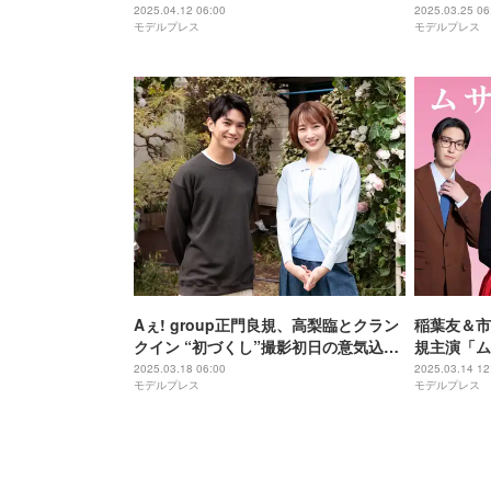
1話予告映像解禁
いました！
2025.04.12 06:00
2025.03.25 06
モデルプレス
モデルプレス
Aぇ! group正門良規、高梨臨とクラン
稲葉友＆市川
クイン “初づくし”撮影初日の意気込み
規主演「ム
語る「皆さんを沼落ちさせるので」
ツイチ色男
2025.03.18 06:00
2025.03.14 12
モデルプレス
モデルプレス
【ムサシノ輪舞曲】