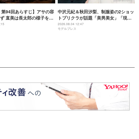
 第94回あらすじ】アサの容
中沢元紀＆秋田汐梨、制服姿の2ショッ
ず 直美は長太郎の様子を気
トプリクラが話題「美男美女」「現在
とのギャップが凄い」【幸せになりた
:15
2026.08.04 12:47
モデルプレス
いマサムネ君】