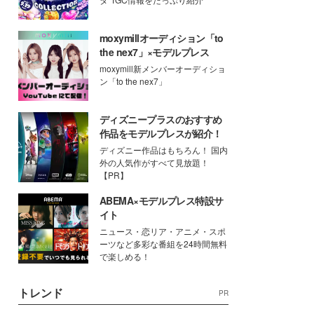
moxymillオーディション「to
the nex7」×モデルプレス
moxymill新メンバーオーディショ
ン「to the nex7」
ディズニープラスのおすすめ
作品をモデルプレスが紹介！
ディズニー作品はもちろん！ 国内
外の人気作がすべて見放題！
【PR】
ABEMA×モデルプレス特設サ
イト
ニュース・恋リア・アニメ・スポ
ーツなど多彩な番組を24時間無料
で楽しめる！
トレンド
PR