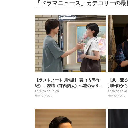
「ドラマニュース」カテゴリーの最
【ラストノート 第5話】 葵（内田有
【風、薫る
紀）、澄晴（寺西拓人）へ花の香り感
川医師から
じなくなった経緯明かす
2026.08.06 10:00
2026.08.06 08
モデルプレス
モデルプレス