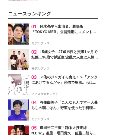
女性たちのヘアケア事情を紹介し
イベートでも仲良しで旅行好きな
ます。
モデル・愛甲ひかりさんと橋下美
ニュースランキング
好さんを迎えて本音で女子会トー
ク。猛暑のお出かけを快適に過ご
すヒントや、2人が感動した夏の
01
鈴木亮平ら出演者、劇場版
生理の新常識にも迫りました。
「TOKYO MER」公開延期にコメント
「現実のヒーローたちにチームMERから
最大の敬意とエールを」
モデルプレス
02
15歳女子、27歳男性と交際1ヶ月で
妊娠…36歳で孫誕生 波乱の人生に人気タ
レント思わずツッコミ「だいぶ危ねえ
よ！」
モデルプレス
03
＜俺のジャガイモ食え！＞「アンタ
にあげてるんだッ」恐怖で鳥肌…もはや
ストーカー？【第3話まんが】
ママスタ☆セレクト
04
有働由美子「こんなもんです一人暮
らしの朝ごはん」野菜を使った手料理公
開「作ってみたい」「ヘルシーで美味し
そう」と反響
モデルプレス
05
織田裕二主演「踊る大捜査線
N.E.W.」趣里・増田貴久・佐藤二朗ら新