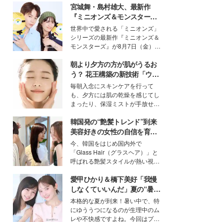
宮城舞・島村雄大、最新作
『ミニオンズ＆モンスター
ズ』の魅力熱弁 ハチャメチャ
世界中で愛される「ミニオンズ」
だけじゃない“友情と絆”に感
シリーズの最新作『ミニオンズ＆
動
モンスターズ』が8月7日（金）に
公開。モデルプレスでは、“大のミ
朝より夕方の方が肌がうるお
ニオン好き”という共通点を持つモ
デルの宮城舞と島村雄大の特別対
う？ 花王構築の新技術「ウォ
談をお届け！それぞれの視点か
ーターキャプチャリングスキ
毎朝入念にスキンケアを行って
ら、今作ならではの魅力や予想外
ン（捕水肌）」がスキンケア
も、夕方には肌の乾燥を感じてし
の感動をもたらす奥深いストーリ
の常識を変える予感
まったり、保湿ミストが手放せな
ーについて熱く語り合ってもらっ
いという読者も多いのでは？そん
た。
韓国発の“艶髪トレンド”到来
な美容の常識を大きく変える可能
性を秘めた、革新的な「Water
美容好きの女性の自信を育む
Capturing Skin（ウォーターキャ
「ヘアケア事情」って？
今、韓国をはじめ国内外で
プチャリングスキン：捕水肌）」
「Glass Hair（グラスヘア）」と
技術を、花王が構築した。
呼ばれる艶髪スタイルが熱い視線
を集めています。メイクやファッ
愛甲ひかり＆橋下美好「我慢
ションの完成度を高めるベースと
して、“髪そのものの美しさ”に改
しなくていいんだ」夏の“暑さ
めて注目する人が増えている様
対策”の新しい選択肢とは？
本格的な夏が到来！暑い中で、特
子。今回は、そんな憧れの艶やか
にゆううつになるのが生理中のム
な髪を日常で叶える、美容好きの
レや不快感ですよね。今回はプラ