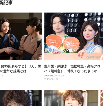
新記事
 第95回あらすじ】りん、黒
吉川愛・綱啓永・恒松祐里・高松アロ
の意外な提案とは
ハ（超特急）、仲良くなったきっかけ
のアニメとは「個性があるアニメね」
:15
2026.08.05 17:23
モデルプレス
【名探偵のままでいて】