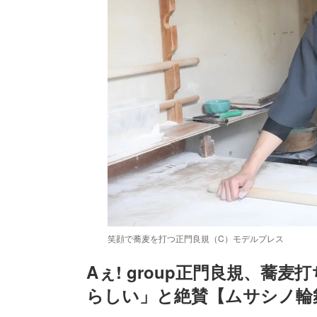
笑顔で蕎麦を打つ正門良規（C）モデルプレス
Aぇ! group正門良規、蕎麦
らしい」と絶賛【ムサシノ輪
/
Unmute