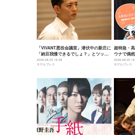
「VIVANT悪役会議室」潜伏中の新庄に
超特急・高
「納豆我慢できるでしょ？」とツッコ
ウナで偶然
ミ「VIVANT考察をする視聴者目線」
況再現「め
2026.08.05 16:38
2026.08.05 16
モデルプレス
モデルプレス
「私も会議に参加したい」と話題【ネ
た」【名探
タバレあり】