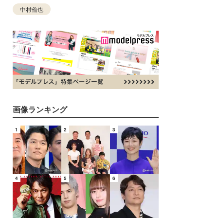
中村倫也
画像ランキング
1
2
3
4
5
6