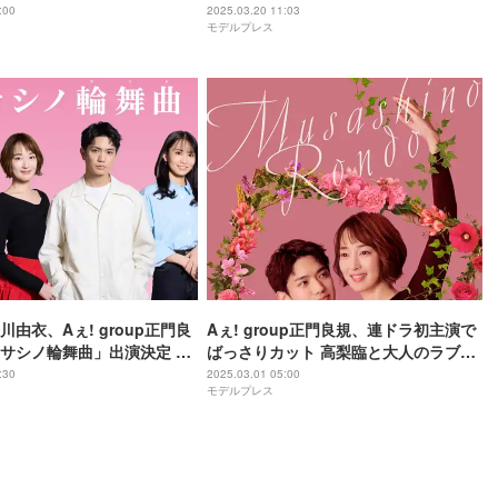
」
手にしてるだけ」
:00
2025.03.20 11:03
モデルプレス
由衣、Aぇ! group正門良
Aぇ! group正門良規、連ドラ初主演で
サシノ輪舞曲」出演決定 バ
ばっさりカット 高梨臨と大人のラブス
・シングルマザー役に
トーリー描く【ムサシノ輪舞曲】
:30
2025.03.01 05:00
モデルプレス