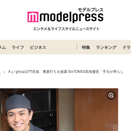
ラム
ライフ
ビジネス
特集
ランキング
ドラ
ス
Aぇ! group正門良規、蕎麦打ちを披露 SixTONES高地優吾「手元が男らし
>