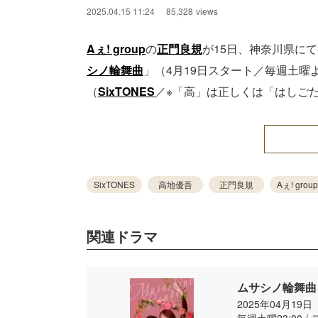
2025.04.15 11:24
85,328
views
Aぇ! group
の
正門良規
が15日、神奈川県に
シノ輪舞曲
」（4月19日スタート／毎週土曜
（
SixTONES
／※「高」は正しくは「はしご
SixTONES
高地優吾
正門良規
Aぇ! group
関連ドラマ
ムサシノ輪舞曲
2025年04月19