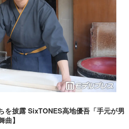
打ちを披露 SixTONES高地優吾「手元が男
舞曲】
Loaded
:
87.03%