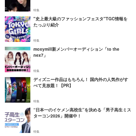
特集
"史上最大級のファッションフェスタ"TGC情報を
たっぷり紹介
特集
moxymill新メンバーオーディション「to the
nex7」
特集
ディズニー作品はもちろん！ 国内外の人気作がす
べて見放題！【PR】
特集
“日本一のイケメン高校生”を決める「男子高生ミス
ターコン2026」開催中！
特集