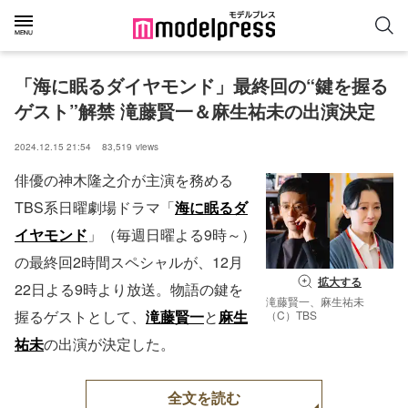
「海に眠るダイヤモンド」最終回の“鍵を握る
ゲスト”解禁 滝藤賢一＆麻生祐未の出演決定
2024.12.15 21:54
83,519
views
俳優の神木隆之介が主演を務める
TBS系日曜劇場ドラマ「
海に眠るダ
イヤモンド
」（毎週日曜よる9時～）
の最終回2時間スペシャルが、12月
拡大する
22日よる9時より放送。物語の鍵を
滝藤賢一、麻生祐未
握るゲストとして、
滝藤賢一
と
麻生
（C）TBS
祐未
の出演が決定した。
全文を読む