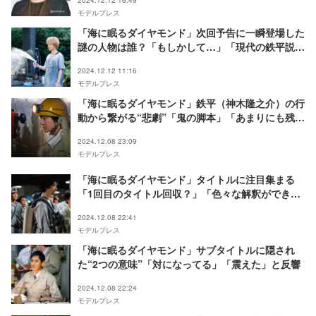
2024.12.12 16:49
モデルプレス
「海に眠るダイヤモンド」次回予告に一瞬登場した
謎の人物は誰？「もしかして…」「現代の鉄平説」
と予想合戦白熱
2024.12.12 11:16
モデルプレス
「海に眠るダイヤモンド」鉄平（神木隆之介）の行
動から繋がる“悲劇”「鬼の脚本」「あまりにも残
酷」と視聴者悲鳴
2024.12.08 23:09
モデルプレス
「海に眠るダイヤモンド」タイトルに注目集まる
「1回目のタイトル回収？」「色々な解釈ができそ
う」
2024.12.08 22:41
モデルプレス
「海に眠るダイヤモンド」サブタイトルに隠され
た“2つの意味”「対になってる」「震えた」と反響
2024.12.08 22:24
モデルプレス