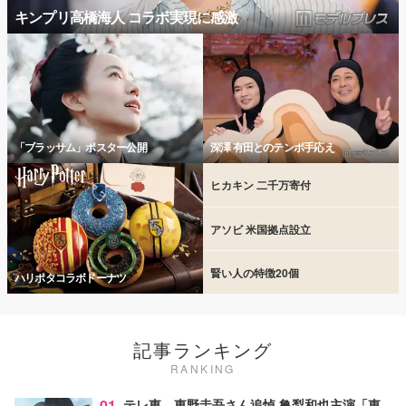
キンプリ高橋海人 コラボ実現に感激
「ブラッサム」ポスター公開
深澤 有田とのテンポ手応え
ヒカキン 二千万寄付
アソビ 米国拠点設立
賢い人の特徴20個
ハリポタコラボドーナツ
記事ランキング
RANKING
01
テレ東、東野圭吾さん追悼 亀梨和也主演「東