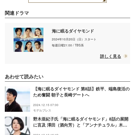
関連ドラマ
海に眠るダイヤモンド
2024年10月20日（日）スタート
毎週日曜21:00 / TBS系
詳しく見る
あわせて読みたい
【海に眠るダイヤモンド 第8話】鉄平、端島復活の
ため奮闘 朝子と長崎デートへ
2024.12.15 07:00
モデルプレス
野木亜紀子氏「海に眠るダイヤモンド」8話の展開
に言及 澤田（酒向芳）と「アンナチュラル」木林
（竜星涼）の共通点も指摘