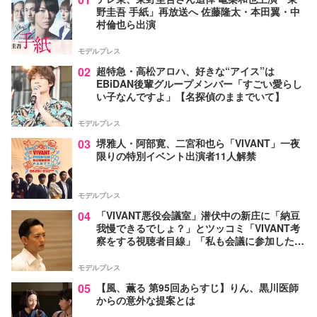
野圭吾 手紙」再放送へ 佐藤隆太・本田翼・中
村倫也ら出演
モデルプレス
02
超特急・高松アロハ、好きな“アイス”は
EBiDAN後輩グループメンバー「すごい愛らし
い子なんですよ」【名探偵のままでいて】
モデルプレス
03
堺雅人・阿部寛、二宮和也ら「VIVANT」一夜
限りの特別イベント出演者11人解禁
モデルプレス
04
「VIVANT悪役会議室」潜伏中の新庄に「納豆
我慢できるでしょ？」とツッコミ「VIVANT考
察をする視聴者目線」「私も会議に参加した
い」と話題【ネタバレあり】
モデルプレス
05
【風、薫る 第95回あらすじ】りん、黒川医師
からの意外な提案とは