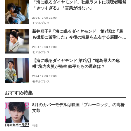
「海に眠るダイヤモンド」壮絶ラストに視聴者唖然
「きつすぎる」「言葉が出ない」
2024.12.08 22:00
モデルプレス
新井順子P「海に眠るダイヤモンド」第7話は「最
も撮影に苦労した」今後の端島を左右する展開へ
【放送直前コメント】
2024.12.08 17:00
モデルプレス
【海に眠るダイヤモンド 第7話】“端島最大の危
機”坑内火災が発生 鉄平たちの運命は？
2024.12.08 07:00
モデルプレス
おすすめ特集
8月のカバーモデルは映画「ブルーロック」の高橋
文哉
特集