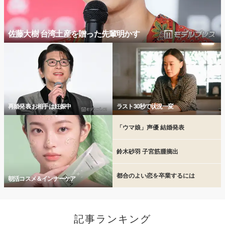
佐藤大樹 台湾土産を贈った先輩明かす
再婚発表 お相手は妊娠中
ラスト30秒で状況一変
「ウマ娘」声優 結婚発表
鈴木砂羽 子宮筋腫摘出
都合のよい恋を卒業するには
朝活コスメ＆インナーケア
記事ランキング