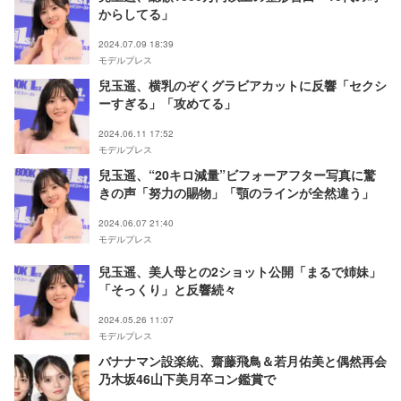
からしてる」
2024.07.09 18:39
モデルプレス
兒玉遥、横乳のぞくグラビアカットに反響「セクシ
ーすぎる」「攻めてる」
2024.06.11 17:52
モデルプレス
兒玉遥、“20キロ減量”ビフォーアフター写真に驚
きの声「努力の賜物」「顎のラインが全然違う」
2024.06.07 21:40
モデルプレス
兒玉遥、美人母との2ショット公開「まるで姉妹」
「そっくり」と反響続々
2024.05.26 11:07
モデルプレス
バナナマン設楽統、齋藤飛鳥＆若月佑美と偶然再会
乃木坂46山下美月卒コン鑑賞で