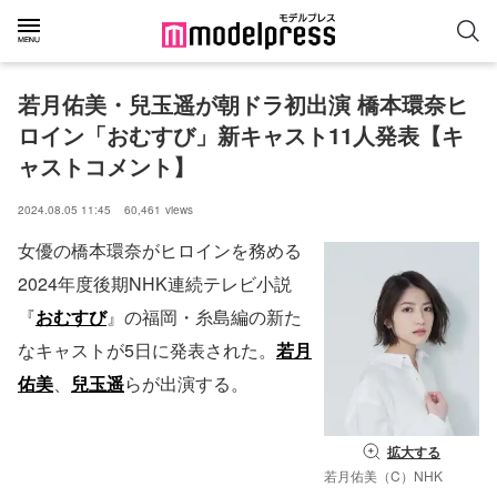
若月佑美・兒玉遥が朝ドラ初出演 橋本環奈ヒ
ロイン「おむすび」新キャスト11人発表【キ
ャストコメント】
2024.08.05 11:45
60,461
views
女優の橋本環奈がヒロインを務める
2024年度後期NHK連続テレビ小説
『
おむすび
』の福岡・糸島編の新た
なキャストが5日に発表された。
若月
佑美
、
兒玉遥
らが出演する。
拡大する
若月佑美（C）NHK