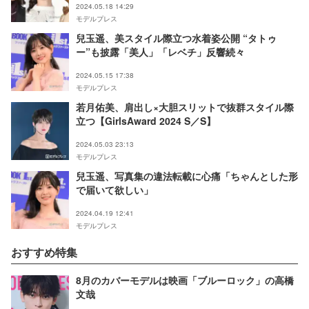
2024.05.18 14:29
モデルプレス
兒玉遥、美スタイル際立つ水着姿公開 “タトゥ
ー”も披露「美人」「レベチ」反響続々
2024.05.15 17:38
モデルプレス
若月佑美、肩出し×大胆スリットで抜群スタイル際
立つ【GirlsAward 2024 S／S】
2024.05.03 23:13
モデルプレス
兒玉遥、写真集の違法転載に心痛「ちゃんとした形
で届いて欲しい」
2024.04.19 12:41
モデルプレス
おすすめ特集
8月のカバーモデルは映画「ブルーロック」の高橋
文哉