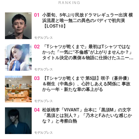
RANKING
01
小栗旬、5年ぶり民放ドラマレギュラー出演 横
浜流星と唯一無二の異色のバディで初共演
【LOST10】
モデルプレス
02
「Tシャツが乾くまで」最初はTシャツではな
かった「一気に“不倫感”が上がりませんか？」
タイトル決定の裏側＆物語に仕掛けたユニーク
な視点【脚本家・生方美久氏インタビュー】
モデルプレス
03
【Tシャツが乾くまで 第5話】咲子（蒼井優）
＆樹生（中島歩）、心許しあえる関係に 事故
から一年・新たな章の幕上がる
モデルプレス
04
松坂桃李「VIVANT」台本に「黒須M」の文字
「黒須とは別人？」「乃木とFみたいな感じか
な？」と考察白熱
モデルプレス