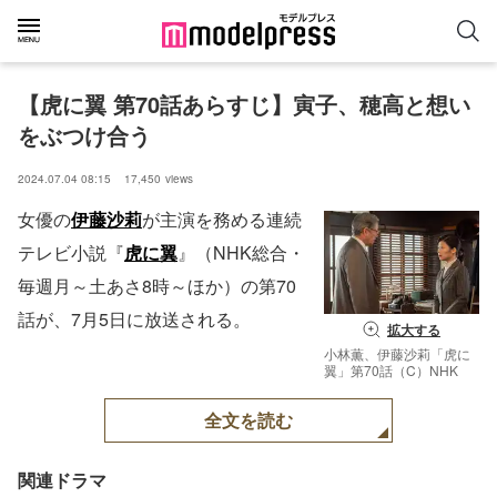
【虎に翼 第70話あらすじ】寅子、穂高と想い
をぶつけ合う
2024.07.04 08:15
17,450
views
女優の
伊藤沙莉
が主演を務める連続
テレビ小説『
虎に翼
』（NHK総合・
毎週月～土あさ8時～ほか）の第70
話が、7月5日に放送される。
拡大する
小林薫、伊藤沙莉「虎に
翼」第70話（C）NHK
全文を読む
関連ドラマ