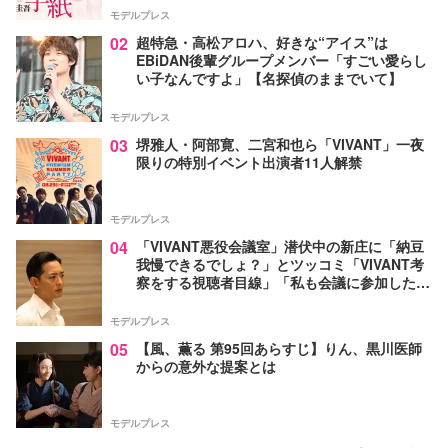
モデルプレス
02
超特急・高松アロハ、好きな“アイス”は
EBiDAN後輩グループメンバー「すごい愛らし
い子なんですよ」【名探偵のままでいて】
モデルプレス
03
堺雅人・阿部寛、二宮和也ら「VIVANT」一夜
限りの特別イベント出演者11人解禁
モデルプレス
04
「VIVANT悪役会議室」潜伏中の新庄に「納豆
我慢できるでしょ？」とツッコミ「VIVANT考
察をする視聴者目線」「私も会議に参加した
い」と話題【ネタバレあり】
モデルプレス
05
【風、薫る 第95回あらすじ】りん、黒川医師
からの意外な提案とは
モデルプレス