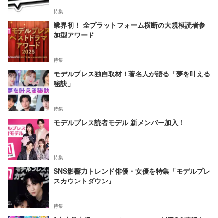
特集
業界初！ 全プラットフォーム横断の大規模読者参
加型アワード
特集
モデルプレス独自取材！著名人が語る「夢を叶える
秘訣」
特集
モデルプレス読者モデル 新メンバー加入！
特集
SNS影響力トレンド俳優・女優を特集「モデルプレ
スカウントダウン」
特集