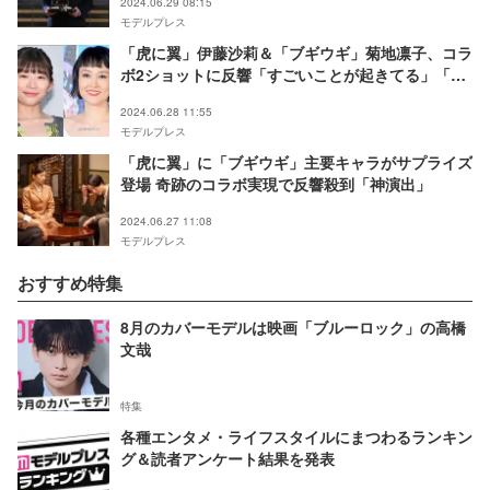
2024.06.29 08:15
モデルプレス
「虎に翼」伊藤沙莉＆「ブギウギ」菊地凛子、コラ
ボ2ショットに反響「すごいことが起きてる」「胸
熱」
2024.06.28 11:55
モデルプレス
「虎に翼」に「ブギウギ」主要キャラがサプライズ
登場 奇跡のコラボ実現で反響殺到「神演出」
2024.06.27 11:08
モデルプレス
おすすめ特集
8月のカバーモデルは映画「ブルーロック」の高橋
文哉
特集
各種エンタメ・ライフスタイルにまつわるランキン
グ＆読者アンケート結果を発表