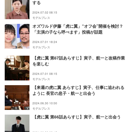
する
2024.07.02 08:15
モデルプレス
オズワルド伊藤「虎に翼」“オフ会”開催を検討？
「主演の子なら呼べます」投稿が話題
2024.07.01 18:24
モデルプレス
【虎に翼 第67話あらすじ】寅子、航一と改稿作業
を楽しむ
2024.07.01 08:15
モデルプレス
【来週の虎に翼 あらすじ】寅子、仕事に追われる
ように 長官の息子・航一と出会う
2024.06.30 10:00
モデルプレス
【虎に翼 第66話あらすじ】寅子、航一と出会う