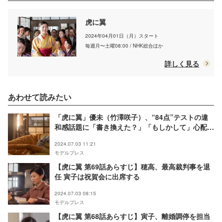
虎に翼
2024年04月01日（月）スタート
毎週月〜土曜08:00 / NHK総合ほか
詳しく見る
あわせて読みたい
「虎に翼」優未（竹澤咲子）、“84点”テストの違
和感話題に「書き換えた？」「もしかして」心配の
声続々
2024.07.03 11:21
モデルプレス
【虎に翼 第69話あらすじ】穂高、最高裁判事を退
任 寅子は祝賀会に出席する
2024.07.03 08:15
モデルプレス
【虎に翼 第68話あらすじ】寅子、離婚調停を担当