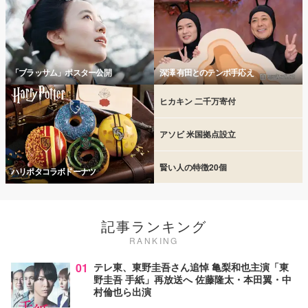
「ブラッサム」ポスター公開
深澤 有田とのテンポ手応え
ヒカキン 二千万寄付
アソビ 米国拠点設立
賢い人の特徴20個
ハリポタコラボドーナツ
記事ランキング
RANKING
01
テレ東、東野圭吾さん追悼 亀梨和也主演「東
野圭吾 手紙」再放送へ 佐藤隆太・本田翼・中
村倫也ら出演