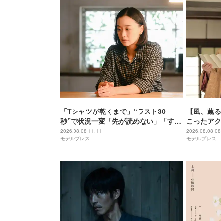
「Tシャツが乾くまで」“ラスト30
【風、薫る
秒”で状況一変「先が読めない」「すご
こったアク
いタイミング」と視聴者騒然【ネタバ
2026.08.08 11:11
2026.08.08 08
モデルプレス
モデルプレス
レあり】