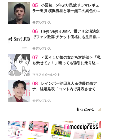
05
小栗旬、5年ぶり民放ドラマレギュ
ラー出演 横浜流星と唯一無二の異色のバ
ディで初共演【LOST10】
モデルプレス
06
Hey! Say! JUMP、横アリ公演決定
でファン歓喜 チケット価格にも注目集ま
る「激アツ」「平成に戻ったみたい」
モデルプレス
07
＜図々しい娘の友だち対処法＞「私
も乗せてよ！」断っても強引に乗り込ん
でくる友だち【第1話まんが】
ママスタ☆セレクト
08
レインボー池田直人＆佐藤佳奈ア
ナ、結婚発表「コント内で発表させてい
ただきました」読売テレビ退社は生活拠
点変更のため
モデルプレス
もっとみる