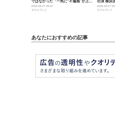
ではなかった「一気に“不倫感”が上が
出演 横浜
りませんか？」タイトル決定の裏側＆
ィで初共演
2026.08.07 08:00
2026.08.07 06
モデルプレス
モデルプレス
物語に仕掛けたユニークな視点【脚本
家・生方美久氏インタビュー】
あなたにおすすめの記事