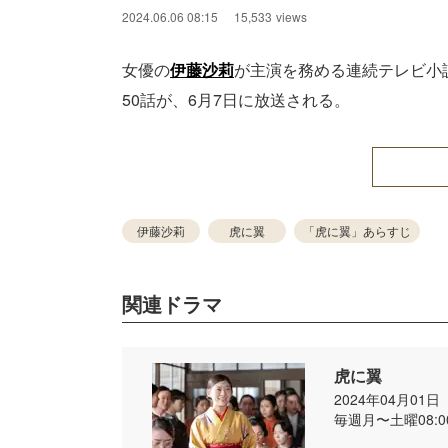
2024.06.06 08:15
15,533
views
女優の
伊藤沙莉
が主演を務める連続テレビ小
50話が、6月7日に放送される。
伊藤沙莉
虎に翼
「虎に翼」あらすじ
関連ドラマ
虎に翼
2024年04月01
毎週月〜土曜08:00