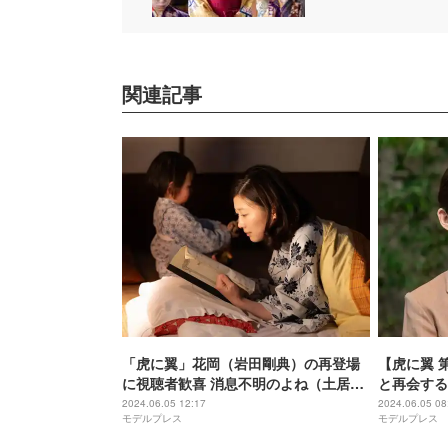
関連記事
「虎に翼」花岡（岩田剛典）の再登場
【虎に翼 
に視聴者歓喜 消息不明のよね（土居志
と再会する
央梨）＆轟（戸塚純貴）にも再び注目
2024.06.05 12:17
2024.06.05 08
モデルプレス
モデルプレス
集まる