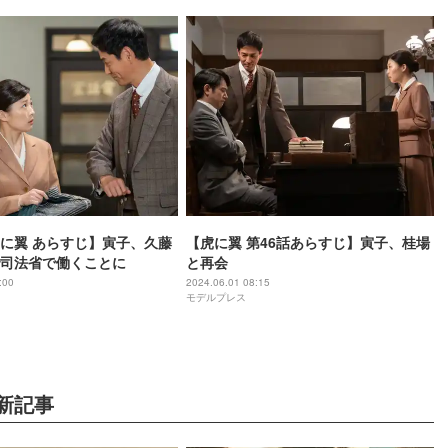
に翼 あらすじ】寅子、久藤
【虎に翼 第46話あらすじ】寅子、桂場
司法省で働くことに
と再会
:00
2024.06.01 08:15
モデルプレス
新記事