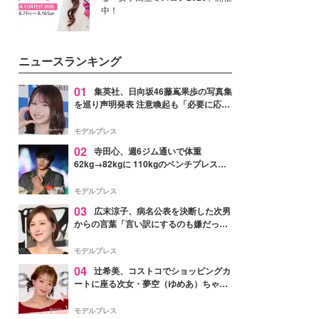
中！
ニュースランキング
01
集英社、日向坂46藤嶌果歩の写真集
を巡り声明発表 注意喚起も「必要に応じ
て法的措置を含む対応を検討」
モデルプレス
02
寺田心、週6ジム通いで体重
62kg→82kgに 110kgのベンチプレス持
ち上げる姿披露「胸板の厚みすごい」
「かっこいい」と反響
モデルプレス
03
広末涼子、病名公表を決断した次男
からの言葉「言い訳にするのも嫌だっ
た」「言うべきか迷った」
モデルプレス
04
辻希美、コストコでショッピングカ
ートに座る次女・夢空（ゆめあ）ちゃん
の姿公開「乗りこなしてる感じが可愛す
ぎ」「成長を感じる」の声
モデルプレス