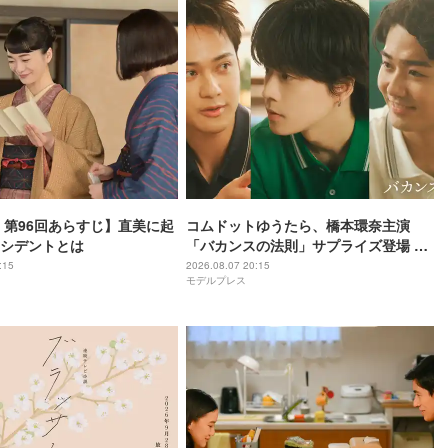
 第96回あらすじ】直美に起
コムドットゆうたら、橋本環奈主演
シデントとは
「バカンスの法則」サプライズ登場 ひ
ゅうがは連ドラ初出演
:15
2026.08.07 20:15
モデルプレス