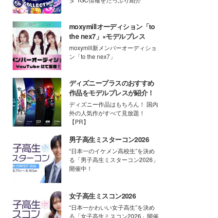
moxymillオーディション「to
the nex7」×モデルプレス
moxymill新メンバーオーディショ
ン「to the nex7」
ディズニープラスのおすすめ
作品をモデルプレスが紹介！
ディズニー作品はもちろん！ 国内
外の人気作がすべて見放題！
【PR】
男子高生ミスターコン2026
“日本一のイケメン高校生”を決め
る「男子高生ミスターコン2026」
開催中！
女子高生ミスコン2026
“日本一かわいい女子高生”を決め
る「女子高生ミスコン2026」開催