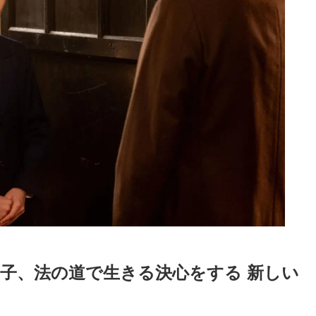
寅子、法の道で生きる決心をする 新しい
Loaded
:
52.23%