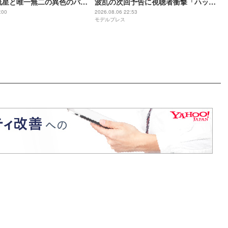
流星と唯一無二の異色のバデ
波乱の次回予告に視聴者衝撃「ハッピ
【LOST10】
ーエンドに進むのかと思ったのに」
:00
2026.08.06 22:53
モデルプレス
「不穏すぎる」【ネタバレあり】