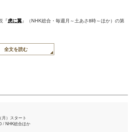
説『
虎に翼
』（NHK総合・毎週月～土あさ8時～ほか）の第
全文を読む
日（月）スタート
 / NHK総合ほか