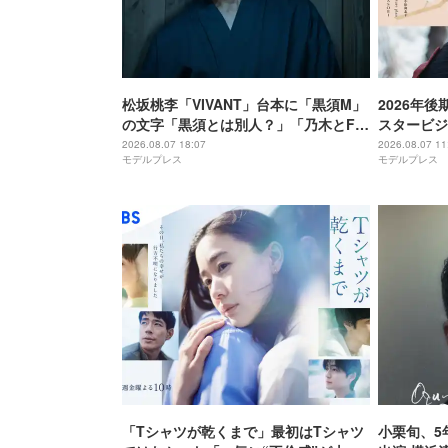
松坂桃李「VIVANT」台本に「黒須M」
2026年
の文字「黒須とは別人？」「乃木とFみ
スタービジ
たいな感じかな？」と考察白熱
当・ドラマ
2026.08.07 18:07
2026.08.07 11
モデルプレス
モデルプレス
「Tシャツが乾くまで」最初はTシャツ
小栗旬、5