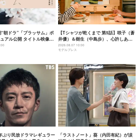
後期“朝ドラ”「ブラッサム」ポ
【Tシャツが乾くまで 第5話】咲子（蒼
ュアル公開 タイトル映像担
井優）＆樹生（中島歩）、心許しあえ
の語りも決定
る関係に 事故から一年・新たな章の幕
:00
2026.08.07 10:00
モデルプレス
上がる
年ぶり民放ドラマレギュラー
「ラストノート」葵（内田有紀）が涙