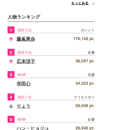
もっとみる
人物ランキング
1
前回 3 位
タレント
藤嶌果歩
176,142 pt.
2
前回 5 位
女優
広末涼子
36,557 pt.
3
NEW
俳優
寺田心
34,333 pt.
4
前回 1 位
クリエイター
りょう
26,048 pt.
5
NEW
女優
ハン・ヒョジュ
26,046 pt.