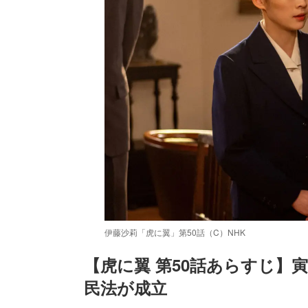
伊藤沙莉「虎に翼」第50話（C）NHK
【虎に翼 第50話あらすじ】
民法が成立
/
Unmute