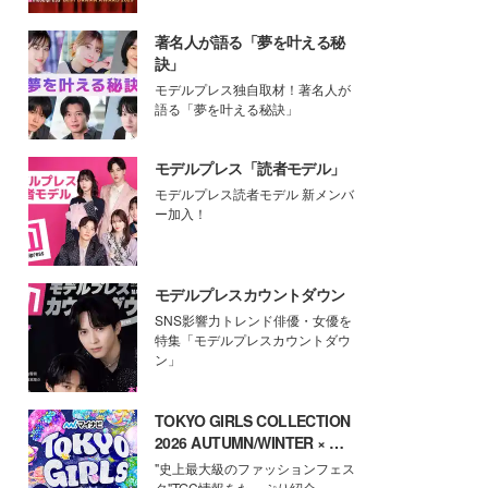
著名人が語る「夢を叶える秘
訣」
モデルプレス独自取材！著名人が
語る「夢を叶える秘訣」
モデルプレス「読者モデル」
モデルプレス読者モデル 新メンバ
ー加入！
モデルプレスカウントダウン
SNS影響力トレンド俳優・女優を
特集「モデルプレスカウントダウ
ン」
TOKYO GIRLS COLLECTION
2026 AUTUMN/WINTER × モ
デルプレス
"史上最大級のファッションフェス
タ"TGC情報をたっぷり紹介