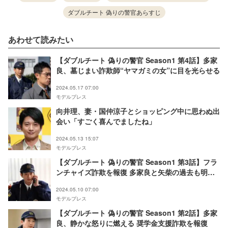
ダブルチート 偽りの警官あらすじ
あわせて読みたい
【ダブルチート 偽りの警官 Season1 第4話】多家
良、墓じまい詐欺師“ヤマガミの女”に目を光らせる
2024.05.17 07:00
モデルプレス
向井理、妻・国仲涼子とショッピング中に思わぬ出
会い「すごく喜んでましたね」
2024.05.13 15:07
モデルプレス
【ダブルチート 偽りの警官 Season1 第3話】フラ
ンチャイズ詐欺を報復 多家良と矢柴の過去も明ら
かに
2024.05.10 07:00
モデルプレス
【ダブルチート 偽りの警官 Season1 第2話】多家
良、静かな怒りに燃える 奨学金支援詐欺を報復