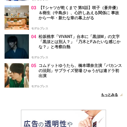
03
【Tシャツが乾くまで 第5話】咲子（蒼井優）
＆樹生（中島歩）、心許しあえる関係に 事故
から一年・新たな章の幕上がる
モデルプレス
04
松坂桃李「VIVANT」台本に「黒須M」の文字
「黒須とは別人？」「乃木とFみたいな感じか
な？」と考察白熱
モデルプレス
05
コムドットゆうたら、橋本環奈主演「バカンス
の法則」サプライズ登場 ひゅうがは連ドラ初
出演
モデルプレス
もっとみる