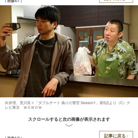
( 画像4/7 )
向井理、荒川良々「ダブルチート 偽りの警官 Season1」第5話より（C）テ
レビ東京 ＷＯＷＯＷ
スクロールすると次の画像が表示されます
記事に戻る
( 画像5/7 )