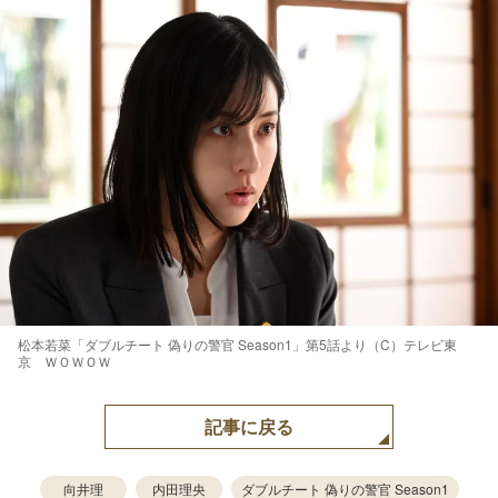
松本若菜「ダブルチート 偽りの警官 Season1」第5話より（C）テレビ東
京 ＷＯＷＯＷ
記事に戻る
向井理
内田理央
ダブルチート 偽りの警官 Season1