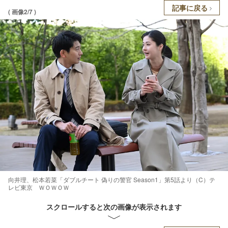
記事に戻る
( 画像2/7 )
向井理、松本若菜「ダブルチート 偽りの警官 Season1」第5話より（C）テ
レビ東京 ＷＯＷＯＷ
スクロールすると次の画像が表示されます