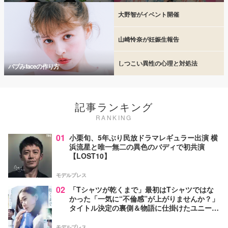
大野智がイベント開催
山崎怜奈が妊娠生報告
しつこい異性の心理と対処法
バブみfaceの作り方
記事ランキング
RANKING
01
小栗旬、5年ぶり民放ドラマレギュラー出演 横
浜流星と唯一無二の異色のバディで初共演
【LOST10】
モデルプレス
02
「Tシャツが乾くまで」最初はTシャツではな
かった「一気に“不倫感”が上がりませんか？」
タイトル決定の裏側＆物語に仕掛けたユニーク
な視点【脚本家・生方美久氏インタビュー】
モデルプレス