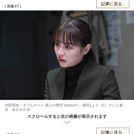
記事に戻る
( 画像3/7 )
内田理央「ダブルチート 偽りの警官 Season1」第5話より（C）テレビ東
京 ＷＯＷＯＷ
スクロールすると次の画像が表示されます
記事に戻る