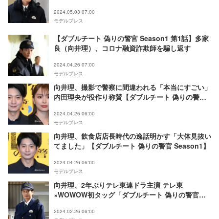
2024.05.03 07:00
モデルプレス
【ダブルチート 偽りの警官 Season1 第1話】多家
良（向井理）、コロナ融資詐欺師を騙し返す
2024.04.26 07:00
モデルプレス
向井理、撮影で警察に間違われる「本当にすごい」
内田理央が役作り称賛【ダブルチート 偽りの警官
Season1】
2024.04.26 06:00
モデルプレス
向井理、飲食店店長時代の逸話明かす「大体見抜い
てました」【ダブルチート 偽りの警官 Season1】
2024.04.26 06:00
モデルプレス
向井理、2年ぶりテレ東連ドラ主演 テレ東
×WOWOW初タッグ「ダブルチート 偽りの警官」
放送決定
2024.02.26 06:00