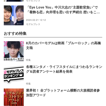
モデルプレス
「Eye Love You」中川大志の“主題歌背負い”で
「着飾る恋」向井理を思い出す声続出 想いをこぼ
すセリフもリンク
2024.02.21 12:12
モデルプレス
おすすめ特集
8月のカバーモデルは映画「ブルーロック」の高橋
文哉
特集
各種エンタメ・ライフスタイルにまつわるランキン
グ＆読者アンケート結果を発表
特集
業界初！ 全プラットフォーム横断の大規模読者参
加型アワード