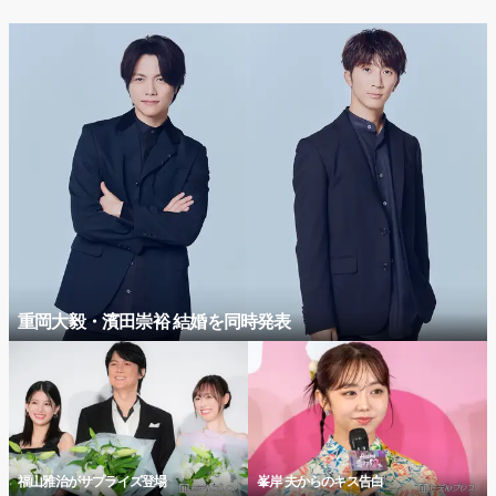
重岡大毅・濱田崇裕 結婚を同時発表
福山雅治がサプライズ登場
峯岸 夫からのキス告白