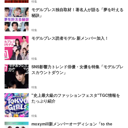
特集
モデルプレス独自取材！著名人が語る「夢を叶える
秘訣」
特集
モデルプレス読者モデル 新メンバー加入！
特集
SNS影響力トレンド俳優・女優を特集「モデルプレ
スカウントダウン」
特集
"史上最大級のファッションフェスタ"TGC情報を
たっぷり紹介
特集
moxymill新メンバーオーディション「to the