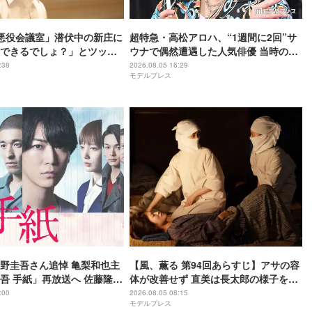
NT悪役会議室」潜伏中の新庄に
超特急・高松アロハ、“1週間に2回”サ
できるでしょ？」とツッコ
ウナで偶然遭遇した人気俳優 当時の状
ANT考察をする視聴者目線」
況再現「めっちゃ可愛いなと思いまし
:38
2026.08.05 16:29
モデルプレス
に参加したい」と話題【ネ
た」【名探偵のままでいて】
】
野圭吾さん追悼 亀梨和也主
【風、薫る 第94回あらすじ】アサの容
吾 手紙」再放送へ 佐藤隆
体が改善せず 直美は長太郎の様子を気
・中村倫也ら出演
にする
:00
2026.08.05 08:15
モデルプレス