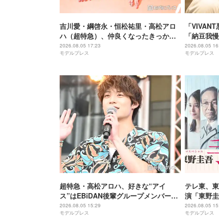
吉川愛・綱啓永・恒松祐里・高松アロ
「VIVA
ハ（超特急）、仲良くなったきっかけ
「納豆我慢
のアニメとは「個性があるアニメね」
ミ「VIV
2026.08.05 17:23
2026.08.05 16
モデルプレス
モデルプレス
【名探偵のままでいて】
「私も会議
タバレあり
超特急・高松アロハ、好きな“アイ
テレ東、東
ス”はEBiDAN後輩グループメンバー
演「東野圭
「すごい愛らしい子なんですよ」【名
太・本田翼
2026.08.05 15:29
2026.08.05 15
モデルプレス
モデルプレス
探偵のままでいて】