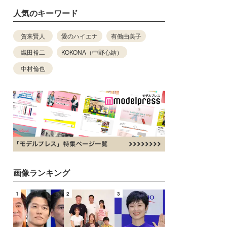
人気のキーワード
賀来賢人
愛のハイエナ
有働由美子
織田裕二
KOKONA（中野心結）
中村倫也
画像ランキング
1
2
3