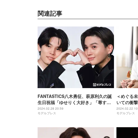
関連記事
FANTASTICS八木勇征、萩原利久の誕
＜めぐる未
生日祝福「ゆせりく大好き」「尊すぎ
いての衝撃
る」とファン歓喜
2024.02.28 20:59
2024.02.22 10
モデルプレス
モデルプレス