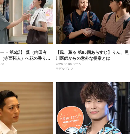
ート 第5話】 葵（内田有
【風、薫る 第95回あらすじ】りん、黒
（寺西拓人）へ花の香り感
川医師からの意外な提案とは
た経緯明かす
:00
2026.08.06 08:15
モデルプレス