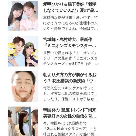
愛甲ひかり＆橋下美好「我慢
しなくていいんだ」夏の“暑さ
対策”の新しい選択肢とは？
本格的な夏が到来！暑い中で、特
にゆううつになるのが生理中のム
レや不快感ですよね。今回はプラ
イベートでも仲良しで旅行好きな
宮城舞・島村雄大、最新作
モデル・愛甲ひかりさんと橋下美
好さんを迎えて本音で女子会トー
『ミニオンズ＆モンスター
ク。猛暑のお出かけを快適に過ご
ズ』の魅力熱弁 ハチャメチャ
世界中で愛される「ミニオンズ」
すヒントや、2人が感動した夏の
だけじゃない“友情と絆”に感
シリーズの最新作『ミニオンズ＆
生理の新常識にも迫りました。
動
モンスターズ』が8月7日（金）に
公開。モデルプレスでは、“大のミ
朝より夕方の方が肌がうるお
ニオン好き”という共通点を持つモ
デルの宮城舞と島村雄大の特別対
う？ 花王構築の新技術「ウォ
談をお届け！それぞれの視点か
ーターキャプチャリングスキ
毎朝入念にスキンケアを行って
ら、今作ならではの魅力や予想外
ン（捕水肌）」がスキンケア
も、夕方には肌の乾燥を感じてし
の感動をもたらす奥深いストーリ
の常識を変える予感
まったり、保湿ミストが手放せな
ーについて熱く語り合ってもらっ
いという読者も多いのでは？そん
た。
韓国発の“艶髪トレンド”到来
な美容の常識を大きく変える可能
性を秘めた、革新的な「Water
美容好きの女性の自信を育む
Capturing Skin（ウォーターキャ
「ヘアケア事情」って？
今、韓国をはじめ国内外で
プチャリングスキン：捕水肌）」
「Glass Hair（グラスヘア）」と
技術を、花王が構築した。
呼ばれる艶髪スタイルが熱い視線