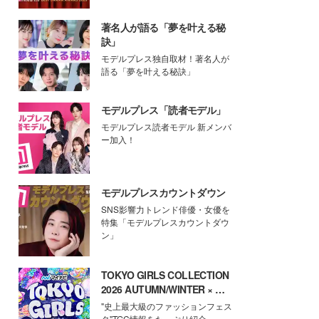
著名人が語る「夢を叶える秘
訣」
モデルプレス独自取材！著名人が
語る「夢を叶える秘訣」
モデルプレス「読者モデル」
モデルプレス読者モデル 新メンバ
ー加入！
モデルプレスカウントダウン
SNS影響力トレンド俳優・女優を
特集「モデルプレスカウントダウ
ン」
TOKYO GIRLS COLLECTION
2026 AUTUMN/WINTER × モ
デルプレス
"史上最大級のファッションフェス
タ"TGC情報をたっぷり紹介