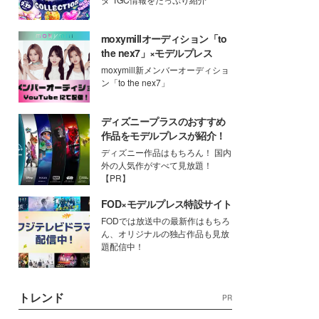
moxymillオーディション「to
the nex7」×モデルプレス
moxymill新メンバーオーディショ
ン「to the nex7」
ディズニープラスのおすすめ
作品をモデルプレスが紹介！
ディズニー作品はもちろん！ 国内
外の人気作がすべて見放題！
【PR】
FOD×モデルプレス特設サイト
FODでは放送中の最新作はもちろ
ん、オリジナルの独占作品も見放
題配信中！
トレンド
PR