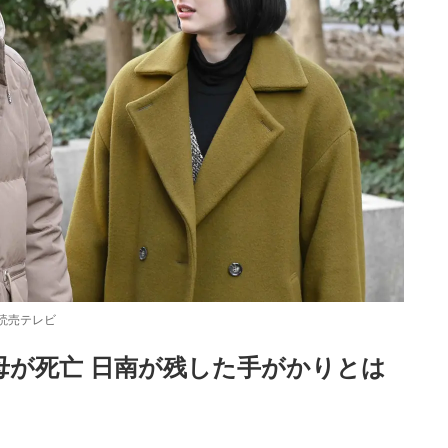
読売テレビ
母が死亡 日南が残した手がかりとは
Loaded
:
87.03%