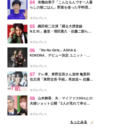
04
有働由美子「こんなもんです一人暮
らしの朝ごはん」野菜を使った手料理公
開「作ってみたい」「ヘルシーで美味し
そう」と反響
モデルプレス
05
織田裕二主演「踊る大捜査線
N.E.W.」趣里・増田貴久・佐藤二朗ら新
メンバー紹介映像解禁 各キャラクター象
徴する“謎のキーワード”も
モデルプレス
06
「No No Girls」ASHA＆
KOKONA、デビュー決定 ユニット・
TAKARAとしてセルフプロデュース楽曲
リリースへ
モデルプレス
07
テレ東、東野圭吾さん追悼 亀梨和
也主演「東野圭吾 手紙」再放送へ 佐藤隆
太・本田翼・中村倫也ら出演
モデルプレス
08
山本舞香、夫・マイファスHiroとの
夫婦ショット公開「2人が見れて幸せ」
「仲の良さが伝わってくる」と反響
モデルプレス
もっとみる