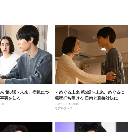
来 第6話＞未来、病気につ
＜めぐる未来 第5話＞未来、めぐるに
事実を知る
秘密打ち明ける 日南と直接対決に
:00
2024.02.15 06:00
モデルプレス