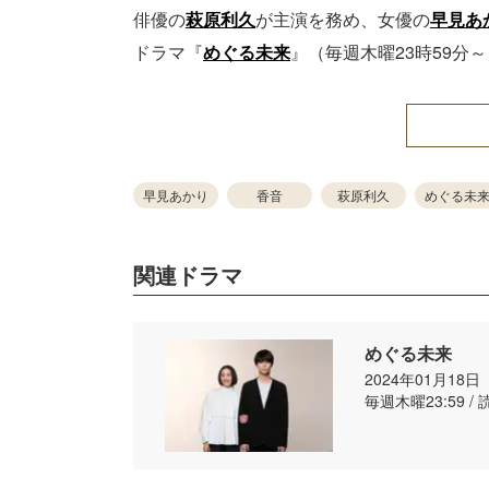
俳優の
萩原利久
が主演を務め、女優の
早見あ
ドラマ『
めぐる未来
』（毎週木曜23時59分
早見あかり
香音
萩原利久
めぐる未
関連ドラマ
めぐる未来
2024年01月18
毎週木曜23:59 