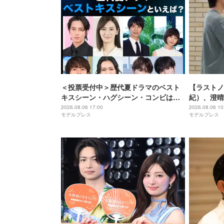
＜投票受付中＞歴代夏ドラマのベスト
【ラストノ
キスシーン・ハグシーン・コンビは？
紀）、澄晴
【モデルプレスランキング】
じなくなっ
2026.08.06 17:00
2026.08.06 10
モデルプレス
モデルプレス