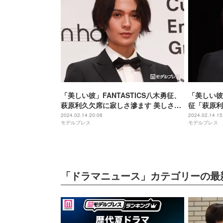
「美しい彼」FANTASTICS八木勇征、
「美しい彼
萩原利久欠席に寂しさ滲ます 美しさの
征「萩原利
秘訣とは＜第78回毎日映画コンクール
ステージに
2024.02.14 20:08
2024.02.14 15
モデルプレス
モデルプレス
＞
ール＞
「ドラマニュース」カテゴリーの最