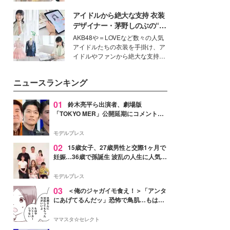
を集めています。メイクやファッ
アイドルから絶大な支持 衣装
ションの完成度を高めるベースと
して、“髪そのものの美しさ”に改
デザイナー・茅野しのぶの“可
めて注目する人が増えている様
愛い”を作る美学＜「シチズン
AKB48や＝LOVEなど数々の人気
子。今回は、そんな憧れの艶やか
クロスシー」インタビュー＞
アイドルたちの衣装を手掛け、ア
な髪を日常で叶える、美容好きの
イドルやファンから絶大な支持を
女性たちのヘアケア事情を紹介し
得る、株式会社オサレカンパニー
ます。
取締役兼クリエイティブディレク
ニュースランキング
ター・茅野しのぶ。一人ひとりの
個性に寄り添い、魅力を引き出す
衣装作りは、多くの女性たちに勇
01
鈴木亮平ら出演者、劇場版
気と自信を与え続けている。
「TOKYO MER」公開延期にコメント
「現実のヒーローたちにチームMERから
最大の敬意とエールを」
モデルプレス
02
15歳女子、27歳男性と交際1ヶ月で
妊娠…36歳で孫誕生 波乱の人生に人気タ
レント思わずツッコミ「だいぶ危ねえ
よ！」
モデルプレス
03
＜俺のジャガイモ食え！＞「アンタ
にあげてるんだッ」恐怖で鳥肌…もはや
ストーカー？【第3話まんが】
ママスタ☆セレクト