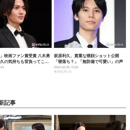
」映画ファン賞受賞 八木勇
萩原利久、貴重な寝顔ショット公開
久の気持ちも背負ってこの
「寝落ち？」「無防備で可愛い」の声
」＜第78回毎日映画コンク
:44
2024.02.09 15:02
モデルプレス
新記事