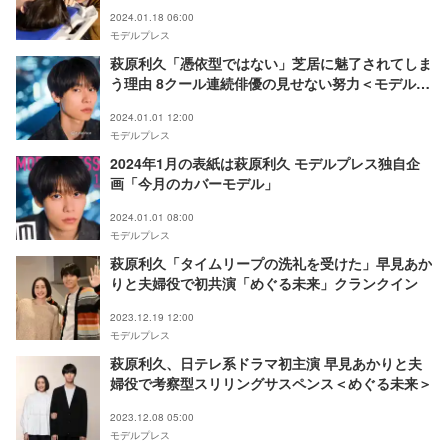
決意
2024.01.18 06:00
モデルプレス
萩原利久「憑依型ではない」芝居に魅了されてしま
う理由 8クール連続俳優の見せない努力＜モデルプ
レスインタビュー＞
2024.01.01 12:00
モデルプレス
2024年1月の表紙は萩原利久 モデルプレス独自企
画「今月のカバーモデル」
2024.01.01 08:00
モデルプレス
萩原利久「タイムリープの洗礼を受けた」早見あか
りと夫婦役で初共演「めぐる未来」クランクイン
2023.12.19 12:00
モデルプレス
萩原利久、日テレ系ドラマ初主演 早見あかりと夫
婦役で考察型スリリングサスペンス＜めぐる未来＞
2023.12.08 05:00
モデルプレス