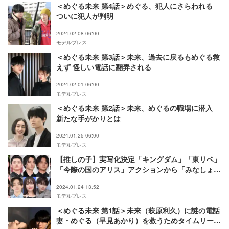
＜めぐる未来 第4話＞めぐる、犯人にさらわれる
ついに犯人が判明
2024.02.08 06:00
モデルプレス
＜めぐる未来 第3話＞未来、過去に戻るもめぐる救
えず 怪しい電話に翻弄される
2024.02.01 06:00
モデルプレス
＜めぐる未来 第2話＞未来、めぐるの職場に潜入
新たな手がかりとは
2024.01.25 06:00
モデルプレス
【推しの子】実写化決定「キングダム」「東リベ」
「今際の国のアリス」アクションから「みなしょ
ー」BLまで…漫画原作作品が今アツい
2024.01.24 13:52
モデルプレス
＜めぐる未来 第1話＞未来（萩原利久）に謎の電話
妻・めぐる（早見あかり）を救うためタイムリープ