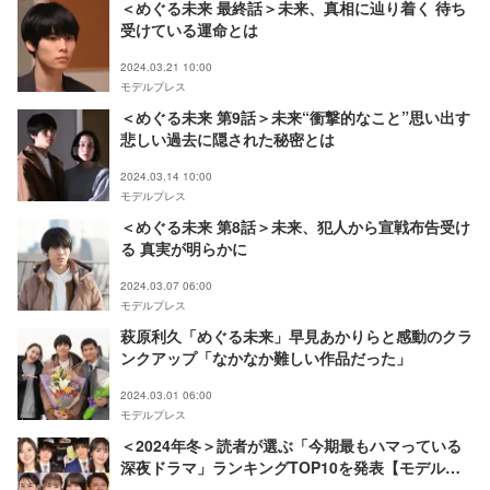
＜めぐる未来 最終話＞未来、真相に辿り着く 待ち
受けている運命とは
2024.03.21 10:00
モデルプレス
＜めぐる未来 第9話＞未来“衝撃的なこと”思い出す
悲しい過去に隠された秘密とは
2024.03.14 10:00
モデルプレス
＜めぐる未来 第8話＞未来、犯人から宣戦布告受け
る 真実が明らかに
2024.03.07 06:00
モデルプレス
萩原利久「めぐる未来」早見あかりらと感動のクラ
ンクアップ「なかなか難しい作品だった」
2024.03.01 06:00
モデルプレス
＜2024年冬＞読者が選ぶ「今期最もハマっている
深夜ドラマ」ランキングTOP10を発表【モデルプ
レス国民的推しランキング】