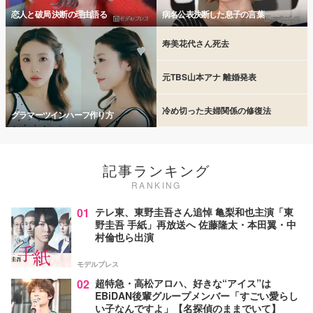
恋人と破局 決断の理由語る
病名公表決断した息子の言葉
寿美花代さん死去
元TBS山本アナ 離婚発表
冷め切った夫婦関係の修復法
グラマーツインハーフ作り方
記事ランキング
RANKING
01
テレ東、東野圭吾さん追悼 亀梨和也主演「東
野圭吾 手紙」再放送へ 佐藤隆太・本田翼・中
村倫也ら出演
モデルプレス
02
超特急・高松アロハ、好きな“アイス”は
EBiDAN後輩グループメンバー「すごい愛らし
い子なんですよ」【名探偵のままでいて】