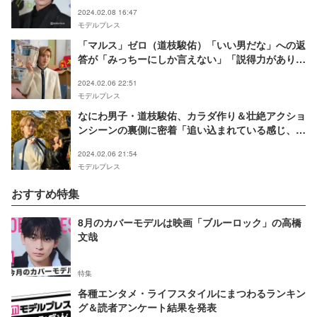
える」
2024.02.08 16:47
モデルプレス
「マルス」ゼロ（道枝駿佑）「いい男だな」への返
答が「みっちーにしか言えない」「説得力がありす
ぎる」と話題
2024.02.06 22:51
モデルプレス
なにわ男子・道枝駿佑、カラダ作り＆壮絶アクショ
ンシーンの裏側に密着「追い込まれている感じ、燃
えます」
2024.02.06 21:54
モデルプレス
おすすめ特集
8月のカバーモデルは映画「ブルーロック」の高橋
文哉
特集
各種エンタメ・ライフスタイルにまつわるランキン
グ＆読者アンケート結果を発表