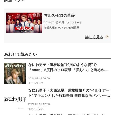
マルス-ゼロの革命-
2024年01月23日（火）スタート
毎週火曜21:00 / テレビ朝日系
詳しく見る
あわせて読みたい
なにわ男子・道枝駿佑“絵画のような姿”で
「anan」2度目のソロ表紙 「美しい」と称される
ことへの本音も語る
2024.02.19 00:00
モデルプレス
なにわ男子・大西流星、道枝駿佑との“イルミデー
ト”でキュンとした行動告白 無自覚なあざとい一面
発覚
2024.02.16 12:00
モデルプレス