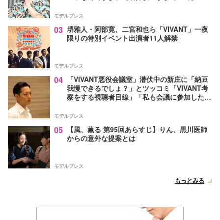
モデルプレス
03
堺雅人・阿部寛、二宮和也ら「VIVANT」一夜
限りの特別イベント出演者11人解禁
モデルプレス
04
「VIVANT悪役会議室」潜伏中の新庄に「納豆
我慢できるでしょ？」とツッコミ「VIVANT考
察をする視聴者目線」「私も会議に参加した
い」と話題【ネタバレあり】
モデルプレス
05
【風、薫る 第95回あらすじ】りん、黒川医師
からの意外な提案とは
モデルプレス
もっとみる