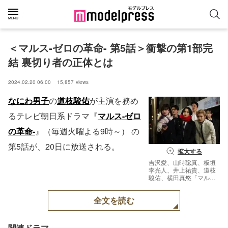
＜マルス-ゼロの革命- 第5話＞衝撃の第1部完
結 裏切り者の正体とは
2024.02.20 06:00
15,857
views
なにわ男子
の
道枝駿佑
が主演を務め
るテレビ朝日系ドラマ『
マルス-ゼロ
の革命-
』（毎週火曜よる9時～） の
第5話が、20日に放送される。
拡大する
吉沢愛、山時聡真、板垣
李光人、井上祐貴、道枝
駿佑、横田真悠「マルス-
ゼロの革命-」第5話より
（C）テレビ朝日
全文を読む
関連ドラマ