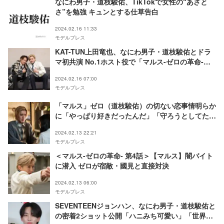
なにわ男子・道枝駿佑、TikTokで女性の“あざと
さ”を勉強 キュンとする仕草告白
2024.02.16 11:33
モデルプレス
KAT-TUN上田竜也、なにわ男子・道枝駿佑とドラ
マ初共演 No.1ホスト役で「マルス-ゼロの革命-」
出演決定
2024.02.16 07:00
モデルプレス
「マルス」ゼロ（道枝駿佑）の切ない恋事情明らか
に「やっぱり好きだったんだ」「守ろうとしてたの
に」視聴者感涙
2024.02.13 22:21
モデルプレス
＜マルス-ゼロの革命- 第4話＞【マルス】闇バイト
に潜入 ゼロが宿敵・國見と直接対決
2024.02.13 06:00
モデルプレス
SEVENTEENジョンハン、なにわ男子・道枝駿佑と
の密着2ショット公開「ハニみち可愛い」「世界救