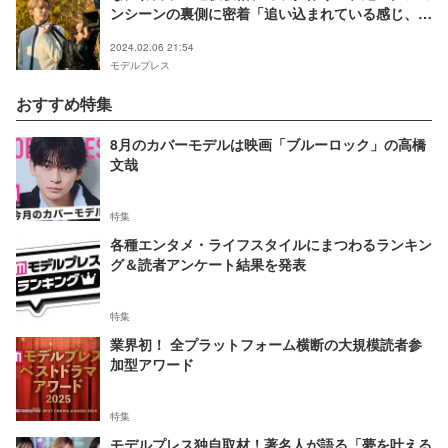
ンシーンの裏側に密着「追い込まれている感じ、燃
えます」
2024.02.06 21:54
モデルプレス
おすすめ特集
8月のカバーモデルは映画「ブルーロック」の高橋
文哉
特集
各種エンタメ・ライフスタイルにまつわるランキン
グ＆読者アンケート結果を発表
特集
業界初！ 全プラットフォーム横断の大規模読者参
加型アワード
特集
モデルプレス独自取材！著名人が語る「夢を叶える