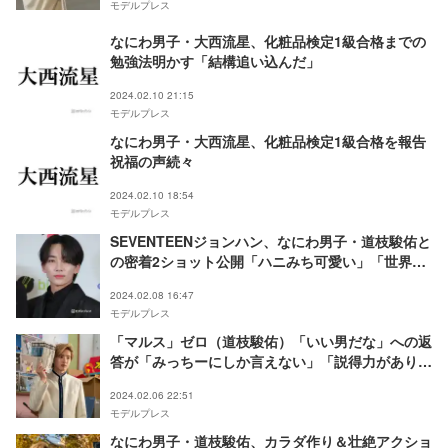
モデルプレス
なにわ男子・大西流星、化粧品検定1級合格までの
勉強法明かす「結構追い込んだ」
2024.02.10 21:15
モデルプレス
なにわ男子・大西流星、化粧品検定1級合格を報告
祝福の声続々
2024.02.10 18:54
モデルプレス
SEVENTEENジョンハン、なにわ男子・道枝駿佑と
の密着2ショット公開「ハニみち可愛い」「世界救
える」
2024.02.08 16:47
モデルプレス
「マルス」ゼロ（道枝駿佑）「いい男だな」への返
答が「みっちーにしか言えない」「説得力がありす
ぎる」と話題
2024.02.06 22:51
モデルプレス
なにわ男子・道枝駿佑、カラダ作り＆壮絶アクショ