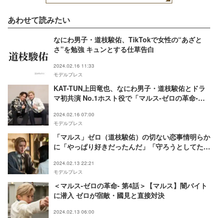
あわせて読みたい
なにわ男子・道枝駿佑、TikTokで女性の“あざと
さ”を勉強 キュンとする仕草告白
2024.02.16 11:33
モデルプレス
KAT-TUN上田竜也、なにわ男子・道枝駿佑とドラ
マ初共演 No.1ホスト役で「マルス-ゼロの革命-」
出演決定
2024.02.16 07:00
モデルプレス
「マルス」ゼロ（道枝駿佑）の切ない恋事情明らか
に「やっぱり好きだったんだ」「守ろうとしてたの
に」視聴者感涙
2024.02.13 22:21
モデルプレス
＜マルス-ゼロの革命- 第4話＞【マルス】闇バイト
に潜入 ゼロが宿敵・國見と直接対決
2024.02.13 06:00