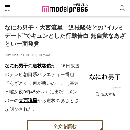
なにわ男子・大西流星、道枝駿佑との“イルミ
デート”でキュンとした行動告白 無自覚なあざ
とい一面発覚
2024.02.16 12:00
24,200
views
なにわ男子
の
道枝駿佑
が、15日放送
のテレビ朝日系バラエティー番組
『あざとくて何が悪いの？』（毎週
木曜深夜0時45分～）に出演。メン
拡大する
バーの
大西流星
から道枝のあざとさ
が明かされた。
全文を読む