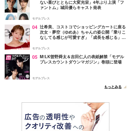
ない喜びとともに大変光栄」4年ぶり上演「フ
ァントム」城田優らキャスト発表
モデルプレス
04
辻希美、コストコでショッピングカートに座る
次女・夢空（ゆめあ）ちゃんの姿公開「乗りこ
なしてる感じが可愛すぎ」「成長を感じる」の
声
モデルプレス
05
M!LK曽野舜太＆吉田仁人の表紙解禁「モデル
プレスカウントダウンマガジン」巻頭に登場
モデルプレス
もっとみる