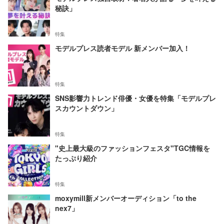
秘訣」
特集
モデルプレス読者モデル 新メンバー加入！
特集
SNS影響力トレンド俳優・女優を特集「モデルプレ
スカウントダウン」
特集
"史上最大級のファッションフェスタ"TGC情報を
たっぷり紹介
特集
moxymill新メンバーオーディション「to the
nex7」