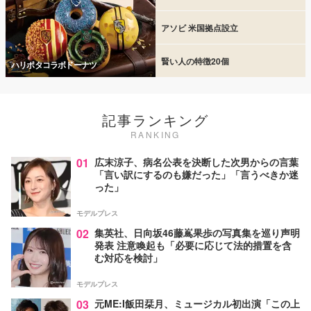
アソビ 米国拠点設立
賢い人の特徴20個
ハリポタコラボドーナツ
記事ランキング
RANKING
01
広末涼子、病名公表を決断した次男からの言葉
「言い訳にするのも嫌だった」「言うべきか迷
った」
モデルプレス
02
集英社、日向坂46藤嶌果歩の写真集を巡り声明
発表 注意喚起も「必要に応じて法的措置を含
む対応を検討」
モデルプレス
03
元ME:I飯田栞月、ミュージカル初出演「この上