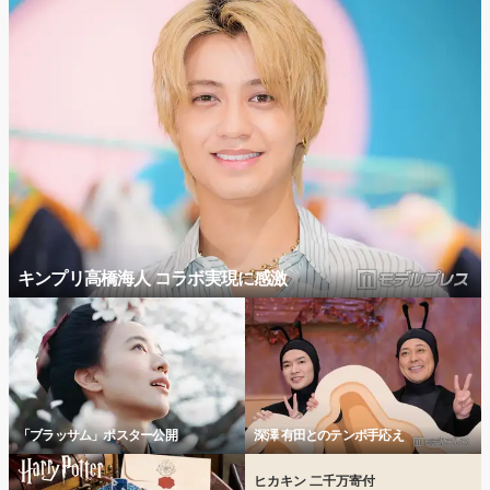
キンプリ高橋海人 コラボ実現に感激
「ブラッサム」ポスター公開
深澤 有田とのテンポ手応え
ヒカキン 二千万寄付