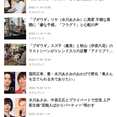
べない」の声
2023.11.14 10:55
モデルプレス
「ブギウギ」ツヤ（水川あさみ）に異変 不穏な展
開に「嫌な予感」「フラグ？」と心配の声
2023.11.10 11:03
モデルプレス
「ブギウギ」スズ子（趣里）と秋山（伊原六花）の
ラストシーンがトレンド入りの反響「アドリブ？」
と話題に
2023.11.06 12:06
モデルプレス
窪田正孝、妻・水川あさみのおかげで変化「奥さん
を立てられる夫でありたい」
2023.10.30 12:10
モデルプレス
水川あさみ、中居正広とプライベートで交流 上戸
彩主催“芸能人ばかりパーティー”明かす
2023.10.23 11:41