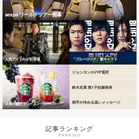
aespa ワールドツアー開幕
人気アイドルが初登場
「ブルーロック」新キャスト
ジョンヨンがJYP退所
鈴木友菜 第1子妊娠発表
相手が冷める追いメッセージ
スタバ新作フローズンティー
記事ランキング
RANKING