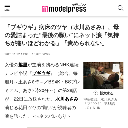
「ブギウギ」病床のツヤ（水川あさみ）、母
の愛詰まった“最後の願い”にネット涙「気持
ちが痛いほどわかる」「責められない」
2023.11.22 11:06
16,073
views
女優の
趣里
が主演を務めるNHK連続
テレビ小説『
ブギウギ
』（総合、毎
週月～土あさ8時～／BS4K・BSプレ
ミアム、あさ7時30分～）の第38話
拡大する
が、22日に放送された。
水川あさみ
柳葉敏郎、水川あさみ
「ブギウギ」第38話
演じる花田ツヤの”願い”が視聴者の
（C）NHK
涙を誘った。＜※ネタバレあり＞