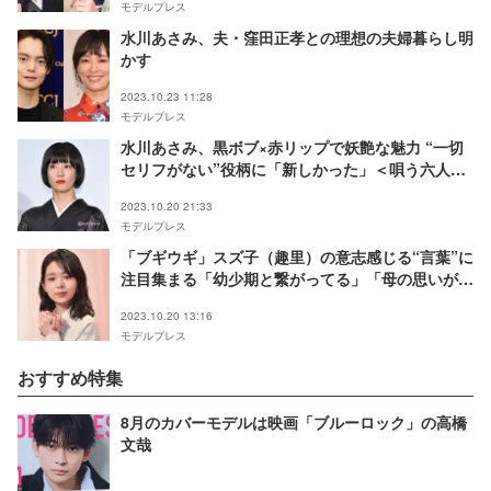
モデルプレス
水川あさみ、夫・窪田正孝との理想の夫婦暮らし明
かす
2023.10.23 11:28
モデルプレス
水川あさみ、黒ボブ×赤リップで妖艶な魅力 “一切
セリフがない”役柄に「新しかった」＜唄う六人の
女＞
2023.10.20 21:33
モデルプレス
「ブギウギ」スズ子（趣里）の意志感じる“言葉”に
注目集まる「幼少期と繋がってる」「母の思いが届
いてた」と話題
2023.10.20 13:16
モデルプレス
おすすめ特集
8月のカバーモデルは映画「ブルーロック」の高橋
文哉