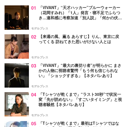
01
「VIVANT」“天才ハッカー”ブルーウォーカー
（花岡すみれ）「1人」発言・寝不足でふらつ
き…違和感に考察加速「別人説」「何かの伏線
か」【ネタバレあり】
モデルプレス
02
【来週の風、薫る あらすじ】りん、東京に戻
ってくる 訪ねてきた思いがけない人とは
モデルプレス
03
「VIVANT」“最大の裏切り者”が明らかに まさ
かの人物に視聴者驚愕「もう何も信じられな
い」「ショックすぎる」【ネタバレあり】
モデルプレス
04
「Tシャツが乾くまで」“ラスト30秒”で状況一
変「先が読めない」「すごいタイミング」と視
聴者騒然【ネタバレあり】
モデルプレス
05
「Tシャツが乾くまで」最初はTシャツではな