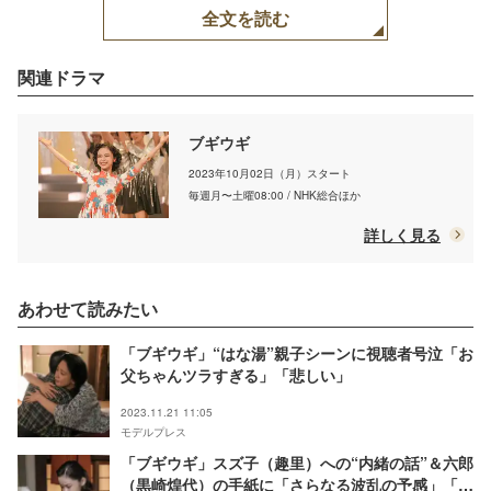
全文を読む
関連ドラマ
ブギウギ
2023年10月02日（月）スタート
毎週月〜土曜08:00 / NHK総合ほか
詳しく見る
あわせて読みたい
「ブギウギ」“はな湯”親子シーンに視聴者号泣「お
父ちゃんツラすぎる」「悲しい」
2023.11.21 11:05
モデルプレス
「ブギウギ」スズ子（趣里）への“内緒の話”＆六郎
（黒崎煌代）の手紙に「さらなる波乱の予感」「喜