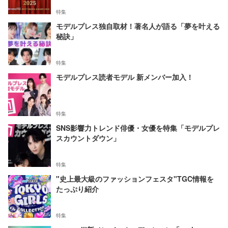
特集
モデルプレス独自取材！著名人が語る「夢を叶える
秘訣」
特集
モデルプレス読者モデル 新メンバー加入！
特集
SNS影響力トレンド俳優・女優を特集「モデルプレ
スカウントダウン」
特集
"史上最大級のファッションフェスタ"TGC情報を
たっぷり紹介
特集