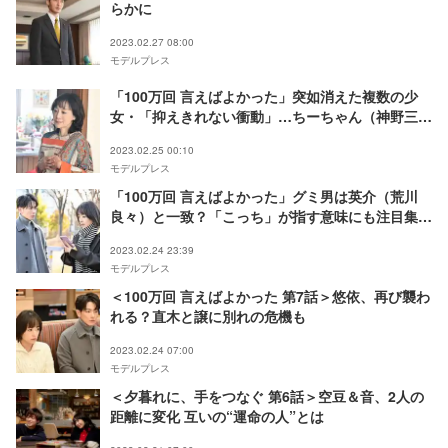
らかに
2023.02.27 08:00
モデルプレス
「100万回 言えばよかった」突如消えた複数の少
女・「抑えきれない衝動」…ちーちゃん（神野三
鈴）の言動に考察相次ぐ
2023.02.25 00:10
モデルプレス
「100万回 言えばよかった」グミ男は英介（荒川
良々）と一致？「こっち」が指す意味にも注目集ま
る
2023.02.24 23:39
モデルプレス
＜100万回 言えばよかった 第7話＞悠依、再び襲わ
れる？直木と譲に別れの危機も
2023.02.24 07:00
モデルプレス
＜夕暮れに、手をつなぐ 第6話＞空豆＆音、2人の
距離に変化 互いの“運命の人”とは