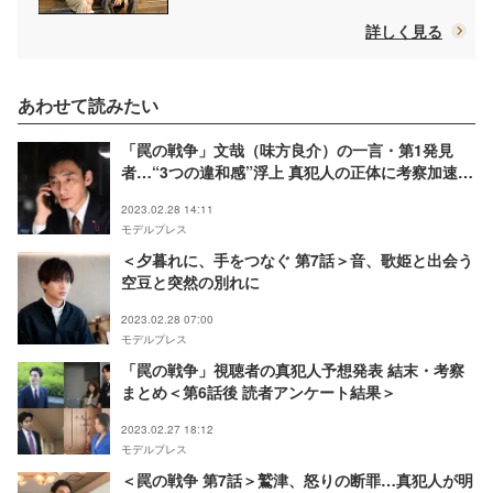
詳しく見る
あわせて読みたい
「罠の戦争」文哉（味方良介）の一言・第1発見
者…“3つの違和感”浮上 真犯人の正体に考察加速
「ミスリードっぽい」「眞人スパイ説？」
2023.02.28 14:11
モデルプレス
＜夕暮れに、手をつなぐ 第7話＞音、歌姫と出会う
空豆と突然の別れに
2023.02.28 07:00
モデルプレス
「罠の戦争」視聴者の真犯人予想発表 結末・考察
まとめ＜第6話後 読者アンケート結果＞
2023.02.27 18:12
モデルプレス
＜罠の戦争 第7話＞鷲津、怒りの断罪…真犯人が明