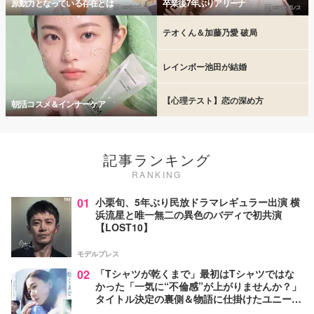
原動力となっている存在とは
卒業後7年ぶりアリーナ
テオくん＆加藤乃愛 破局
レインボー池田が結婚
【心理テスト】恋の深め方
朝活コスメ＆インナーケア
記事ランキング
RANKING
01
小栗旬、5年ぶり民放ドラマレギュラー出演 横
浜流星と唯一無二の異色のバディで初共演
【LOST10】
モデルプレス
02
「Tシャツが乾くまで」最初はTシャツではな
かった「一気に“不倫感”が上がりませんか？」
タイトル決定の裏側＆物語に仕掛けたユニーク
な視点【脚本家・生方美久氏インタビュー】