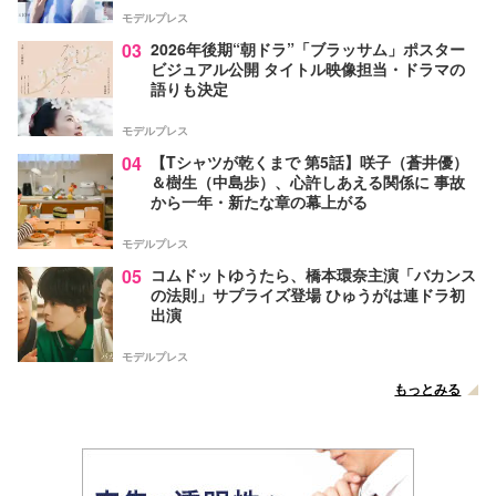
モデルプレス
03
2026年後期“朝ドラ”「ブラッサム」ポスター
ビジュアル公開 タイトル映像担当・ドラマの
語りも決定
モデルプレス
04
【Tシャツが乾くまで 第5話】咲子（蒼井優）
＆樹生（中島歩）、心許しあえる関係に 事故
から一年・新たな章の幕上がる
モデルプレス
05
コムドットゆうたら、橋本環奈主演「バカンス
の法則」サプライズ登場 ひゅうがは連ドラ初
出演
モデルプレス
もっとみる