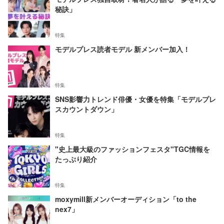
秘訣」
特集
モデルプレス読者モデル 新メンバー加入！
特集
SNS影響力トレンド俳優・女優を特集「モデルプレ
スカウントダウン」
特集
"史上最大級のファッションフェスタ"TGC情報を
たっぷり紹介
特集
moxymill新メンバーオーディション「to the
nex7」