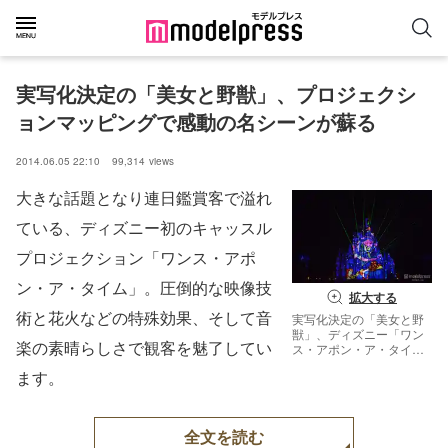
実写化決定の「美女と野獣」、プロジェクシ
ョンマッピングで感動の名シーンが蘇る
2014.06.05 22:10
99,314
views
大きな話題となり連日鑑賞客で溢れ
ている、ディズニー初のキャッスル
プロジェクション「ワンス・アポ
ン・ア・タイム」。圧倒的な映像技
拡大する
術と花火などの特殊効果、そして音
実写化決定の「美女と野
獣」、ディズニー「ワン
楽の素晴らしさで観客を魅了してい
ス・アポン・ア・タイ
ム」で感動の名シーンが
ます。
蘇る
全文を読む