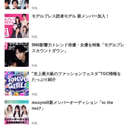
特集
モデルプレス読者モデル 新メンバー加入！
特集
SNS影響力トレンド俳優・女優を特集「モデルプレ
スカウントダウン」
特集
"史上最大級のファッションフェスタ"TGC情報を
たっぷり紹介
特集
moxymill新メンバーオーディション「to the
nex7」
特集