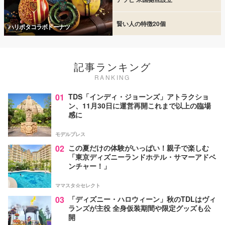
賢い人の特徴20個
ハリポタコラボドーナツ
記事ランキング
RANKING
01
TDS「インディ・ジョーンズ」アトラクショ
ン、11月30日に運営再開これまで以上の臨場
感に
モデルプレス
02
この夏だけの体験がいっぱい！親子で楽しむ
「東京ディズニーランドホテル・サマーアドベ
ンチャー！」
ママスタ☆セレクト
03
「ディズニー・ハロウィーン」秋のTDLはヴィ
ランズが主役 全身仮装期間や限定グッズも公
開