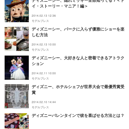
ディズニーシー、隠れミッキー全部知ってる？＜ト
イ・ストーリー・マニア！編＞
2014.02.13 12:36
モデルプレス
ディズニーシー、パークに入らず優雅にショーを楽
しむ方法
2014.02.13 10:00
モデルプレス
ディズニーシー、大好きな人と密着できるアトラク
ション
2014.02.11 10:00
モデルプレス
ディズニー、ホテルシェフが世界大会で最優秀賞受
賞
2014.02.10 14:44
モデルプレス
ディズニーバレンタインで彼を喜ばせる方法とは？