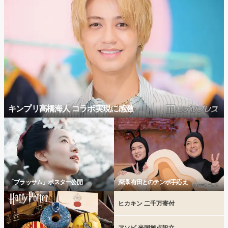
キンプリ高橋海人 コラボ実現に感激
「ブラッサム」ポスター公開
深澤 有田とのテンポ手応え
ヒカキン 二千万寄付
アソビ 米国拠点設立