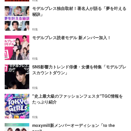
特集
モデルプレス独自取材！著名人が語る「夢を叶える
秘訣」
特集
モデルプレス読者モデル 新メンバー加入！
特集
SNS影響力トレンド俳優・女優を特集「モデルプレ
スカウントダウン」
特集
"史上最大級のファッションフェスタ"TGC情報を
たっぷり紹介
特集
moxymill新メンバーオーディション「to the