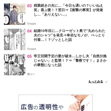
03
残業続きの夫に…「今日も遅いの？いいねえ
笑」喜ぶ妻！？翌日⇒【衝撃の事実】が発覚
し…「ありえない…」
Grapps
04
結婚10年目に…クローゼット奥で“丸められた
夫のシャツ”を発見⇒卑劣なモノが、べっとり
付着…！？ゾッとした話
Grapps
05
帝王切開予定の妻が破水…しかし夫「自然分娩
じゃない」と監禁！？⇒「警察です！」まさか
の事態になった話
愛カツ
もっとみる