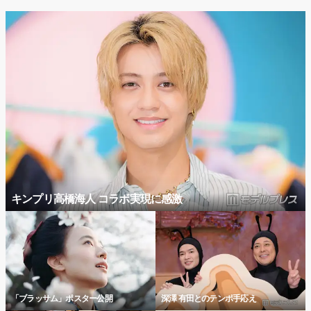
キンプリ高橋海人 コラボ実現に感激
「ブラッサム」ポスター公開
深澤 有田とのテンポ手応え