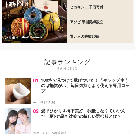
ヒカキン 二千万寄付
アソビ 米国拠点設立
賢い人の特徴20個
ハリポタコラボドーナツ
記事ランキング
RANKING
01
100均で見つけて飛びついた！「キャップ使う
のは抵抗が…」毎日気持ちよく使える専用コッ
プ
michill (ミチル)
02
愛甲ひかり＆橋下美好「我慢しなくていいん
だ」夏の“暑さ対策”の新しい選択肢とは？
ユニ・チャーム株式会社
PR