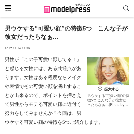
男ウケする“可愛い顔”の特徴5つ　こんな子が
彼女だったらなぁ…
2017.11.14 11:30
男性が「この子可愛い顔してる！」
と感じる女性には、ある共通点があ
ります。女性はある程度ならメイク
や表情でその可愛い顔を演出するこ
拡大する
とが出来るので、ポイントを押さえ
男ウケする“可愛い顔”の特
徴5つ こんな子が彼女だ
て男性からモテる可愛い顔に近付く
ったらなぁ…(Photo by
evgenyatamanenko)
努力をしてみませんか？今回は、男
ウケする可愛い顔の特徴を5つご紹介します。