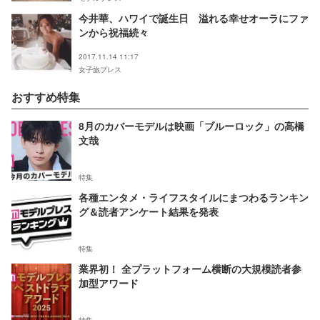
今井華、ハワイで誕生日 溢れる幸せオーラにファ
ンから祝福続々
2017.11.14 11:17
女子旅プレス
おすすめ特集
8月のカバーモデルは映画「ブルーロック」の高橋
文哉
特集
各種エンタメ・ライフスタイルにまつわるランキン
グ＆読者アンケート結果を発表
特集
業界初！ 全プラットフォーム横断の大規模読者参
加型アワード