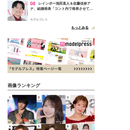
08
レインボー池田直人＆佐藤佳奈ア
ナ、結婚発表「コント内で発表させてい
ただきました」読売テレビ退社は生活拠
点変更のため
モデルプレス
もっとみる
画像ランキング
1
2
3
4
5
6