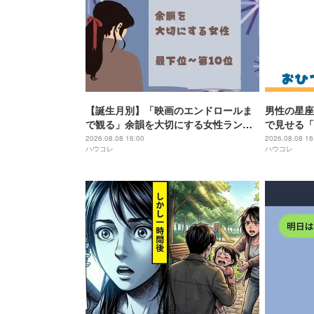
【誕生月別】「映画のエンドロールま
男性の星座
で観る」余韻を大切にする女性ランキ
で見せる「
ング＜最下位～第１０位＞
座〜おとめ
2026.08.08 16:00
2026.08.08 16
ハウコレ
ハウコレ