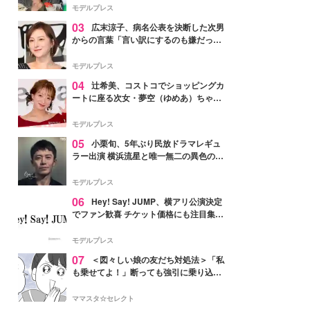
「かっこいい」と反響
モデルプレス
03
広末涼子、病名公表を決断した次男
からの言葉「言い訳にするのも嫌だっ
た」「言うべきか迷った」
モデルプレス
04
辻希美、コストコでショッピングカ
ートに座る次女・夢空（ゆめあ）ちゃん
の姿公開「乗りこなしてる感じが可愛す
ぎ」「成長を感じる」の声
モデルプレス
05
小栗旬、5年ぶり民放ドラマレギュ
ラー出演 横浜流星と唯一無二の異色のバ
ディで初共演【LOST10】
モデルプレス
06
Hey! Say! JUMP、横アリ公演決定
でファン歓喜 チケット価格にも注目集ま
る「激アツ」「平成に戻ったみたい」
モデルプレス
07
＜図々しい娘の友だち対処法＞「私
も乗せてよ！」断っても強引に乗り込ん
でくる友だち【第1話まんが】
ママスタ☆セレクト