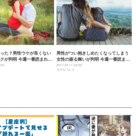
った？男性ウケが良くない
男性がつい抱きしめたくなってしまう
クが判明 今週一番読まれた
女性の振る舞いが判明 今週一番読まれ
は？【コラム編TOP5】
たニュースとは？【コラム編TOP5】
:00
2017.03.11 22:00
モデルプレス