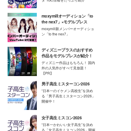
moxymillオーディション「to
the nex7」×モデルプレス
moxymill新メンバーオーディショ
ン「to the nex7」
ディズニープラスのおすすめ
作品をモデルプレスが紹介！
ディズニー作品はもちろん！ 国内
外の人気作がすべて見放題！
【PR】
男子高生ミスターコン2026
“日本一のイケメン高校生”を決め
る「男子高生ミスターコン2026」
開催中！
女子高生ミスコン2026
“日本一かわいい女子高生”を決め
る「女子高生ミスコン2026」開催