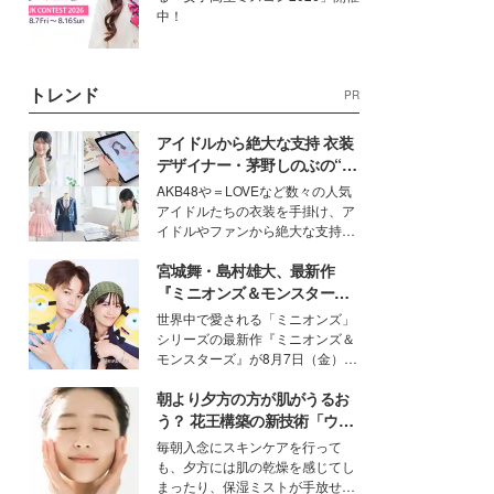
中！
トレンド
PR
アイドルから絶大な支持 衣装
デザイナー・茅野しのぶの“可
愛い”を作る美学＜「シチズン
AKB48や＝LOVEなど数々の人気
クロスシー」インタビュー＞
アイドルたちの衣装を手掛け、ア
イドルやファンから絶大な支持を
得る、株式会社オサレカンパニー
宮城舞・島村雄大、最新作
取締役兼クリエイティブディレク
ター・茅野しのぶ。一人ひとりの
『ミニオンズ＆モンスター
個性に寄り添い、魅力を引き出す
ズ』の魅力熱弁 ハチャメチャ
世界中で愛される「ミニオンズ」
衣装作りは、多くの女性たちに勇
だけじゃない“友情と絆”に感
シリーズの最新作『ミニオンズ＆
気と自信を与え続けている。
動
モンスターズ』が8月7日（金）に
公開。モデルプレスでは、“大のミ
朝より夕方の方が肌がうるお
ニオン好き”という共通点を持つモ
デルの宮城舞と島村雄大の特別対
う？ 花王構築の新技術「ウォ
談をお届け！それぞれの視点か
ーターキャプチャリングスキ
毎朝入念にスキンケアを行って
ら、今作ならではの魅力や予想外
ン（捕水肌）」がスキンケア
も、夕方には肌の乾燥を感じてし
の感動をもたらす奥深いストーリ
の常識を変える予感
まったり、保湿ミストが手放せな