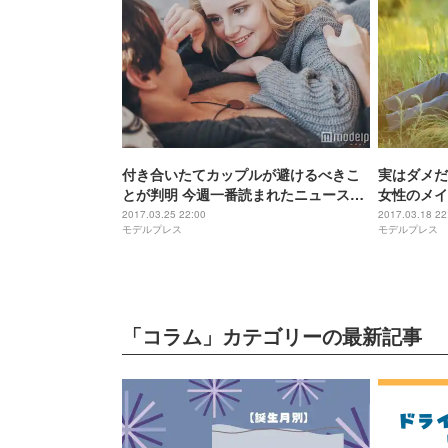
付き合いたてカップルが避けるべきこ
実はダメだ
とが判明 今週一番読まれたニュースと
女性のメイ
は？【コラム編TOP5】
ニュースと
2017.03.25 22:00
2017.03.18 22
モデルプレス
モデルプレス
「コラム」カテゴリーの最新記事