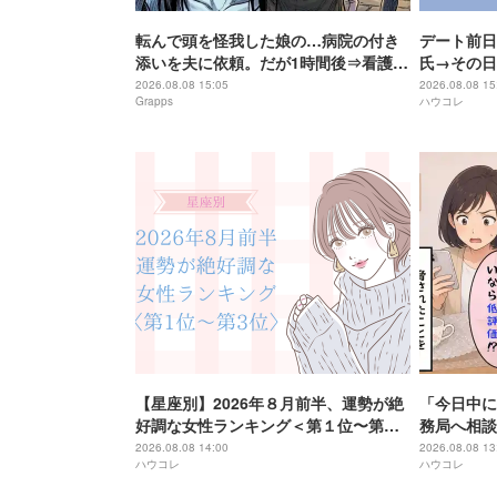
転んで頭を怪我した娘の…病院の付き
デート前日
添いを夫に依頼。だが1時間後⇒看護師
氏→その日
「お父様が…」1本の電話で頭が真っ白
2026.08.08 15:05
2026.08.08 15
Grapps
ハウコレ
になった話
【星座別】2026年８月前半、運勢が絶
「今日中に
好調な女性ランキング＜第１位〜第３
務局へ相談
位＞
罪
2026.08.08 14:00
2026.08.08 13
ハウコレ
ハウコレ