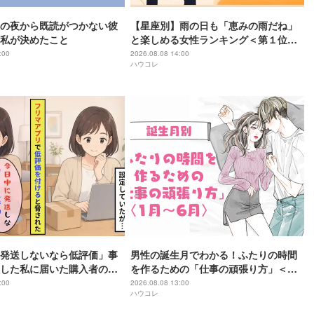
の夜から既読がつかない彼
【星座別】雨の日も「恵みの雨だね」
私が決めたこと
と楽しめる女性ランキング＜第１位～
第３位＞
:00
2026.08.08 14:00
ハウコレ
発送しないなら低評価」事
男性の誕生月でわかる！ふたりの時間
した私に届いた購入者の謝
を作るための「仕事の頑張り方」＜１
月〜６月＞
:00
2026.08.08 13:00
ハウコレ