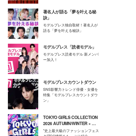
著名人が語る「夢を叶える秘
訣」
モデルプレス独自取材！著名人が
語る「夢を叶える秘訣」
モデルプレス「読者モデル」
モデルプレス読者モデル 新メンバ
ー加入！
モデルプレスカウントダウン
SNS影響力トレンド俳優・女優を
特集「モデルプレスカウントダウ
ン」
TOKYO GIRLS COLLECTION
2026 AUTUMN/WINTER × モ
デルプレス
"史上最大級のファッションフェス
タ"TGC情報をたっぷり紹介