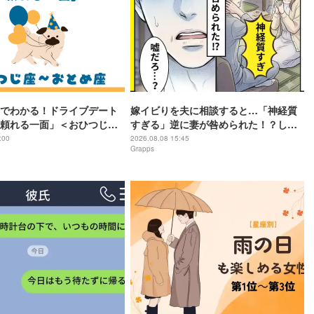
でわかる！ドライブデート
嫁イビりを夫に相談すると…「神経質
頼れる一面」＜おひつじ
すぎる」逆に妻が咎められた！？しか
座＞
し後日⇒「嘘だろ…？」夫が後悔した
:00
2026.08.08 15:45
Grapps
話