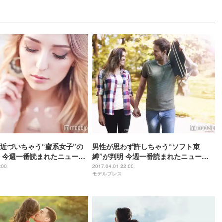
近づいちゃう“蜜系女子”の
男性が思わず許しちゃう“ソフト束
 今週一番読まれたニュース
縛”が判明 今週一番読まれたニュース
ラム編TOP5】
とは？【コラム編TOP5】
:00
2017.04.01 22:00
モデルプレス