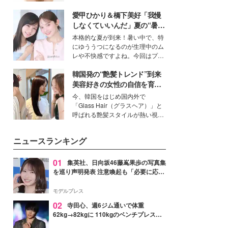
ーについて熱く語り合ってもらっ
いという読者も多いのでは？そん
た。
愛甲ひかり＆橋下美好「我慢
な美容の常識を大きく変える可能
性を秘めた、革新的な「Water
しなくていいんだ」夏の“暑さ
Capturing Skin（ウォーターキャ
対策”の新しい選択肢とは？
本格的な夏が到来！暑い中で、特
プチャリングスキン：捕水肌）」
にゆううつになるのが生理中のム
技術を、花王が構築した。
レや不快感ですよね。今回はプラ
イベートでも仲良しで旅行好きな
韓国発の“艶髪トレンド”到来
モデル・愛甲ひかりさんと橋下美
好さんを迎えて本音で女子会トー
美容好きの女性の自信を育む
ク。猛暑のお出かけを快適に過ご
「ヘアケア事情」って？
今、韓国をはじめ国内外で
すヒントや、2人が感動した夏の
「Glass Hair（グラスヘア）」と
生理の新常識にも迫りました。
呼ばれる艶髪スタイルが熱い視線
を集めています。メイクやファッ
ションの完成度を高めるベースと
ニュースランキング
して、“髪そのものの美しさ”に改
めて注目する人が増えている様
子。今回は、そんな憧れの艶やか
01
集英社、日向坂46藤嶌果歩の写真集
な髪を日常で叶える、美容好きの
を巡り声明発表 注意喚起も「必要に応じ
女性たちのヘアケア事情を紹介し
て法的措置を含む対応を検討」
ます。
モデルプレス
02
寺田心、週6ジム通いで体重
62kg→82kgに 110kgのベンチプレス持
ち上げる姿披露「胸板の厚みすごい」