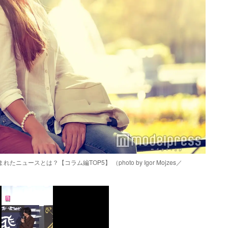
ースとは？【コラム編TOP5】 （photo by Igor Mojzes／