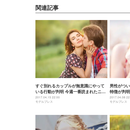
関連記事
すぐ別れるカップルが無意識にやって
男性がつい
いる行動が判明 今週一番読まれたニュ
特徴が判明
ースとは？【コラム編TOP5】
とは？【コ
2017.04.15 22:00
2017.04.08 22
モデルプレス
モデルプレス