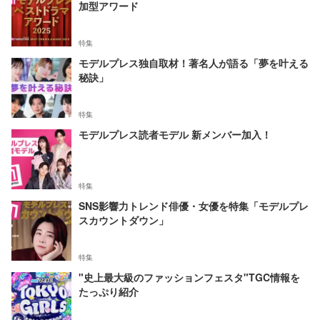
加型アワード
特集
モデルプレス独自取材！著名人が語る「夢を叶える
秘訣」
特集
モデルプレス読者モデル 新メンバー加入！
特集
SNS影響力トレンド俳優・女優を特集「モデルプレ
スカウントダウン」
特集
"史上最大級のファッションフェスタ"TGC情報を
たっぷり紹介