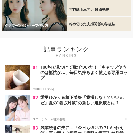
元TBS山本アナ 離婚発表
冷め切った夫婦関係の修復法
グラマーツインハーフ作り方
記事ランキング
RANKING
01
100均で見つけて飛びついた！「キャップ使う
のは抵抗が…」毎日気持ちよく使える専用コッ
プ
michill (ミチル)
02
愛甲ひかり＆橋下美好「我慢しなくていいん
だ」夏の“暑さ対策”の新しい選択肢とは？
ユニ・チャーム株式会社
PR
03
残業続きの夫に…「今日も遅いの？いいねえ
笑」喜ぶ妻！？翌日⇒【衝撃の事実】が発覚