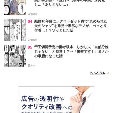
し…「ありえない…」
Grapps
04
結婚10年目に…クローゼット奥で“丸められた
夫のシャツ”を発見⇒卑劣なモノが、べっとり
付着…！？ゾッとした話
Grapps
05
帝王切開予定の妻が破水…しかし夫「自然分娩
じゃない」と監禁！？⇒「警察です！」まさか
の事態になった話
愛カツ
もっとみる