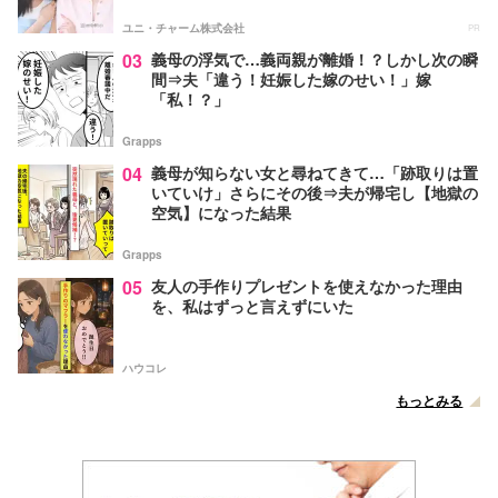
ユニ・チャーム株式会社
PR
03
義母の浮気で…義両親が離婚！？しかし次の瞬
間⇒夫「違う！妊娠した嫁のせい！」嫁
「私！？」
Grapps
04
義母が知らない女と尋ねてきて…「跡取りは置
いていけ」さらにその後⇒夫が帰宅し【地獄の
空気】になった結果
Grapps
05
友人の手作りプレゼントを使えなかった理由
を、私はずっと言えずにいた
ハウコレ
もっとみる