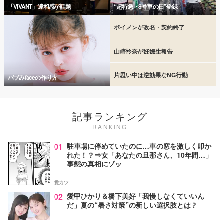
「VIVANT」違和感が話題
“超特急・8号車の日”登録
ボイメンが改名・契約終了
山崎怜奈が妊娠生報告
片思い中は逆効果なNG行動
バブみfaceの作り方
記事ランキング
RANKING
01
駐車場に停めていたのに…車の窓を激しく叩か
れた！？⇒女「あなたの旦那さん、10年間…」
事態の真相にゾッ
愛カツ
02
愛甲ひかり＆橋下美好「我慢しなくていいん
だ」夏の“暑さ対策”の新しい選択肢とは？