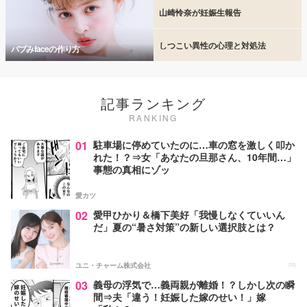
山崎怜奈が妊娠生報告
しつこい異性の心理と対処法
バブみfaceの作り方
記事ランキング
RANKING
01
駐車場に停めていたのに…車の窓を激しく叩か
れた！？⇒女「あなたの旦那さん、10年間…」
事態の真相にゾッ
愛カツ
02
愛甲ひかり＆橋下美好「我慢しなくていいん
だ」夏の“暑さ対策”の新しい選択肢とは？
ユニ・チャーム株式会社
PR
03
義母の浮気で…義両親が離婚！？しかし次の瞬
間⇒夫「違う！妊娠した嫁のせい！」嫁