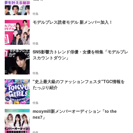
特集
モデルプレス読者モデル 新メンバー加入！
特集
SNS影響力トレンド俳優・女優を特集「モデルプレ
スカウントダウン」
特集
"史上最大級のファッションフェスタ"TGC情報を
たっぷり紹介
特集
moxymill新メンバーオーディション「to the
nex7」
特集