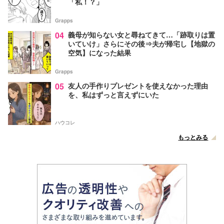
「私！？」
Grapps
04
義母が知らない女と尋ねてきて…「跡取りは置
いていけ」さらにその後⇒夫が帰宅し【地獄の
空気】になった結果
Grapps
05
友人の手作りプレゼントを使えなかった理由
を、私はずっと言えずにいた
ハウコレ
もっとみる