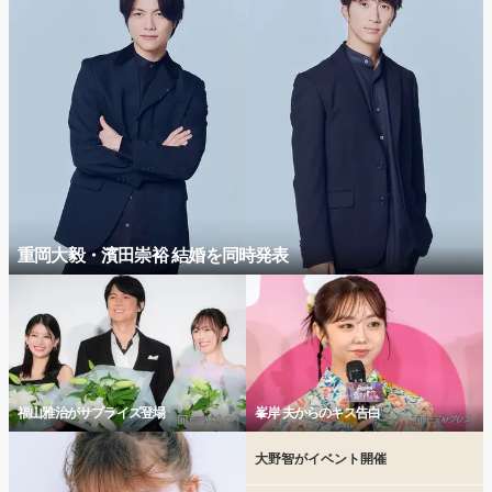
重岡大毅・濱田崇裕 結婚を同時発表
福山雅治がサプライズ登場
峯岸 夫からのキス告白
大野智がイベント開催