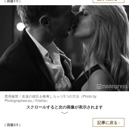
( 画像1/3 )
悪用厳禁！友達の彼氏を略奪しちゃう5つの方法（Photo by
Photographee.eu／Fotolia）
スクロールすると次の画像が表示されます
記事に戻る
( 画像2/3 )