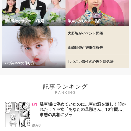
福山雅治がサプライズ登場
峯岸 夫からのキス告白
大野智がイベント開催
山崎怜奈が妊娠生報告
しつこい異性の心理と対処法
バブみfaceの作り方
記事ランキング
RANKING
01
駐車場に停めていたのに…車の窓を激しく叩か
れた！？⇒女「あなたの旦那さん、10年間…」
事態の真相にゾッ
愛カツ