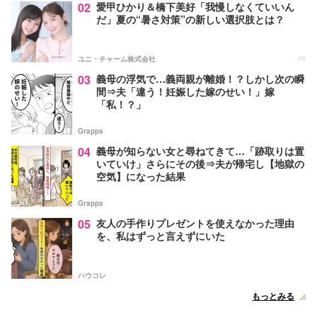
02
愛甲ひかり＆橋下美好「我慢しなくていいん
だ」夏の“暑さ対策”の新しい選択肢とは？
ユニ・チャーム株式会社
PR
03
義母の浮気で…義両親が離婚！？しかし次の瞬
間⇒夫「違う！妊娠した嫁のせい！」嫁
「私！？」
Grapps
04
義母が知らない女と尋ねてきて…「跡取りは置
いていけ」さらにその後⇒夫が帰宅し【地獄の
空気】になった結果
Grapps
05
友人の手作りプレゼントを使えなかった理由
を、私はずっと言えずにいた
ハウコレ
もっとみる