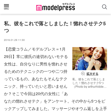
私、彼をこれで落としました！惚れさせテク5
つ
2016.01.29 11:30
【恋愛コラム／モデルプレス＝1月
29日】常に彼氏の途切れないモテる
女性は、自分なりに男性を惚れさせ
るためのテクニックの一つや二つ持
拡大する
っているもの。あなたもそんなテク
私、彼をこれで落としま
した！惚れさせテク5つ
ニック、持っていたいと思いません
（Photo by arthurhidden
／Fotolia）
か？そこで今回は20代の女性に「あ
なたの惚れさせテク」をアンケート。その中から5つをピ
ックアップしてみました。マッサージやオウム返しを上手