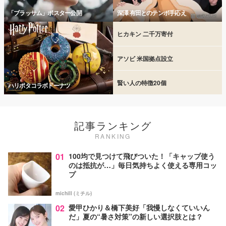
「ブラッサム」ポスター公開
深澤 有田とのテンポ手応え
ヒカキン 二千万寄付
アソビ 米国拠点設立
賢い人の特徴20個
ハリポタコラボドーナツ
記事ランキング
RANKING
01
100均で見つけて飛びついた！「キャップ使う
のは抵抗が…」毎日気持ちよく使える専用コッ
プ
michill (ミチル)
02
愛甲ひかり＆橋下美好「我慢しなくていいん
だ」夏の“暑さ対策”の新しい選択肢とは？