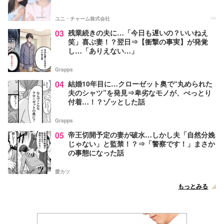
ユニ・チャーム株式会社
PR
03
残業続きの夫に…「今日も遅いの？いいねえ
笑」喜ぶ妻！？翌日⇒【衝撃の事実】が発覚
し…「ありえない…」
Grapps
04
結婚10年目に…クローゼット奥で“丸められた
夫のシャツ”を発見⇒卑劣なモノが、べっとり
付着…！？ゾッとした話
Grapps
05
帝王切開予定の妻が破水…しかし夫「自然分娩
じゃない」と監禁！？⇒「警察です！」まさか
の事態になった話
愛カツ
もっとみる