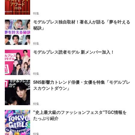
特集
モデルプレス独自取材！著名人が語る「夢を叶える
秘訣」
特集
モデルプレス読者モデル 新メンバー加入！
特集
SNS影響力トレンド俳優・女優を特集「モデルプレ
スカウントダウン」
特集
"史上最大級のファッションフェスタ"TGC情報を
たっぷり紹介
特集