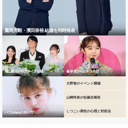
重岡大毅・濱田崇裕 結婚を同時発表
福山雅治がサプライズ登場
峯岸 夫からのキス告白
大野智がイベント開催
山崎怜奈が妊娠生報告
しつこい異性の心理と対処法
バブみfaceの作り方