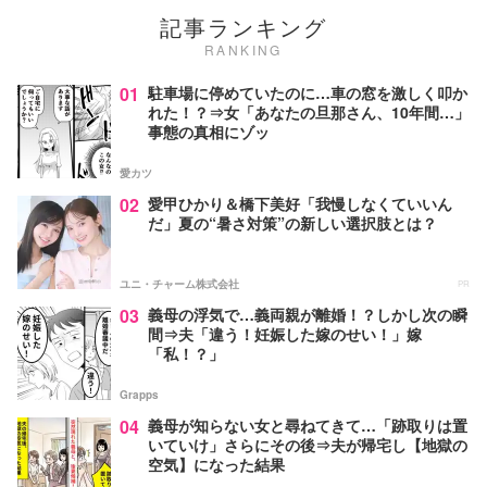
記事ランキング
RANKING
01
駐車場に停めていたのに…車の窓を激しく叩か
れた！？⇒女「あなたの旦那さん、10年間…」
事態の真相にゾッ
愛カツ
02
愛甲ひかり＆橋下美好「我慢しなくていいん
だ」夏の“暑さ対策”の新しい選択肢とは？
ユニ・チャーム株式会社
PR
03
義母の浮気で…義両親が離婚！？しかし次の瞬
間⇒夫「違う！妊娠した嫁のせい！」嫁
「私！？」
Grapps
04
義母が知らない女と尋ねてきて…「跡取りは置
いていけ」さらにその後⇒夫が帰宅し【地獄の
空気】になった結果