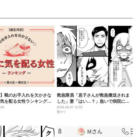
】靴のお手入れを欠かさな
救急隊員「息子さんが救急搬送されま
気を配る女性ランキング＜
した」妻「はい…？」急いで病院に駆
６位＞
けつけると⇒夫「その…」
:00
2026.08.07 12:35
愛カツ