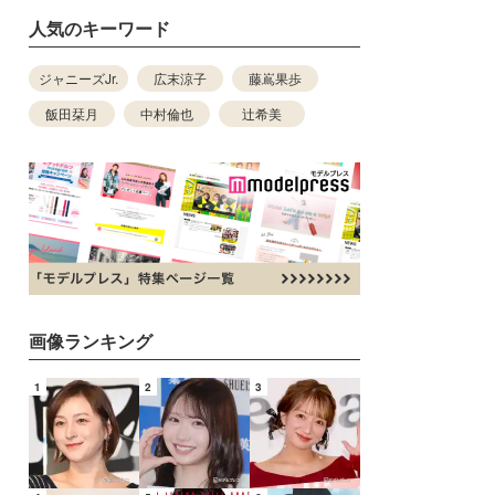
人気のキーワード
ジャニーズJr.
広末涼子
藤嶌果歩
飯田栞月
中村倫也
辻希美
画像ランキング
1
2
3