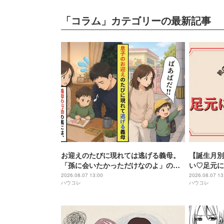
「コラム」カテゴリーの最新記事
お迎えのたびに現れては逃げる義母。
【誕生月別
「孫に会いたかっただけなのよ」の裏
い♡足元に
に夫の隠しごとがあった
第４位〜第
2026.08.07 13:00
2026.08.07 13
ハウコレ
ハウコレ