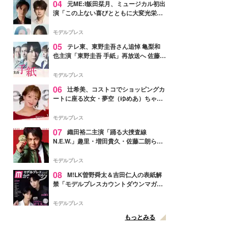
04
元ME:I飯田栞月、ミュージカル初出
演「この上ない喜びとともに大変光栄」
4年ぶり上演「ファントム」城田優らキ
ャスト発表
モデルプレス
05
テレ東、東野圭吾さん追悼 亀梨和
也主演「東野圭吾 手紙」再放送へ 佐藤隆
太・本田翼・中村倫也ら出演
モデルプレス
06
辻希美、コストコでショッピングカ
ートに座る次女・夢空（ゆめあ）ちゃん
の姿公開「乗りこなしてる感じが可愛す
ぎ」「成長を感じる」の声
モデルプレス
07
織田裕二主演「踊る大捜査線
N.E.W.」趣里・増田貴久・佐藤二朗ら新
メンバー紹介映像解禁 各キャラクター象
徴する“謎のキーワード”も
モデルプレス
08
M!LK曽野舜太＆吉田仁人の表紙解
禁「モデルプレスカウントダウンマガジ
ン」巻頭に登場
モデルプレス
もっとみる