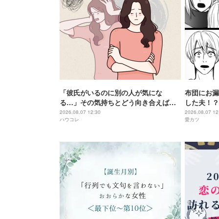
「彼氏がいるのに別の人が気にな
布団にお漏
る…」その気持ちとどう向き合えばい
した夫！？
いのか
で”放った
2026.08.07 12:30
2026.08.07 12
ハウコレ
愛カツ