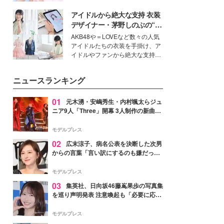
ーについて熱く語り合ってもらっ
イベートでも仲良しで旅行好きな
た。
アイドルから絶大な支持 衣装
モデル・愛甲ひかりさんと橋下美
好さんを迎えて本音で女子会トー
デザイナー・茅野しのぶの“可
ク。猛暑のお出かけを快適に過ご
愛い”を作る美学＜「シチズン
AKB48や＝LOVEなど数々の人気
すヒントや、2人が感動した夏の
クロスシー」インタビュー＞
アイドルたちの衣装を手掛け、ア
生理の新常識にも迫りました。
イドルやファンから絶大な支持を
得る、株式会社オサレカンパニー
取締役兼クリエイティブディレク
ニュースランキング
ター・茅野しのぶ。一人ひとりの
個性に寄り添い、魅力を引き出す
衣装作りは、多くの女性たちに勇
01
元木湧・安嶋秀生・内村颯太らジュ
気と自信を与え続けている。
ニア9人「Three」開幕 3人制作の新曲＆
手描きセットに込めた想い「もっと前に
進んで夢を掴みたい」【ゲネプロレポ】
モデルプレス
02
広末涼子、病名公表を決断した次男
からの言葉「言い訳にするのも嫌だっ
た」「言うべきか迷った」
モデルプレス
03
集英社、日向坂46藤嶌果歩の写真集
を巡り声明発表 注意喚起も「必要に応じ
て法的措置を含む対応を検討」
モデルプレス