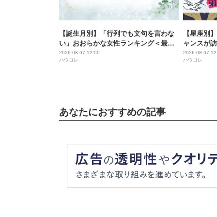
【誕生月別】「行列でも文句を言わな
【星座別】
い」おおらかな女性ランキング＜最下
ャンスが訪
位～第１０位＞
位〜第６位
2026.08.07 12:00
2026.08.07 12
ハウコレ
ハウコレ
あなたにおすすめの記事