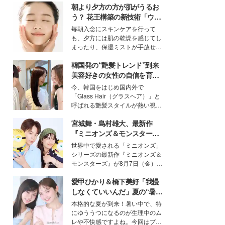
朝より夕方の方が肌がうるお
う？ 花王構築の新技術「ウォ
ーターキャプチャリングスキ
毎朝入念にスキンケアを行って
ン（捕水肌）」がスキンケア
も、夕方には肌の乾燥を感じてし
の常識を変える予感
まったり、保湿ミストが手放せな
いという読者も多いのでは？そん
韓国発の“艶髪トレンド”到来
な美容の常識を大きく変える可能
性を秘めた、革新的な「Water
美容好きの女性の自信を育む
Capturing Skin（ウォーターキャ
「ヘアケア事情」って？
今、韓国をはじめ国内外で
プチャリングスキン：捕水肌）」
「Glass Hair（グラスヘア）」と
技術を、花王が構築した。
呼ばれる艶髪スタイルが熱い視線
を集めています。メイクやファッ
宮城舞・島村雄大、最新作
ションの完成度を高めるベースと
して、“髪そのものの美しさ”に改
『ミニオンズ＆モンスター
めて注目する人が増えている様
ズ』の魅力熱弁 ハチャメチャ
世界中で愛される「ミニオンズ」
子。今回は、そんな憧れの艶やか
だけじゃない“友情と絆”に感
シリーズの最新作『ミニオンズ＆
な髪を日常で叶える、美容好きの
動
モンスターズ』が8月7日（金）に
女性たちのヘアケア事情を紹介し
公開。モデルプレスでは、“大のミ
ます。
愛甲ひかり＆橋下美好「我慢
ニオン好き”という共通点を持つモ
デルの宮城舞と島村雄大の特別対
しなくていいんだ」夏の“暑さ
談をお届け！それぞれの視点か
対策”の新しい選択肢とは？
本格的な夏が到来！暑い中で、特
ら、今作ならではの魅力や予想外
にゆううつになるのが生理中のム
の感動をもたらす奥深いストーリ
レや不快感ですよね。今回はプラ