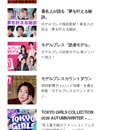
著名人が語る「夢を叶える秘
訣」
モデルプレス独自取材！著名人が
語る「夢を叶える秘訣」
モデルプレス「読者モデル」
モデルプレス読者モデル 新メンバ
ー加入！
モデルプレスカウントダウン
SNS影響力トレンド俳優・女優を
特集「モデルプレスカウントダウ
ン」
TOKYO GIRLS COLLECTION
2026 AUTUMN/WINTER × モ
デルプレス
"史上最大級のファッションフェス
タ"TGC情報をたっぷり紹介