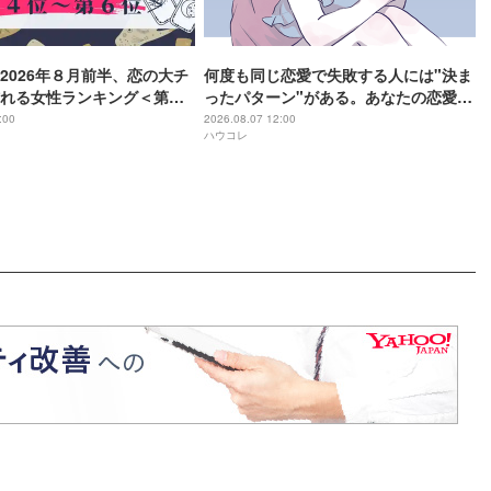
2026年８月前半、恋の大チ
何度も同じ恋愛で失敗する人には"決ま
れる女性ランキング＜第４
ったパターン"がある。あなたの恋愛タ
＞
イプ診断
:00
2026.08.07 12:00
ハウコレ