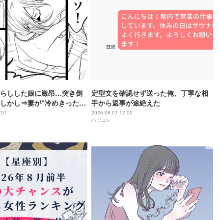
らしした娘に激昂…突き倒
定型文を確認せず送った俺、丁寧な相
しかし⇒妻が“冷めきった目
手から返事が途絶えた
一言に、夫「は…？」
:01
2026.08.07 12:00
ハウコレ