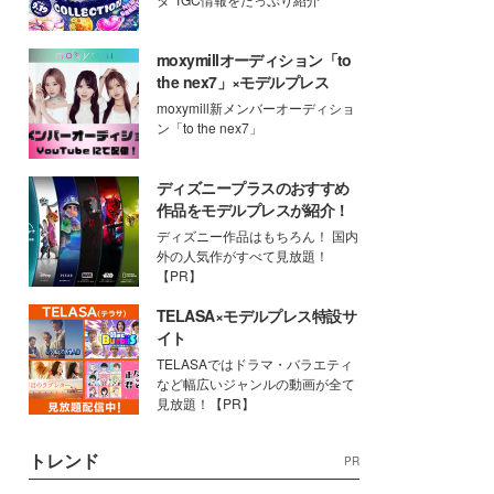
moxymillオーディション「to
the nex7」×モデルプレス
moxymill新メンバーオーディショ
ン「to the nex7」
ディズニープラスのおすすめ
作品をモデルプレスが紹介！
ディズニー作品はもちろん！ 国内
外の人気作がすべて見放題！
【PR】
TELASA×モデルプレス特設サ
イト
TELASAではドラマ・バラエティ
など幅広いジャンルの動画が全て
見放題！【PR】
トレンド
PR