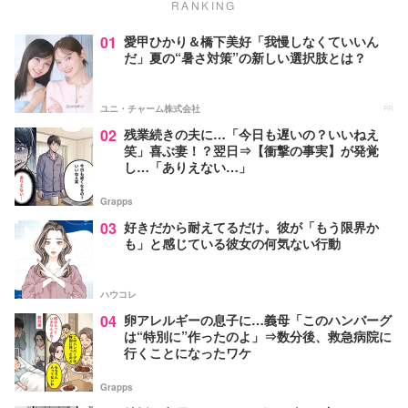
RANKING
01
愛甲ひかり＆橋下美好「我慢しなくていいん
だ」夏の“暑さ対策”の新しい選択肢とは？
ユニ・チャーム株式会社
PR
02
残業続きの夫に…「今日も遅いの？いいねえ
笑」喜ぶ妻！？翌日⇒【衝撃の事実】が発覚
し…「ありえない…」
Grapps
03
好きだから耐えてるだけ。彼が「もう限界か
も」と感じている彼女の何気ない行動
ハウコレ
04
卵アレルギーの息子に…義母「このハンバーグ
は“特別に”作ったのよ」⇒数分後、救急病院に
行くことになったワケ
Grapps