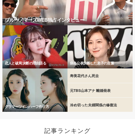
ブルーノマーズWEB独占インタビュー
恋人と破局 決断の理由語る
病名公表決断した息子の言葉
寿美花代さん死去
元TBS山本アナ 離婚発表
冷め切った夫婦関係の修復法
グラマーツインハーフ作り方
記事ランキング