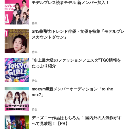
モデルプレス読者モデル 新メンバー加入！
特集
SNS影響力トレンド俳優・女優を特集「モデルプレ
スカウントダウン」
特集
"史上最大級のファッションフェスタ"TGC情報を
たっぷり紹介
特集
moxymill新メンバーオーディション「to the
nex7」
特集
ディズニー作品はもちろん！ 国内外の人気作がす
べて見放題！【PR】