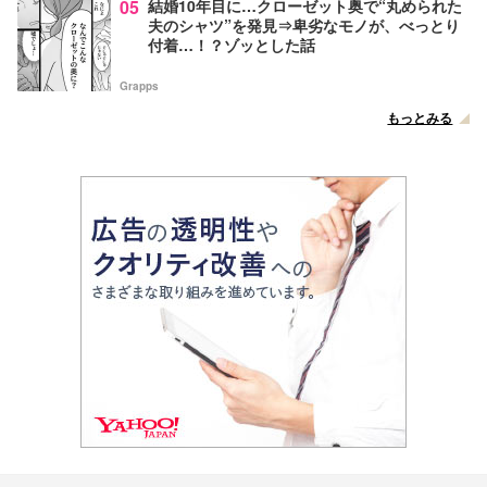
05
結婚10年目に…クローゼット奥で“丸められた
夫のシャツ”を発見⇒卑劣なモノが、べっとり
付着…！？ゾッとした話
Grapps
もっとみる