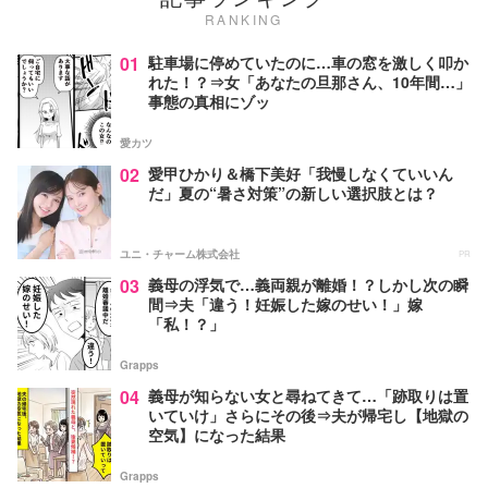
RANKING
01
駐車場に停めていたのに…車の窓を激しく叩か
れた！？⇒女「あなたの旦那さん、10年間…」
事態の真相にゾッ
愛カツ
02
愛甲ひかり＆橋下美好「我慢しなくていいん
だ」夏の“暑さ対策”の新しい選択肢とは？
ユニ・チャーム株式会社
PR
03
義母の浮気で…義両親が離婚！？しかし次の瞬
間⇒夫「違う！妊娠した嫁のせい！」嫁
「私！？」
Grapps
04
義母が知らない女と尋ねてきて…「跡取りは置
いていけ」さらにその後⇒夫が帰宅し【地獄の
空気】になった結果
Grapps