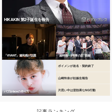
HIKAKIN 第2子誕生を報告
「VIVANT」違和感が話題
“超特急・8号車の日”登録
ボイメンが改名・契約終了
山崎怜奈が妊娠生報告
片思い中は逆効果なNG行動
バブみfaceの作り方
記事ランキング