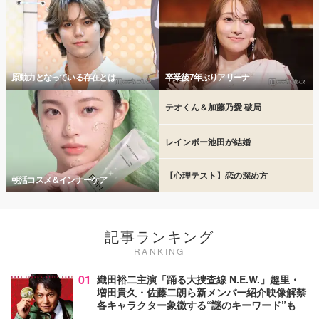
原動力となっている存在とは
卒業後7年ぶりアリーナ
テオくん＆加藤乃愛 破局
レインボー池田が結婚
【心理テスト】恋の深め方
朝活コスメ＆インナーケア
記事ランキング
RANKING
01
織田裕二主演「踊る大捜査線 N.E.W.」趣里・
増田貴久・佐藤二朗ら新メンバー紹介映像解禁
各キャラクター象徴する“謎のキーワード”も