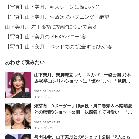
【写真】山下美月、キスシーンに熱いハグ
【写真】山下美月、生放送でハプニング「絶望」
山下美月、“左手薬指に指輪”について言及
【写真】山下美月の“SEXYバニー”姿
【写真】山下美月、ベッドでの“完全すっぴん”姿
あわせて読みたい
山下美月、美脚際立つミニスカバニー姿公開 乃木
坂46卒コンリハショットに「懐かしい」「見惚れ
た」と反響
2025.05.12 16:50
モデルプレス
畑芽育「9ボーダー」姉妹役・川口春奈＆木南晴夏
との密着3ショット公開「妹感強くて可愛い」「今
も交流あるの尊い」の声
2025.05.07 17:37
モデルプレス
与田祐希、山下美月との2ショット公開「2人とも