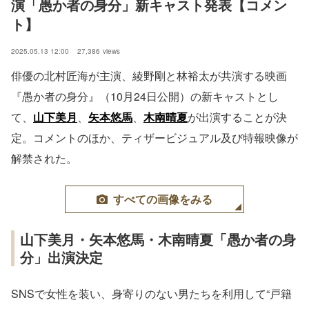
演「愚か者の身分」新キャスト発表【コメン
ト】
2025.05.13 12:00
27,386
views
俳優の北村匠海が主演、綾野剛と林裕太が共演する映画
『愚か者の身分』（10月24日公開）の新キャストとし
て、
山下美月
、
矢本悠馬
、
木南晴夏
が出演することが決
定。コメントのほか、ティザービジュアル及び特報映像が
解禁された。
すべての画像をみる
山下美月・矢本悠馬・木南晴夏「愚か者の身
分」出演決定
SNSで女性を装い、身寄りのない男たちを利用して“戸籍