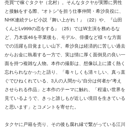
売買”で稼ぐタクヤ（北村）。そんなタクヤが実際に男性
と接触をする際、“オトシ”を担う仕事仲間・希沙良役に、
NHK連続テレビ小説『舞い上がれ！』（22）や、『山田
くんとLv999の恋をする』（25）ではW主演を務めるな
ど、乃木坂46を卒業後も、モデル、俳優など様々な方面
での活躍も目覚ましい山下。希沙良は経済的に苦しい過去
からお金に執着する一方で、実は情に厚く面倒見の良い一
面を持つ複雑な人物。本作の撮影は、想像以上に濃く熱く
忘れられなかったと語り、「毒々しくも清々しい、真っ直
ぐでひねくれている、3人の人間から“自分は何者か”考え
させられる作品」と本作のテーマに触れ、「程遠い世界を
見ているようで、きっと誰しもが近しい境目を生きている
と思います」とコメントを寄せた。
タクヤに戸籍を売り、その後も腐れ縁で繋がっている江川