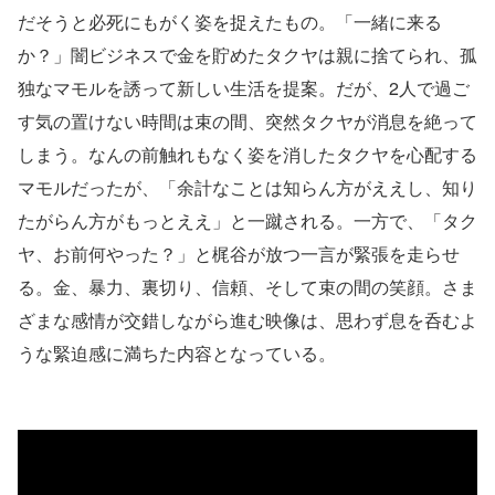
だそうと必死にもがく姿を捉えたもの。「一緒に来る
か？」闇ビジネスで金を貯めたタクヤは親に捨てられ、孤
独なマモルを誘って新しい生活を提案。だが、2人で過ご
す気の置けない時間は束の間、突然タクヤが消息を絶って
しまう。なんの前触れもなく姿を消したタクヤを心配する
マモルだったが、「余計なことは知らん方がええし、知り
たがらん方がもっとええ」と一蹴される。一方で、「タク
ヤ、お前何やった？」と梶谷が放つ一言が緊張を走らせ
る。金、暴力、裏切り、信頼、そして束の間の笑顔。さま
ざまな感情が交錯しながら進む映像は、思わず息を呑むよ
うな緊迫感に満ちた内容となっている。