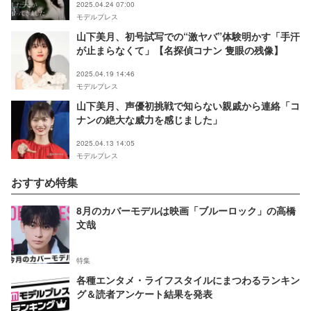
2025.04.24 07:00
モデルプレス
山下美月、初号試写での“激ヤバ”体験明かす「手汗
が止まらなくて」【名探偵コナン 隻眼の残像】
2025.04.19 14:46
モデルプレス
山下美月、声優初挑戦で知らない親戚から連絡「コ
ナンの絶大な威力を感じました」
2025.04.13 14:05
モデルプレス
おすすめ特集
8月のカバーモデルは映画「ブルーロック」の高橋
文哉
特集
各種エンタメ・ライフスタイルにまつわるランキン
グ＆読者アンケート結果を発表