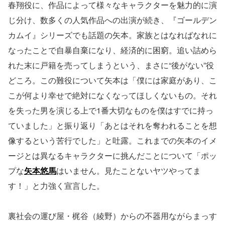
春翔役に、作品によって様々なキャラクターを魅力的に演
じ分け、数多くの人気作品への出演が続き、『ゴールデン
カムイ』シリーズでも話題の矢本。家族とはなればなれに
なったことで自暴自棄になり、経済的に困窮。追い詰めら
れた末に戸籍を売ってしまうという、まさに“後がない”役
どころ。この難役について矢本は「僕には家庭があり、こ
こが何より幸せで絶対になくなってほしくないもの。それ
を失った男を演じる上で1番大切なものを僕はすでに持っ
ていました」と振り返り「あとはそれを奪われることを想
像するという苦行でした」と吐露。これまでの矢本のイメ
ージとは異なるキャラクターに挑んだことについて「ポッ
プな
矢本悠馬
はいません。見たことないヤツやってま
す！」と力強く宣言した。
裏社会の運び屋・梶谷（綾野）からの不器用ながらまっす