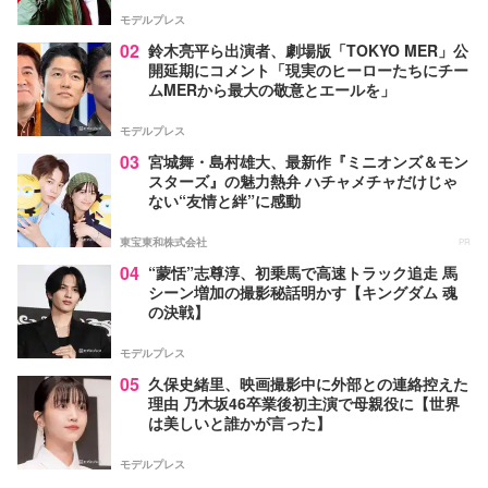
モデルプレス
02
鈴木亮平ら出演者、劇場版「TOKYO MER」公
開延期にコメント「現実のヒーローたちにチー
ムMERから最大の敬意とエールを」
モデルプレス
03
宮城舞・島村雄大、最新作『ミニオンズ＆モン
スターズ』の魅力熱弁 ハチャメチャだけじゃ
ない“友情と絆”に感動
東宝東和株式会社
PR
04
“蒙恬”志尊淳、初乗馬で高速トラック追走 馬
シーン増加の撮影秘話明かす【キングダム 魂
の決戦】
モデルプレス
05
久保史緒里、映画撮影中に外部との連絡控えた
理由 乃木坂46卒業後初主演で母親役に【世界
は美しいと誰かが言った】
モデルプレス