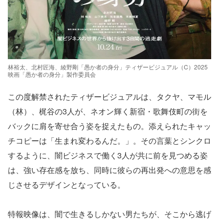
林裕太、北村匠海、綾野剛「愚か者の身分」ティザービジュアル（C）2025
映画「愚か者の身分」製作委員会
この度解禁されたティザービジュアルは、タクヤ、マモル
（林）、梶谷の3人が、ネオン輝く新宿・歌舞伎町の街を
バックに肩を寄せ合う姿を捉えたもの。添えられたキャッ
チコピーは「生まれ変わるんだ。」。その言葉とシンクロ
するように、闇ビジネスで働く3人が共に前を見つめる姿
は、強い存在感を放ち、同時に彼らの再出発への意思を感
じさせるデザインとなっている。
特報映像は、闇で生きるしかない男たちが、そこから逃げ