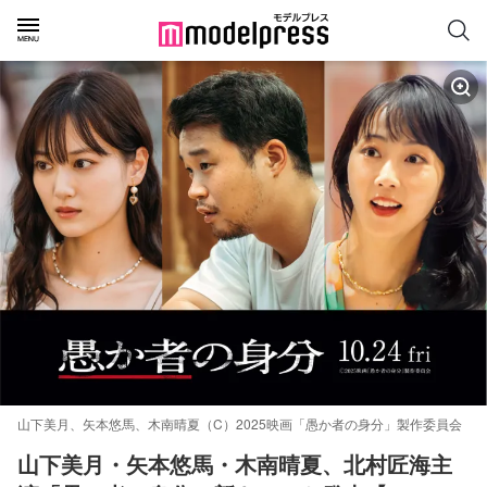
山下美月、矢本悠馬、木南晴夏（C）2025映画「愚か者の身分」製作委員会
山下美月・矢本悠馬・木南晴夏、北村匠海主