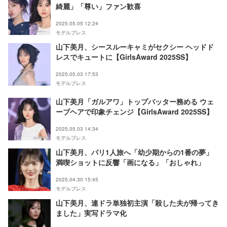
綺麗」「尊い」ファン歓喜
2025.05.05 12:24
モデルプレス
山下美月、シースルーキャミがセクシー ヘッドド
レスでキュートに【GirlsAward 2025SS】
2025.05.03 17:53
モデルプレス
山下美月「ガルアワ」トップバッター務める ウェ
ーブヘアで印象チェンジ【GirlsAward 2025SS】
2025.05.03 14:34
モデルプレス
山下美月、パリ1人旅へ「幼少期からの1番の夢」
満喫ショットに反響「画になる」「おしゃれ」
2025.04.30 15:45
モデルプレス
山下美月、連ドラ単独初主演「殺した夫が帰ってき
ました」実写ドラマ化