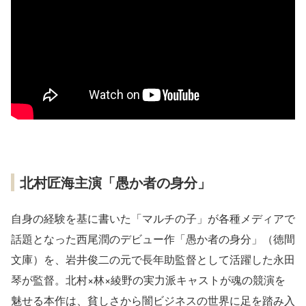
北村匠海主演「愚か者の身分」
自身の経験を基に書いた「マルチの子」が各種メディアで
話題となった西尾潤のデビュー作「愚か者の身分」（徳間
文庫）を、岩井俊二の元で長年助監督として活躍した永田
琴が監督。北村×林×綾野の実力派キャストが魂の競演を
魅せる本作は、貧しさから闇ビジネスの世界に足を踏み入