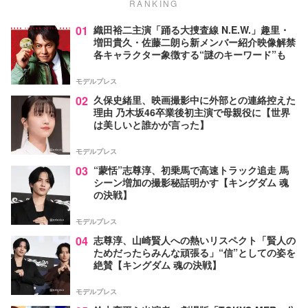
RANKING
01
織田裕二主演「踊る大捜査線 N.E.W.」趣里・
増田貴久・佐藤二朗ら新メンバー紹介映像解禁
各キャラクター象徴する“謎のキーワード”も
モデルプレス
02
久保史緒里、映画撮影中に外部との連絡控えた
理由 乃木坂46卒業後初主演で母親役に【世界
は美しいと誰かが言った】
モデルプレス
03
“蒙恬”志尊淳、初乗馬で高速トラック追走 馬
シーン増加の撮影秘話明かす【キングダム 魂
の決戦】
モデルプレス
04
志尊淳、山崎賢人への熱いリスペクト「賢人の
ためだったらみんな頑張る」“信”としての姿を
絶賛【キングダム 魂の決戦】
モデルプレス