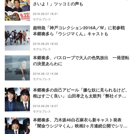
さいよ！」ツッコミの声も
2016.09.07 18:31
モデルプレス
超特急「神戸コレクション2016A／W」に初参戦
本郷奏多ら「ウシジマくん」キャストも
2016.08.25 18:00
モデルプレス
本郷奏多、バスローブで大人の色気放出 一発逆転
の決意あらわに
2016.08.12 14:38
モデルプレス
本郷奏多の自己アピール「嫌な奴に見られるけど、
根はすごく良い」 山田孝之も太鼓判「弊社イチオ
シの俳優」
2016.06.29 16:07
モデルプレス
本郷奏多、乃木坂46白石麻衣ら新キャスト発表
「闇金ウシジマくん」映画2ヶ月連続公開でシリー
ズ完結