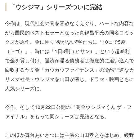
「ウシジマ」シリーズついに完結
今作は、現代社会の闇を容赦なくえぐり、ハードな内容な
がら国民的ベストセラーとなった真鍋昌平氏の同名コミッ
クスが原作。金に困り“後がない”客たちに「10日で5割
（トゴ）」、時には「1日3割（ヒサン）」という超暴利
で金を貸し付け、返済が滞る債務者は徹底的に追い込んで
回収するヤミ金「カウカウファイナンス」の冷酷非道なカ
リスマ社長・ウシジマを山田が演じ、ドラマ・映画ともに
人気シリーズに。
今作、そして10月22日公開の『闇金ウシジマくん ザ・フ
ァイナル』をもって同シリーズは完結となる。
このほか舞台あいさつには主演の山田孝之をはじめ、綾野