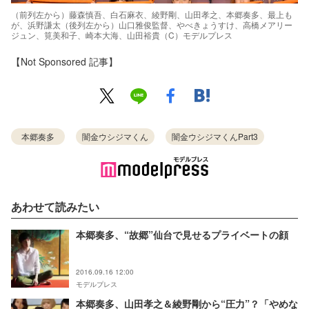
（前列左から）藤森慎吾、白石麻衣、綾野剛、山田孝之、本郷奏多、最上も
が、浜野謙太（後列左から）山口雅俊監督、やべきょうすけ、高橋メアリー
ジュン、筧美和子、崎本大海、山田裕貴（C）モデルプレス
【Not Sponsored 記事】
本郷奏多
闇金ウシジマくん
闇金ウシジマくんPart3
あわせて読みたい
本郷奏多、“故郷”仙台で見せるプライベートの顔
2016.09.16 12:00
モデルプレス
本郷奏多、山田孝之＆綾野剛から“圧力”？「やめな