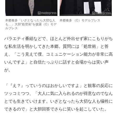
本郷奏多「いざとなったら大切な人
本郷奏多 （C）モデルプレス
も…」大胆“処世術”を披露（C）モデ
ルプレス
バラエティ番組などで、ほとんど外出せず家にこもりがち
な私生活を明かしてきた本郷。質問には「処世術」と答
え、「こう見えて僕、コミュニケーション能力が非常に高
いんですよ」と自信たっぷりに話すと会場からは笑い声
が。
「『え？』っていうのはおかしいですよ」と観客の反応に
ツッコミつつ、「大人に気に入られるのが得意なのでなん
とでも生きていけます。いざとなったら大切な人も犠牲に
できるので」と大胆回答でさらに笑いを起こしていた。