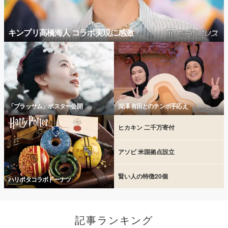
キンプリ高橋海人 コラボ実現に感激
「ブラッサム」ポスター公開
深澤 有田とのテンポ手応え
ヒカキン 二千万寄付
アソビ 米国拠点設立
賢い人の特徴20個
ハリポタコラボドーナツ
記事ランキング