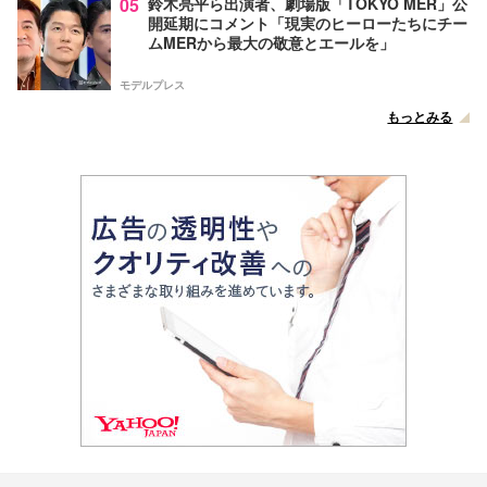
05
鈴木亮平ら出演者、劇場版「TOKYO MER」公
開延期にコメント「現実のヒーローたちにチー
ムMERから最大の敬意とエールを」
モデルプレス
もっとみる