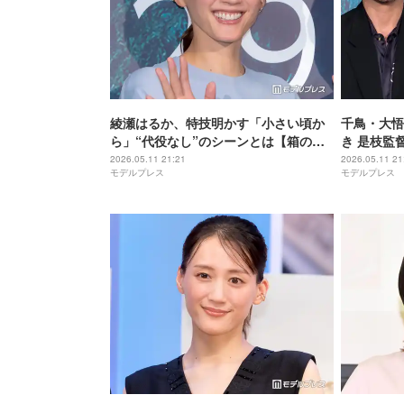
綾瀬はるか、特技明かす「小さい頃か
千鳥・大悟
ら」“代役なし”のシーンとは【箱の中
き 是枝監
の羊】
ミ「あった
2026.05.11 21:21
2026.05.11 21
モデルプレス
モデルプレス