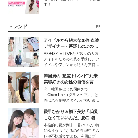
中！
トレンド
PR
アイドルから絶大な支持 衣装
デザイナー・茅野しのぶの“可
愛い”を作る美学＜「シチズン
AKB48や＝LOVEなど数々の人気
クロスシー」インタビュー＞
アイドルたちの衣装を手掛け、ア
イドルやファンから絶大な支持を
得る、株式会社オサレカンパニー
韓国発の“艶髪トレンド”到来
取締役兼クリエイティブディレク
ター・茅野しのぶ。一人ひとりの
美容好きの女性の自信を育む
個性に寄り添い、魅力を引き出す
「ヘアケア事情」って？
今、韓国をはじめ国内外で
衣装作りは、多くの女性たちに勇
「Glass Hair（グラスヘア）」と
気と自信を与え続けている。
呼ばれる艶髪スタイルが熱い視線
を集めています。メイクやファッ
愛甲ひかり＆橋下美好「我慢
ションの完成度を高めるベースと
して、“髪そのものの美しさ”に改
しなくていいんだ」夏の“暑さ
めて注目する人が増えている様
対策”の新しい選択肢とは？
本格的な夏が到来！暑い中で、特
子。今回は、そんな憧れの艶やか
にゆううつになるのが生理中のム
な髪を日常で叶える、美容好きの
レや不快感ですよね。今回はプラ