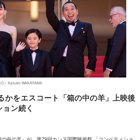
azuko WAKAYAMA
るかをエスコート「箱の中の羊」上映後
ション続く
Loaded
:
87.03%
箱の中の羊』が、第79回カンヌ国際映画祭 「コンペティショ