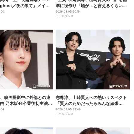
ghost／夜の果て」メイン
準に役作り「蟻が…と言えるくらいの
優に決定「子どもの頃に抱
説得力がないと」【キングダム 魂の決
:00
2026.08.05 20:54
モデルプレス
葉にはできない沢山の感情
戦】
ました」
、映画撮影中に外部との連
志尊淳、山崎賢人への熱いリスペクト
由 乃木坂46卒業後初主演で
「賢人のためだったらみんな頑張
世界は美しいと誰かが言っ
る」“信”としての姿を絶賛【キングダ
:04
2026.08.05 19:46
モデルプレス
ム 魂の決戦】