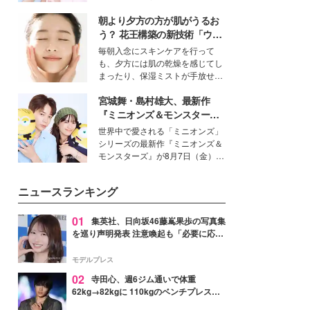
女性たちのヘアケア事情を紹介し
イベートでも仲良しで旅行好きな
ます。
朝より夕方の方が肌がうるお
モデル・愛甲ひかりさんと橋下美
好さんを迎えて本音で女子会トー
う？ 花王構築の新技術「ウォ
ク。猛暑のお出かけを快適に過ご
ーターキャプチャリングスキ
毎朝入念にスキンケアを行って
すヒントや、2人が感動した夏の
ン（捕水肌）」がスキンケア
も、夕方には肌の乾燥を感じてし
生理の新常識にも迫りました。
の常識を変える予感
まったり、保湿ミストが手放せな
いという読者も多いのでは？そん
宮城舞・島村雄大、最新作
な美容の常識を大きく変える可能
性を秘めた、革新的な「Water
『ミニオンズ＆モンスター
Capturing Skin（ウォーターキャ
ズ』の魅力熱弁 ハチャメチャ
世界中で愛される「ミニオンズ」
プチャリングスキン：捕水肌）」
だけじゃない“友情と絆”に感
シリーズの最新作『ミニオンズ＆
技術を、花王が構築した。
動
モンスターズ』が8月7日（金）に
公開。モデルプレスでは、“大のミ
ニオン好き”という共通点を持つモ
ニュースランキング
デルの宮城舞と島村雄大の特別対
談をお届け！それぞれの視点か
ら、今作ならではの魅力や予想外
01
集英社、日向坂46藤嶌果歩の写真集
の感動をもたらす奥深いストーリ
を巡り声明発表 注意喚起も「必要に応じ
ーについて熱く語り合ってもらっ
て法的措置を含む対応を検討」
た。
モデルプレス
02
寺田心、週6ジム通いで体重
62kg→82kgに 110kgのベンチプレス持
ち上げる姿披露「胸板の厚みすごい」