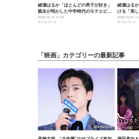
綾瀬はるか「ほとんどの男子が好き」
綾瀬はるか
親友が明かした中学時代のモテエピソ
ける「美し
ード 男子生徒間で結ばれた“同盟”にス
ことない姿
2026.04.14 11:43
2026.03.27 14
モデルプレス
モデルプレス
タジオどよめき
「映画」カテゴリーの最新記事
高橋文哉、“大先輩”のサプライズ参加
堀田真由＆