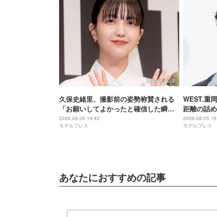
久保史緒里、撮影前の姿勢称賛される
WEST.
「お願いしてよかったと確信した瞬
距離の詰め
間」【世界は美しいと誰かが言った】
る会話をし
2026.08.05 19:42
2026.08.05 16
モデルプレス
モデルプレス
罪を生成す
あなたにおすすめの記事