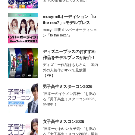
moxymillオーディション「to
the nex7」×モデルプレス
moxymill新メンバーオーディショ
ン「to the nex7」
ディズニープラスのおすすめ
作品をモデルプレスが紹介！
ディズニー作品はもちろん！ 国内
外の人気作がすべて見放題！
【PR】
男子高生ミスターコン2026
“日本一のイケメン高校生”を決め
る「男子高生ミスターコン2026」
開催中！
女子高生ミスコン2026
“日本一かわいい女子高生”を決め
る「女子高生ミスコン2026」開催