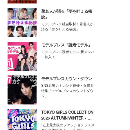
著名人が語る「夢を叶える秘
訣」
モデルプレス独自取材！著名人が
語る「夢を叶える秘訣」
モデルプレス「読者モデル」
モデルプレス読者モデル 新メンバ
ー加入！
モデルプレスカウントダウン
SNS影響力トレンド俳優・女優を
特集「モデルプレスカウントダウ
ン」
TOKYO GIRLS COLLECTION
2026 AUTUMN/WINTER × モ
デルプレス
"史上最大級のファッションフェス
タ"TGC情報をたっぷり紹介