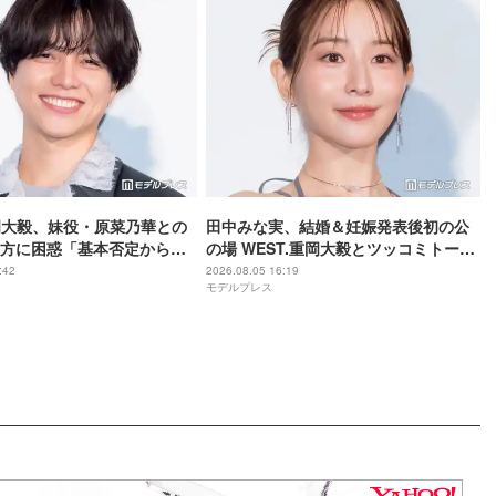
重岡大毅、妹役・原菜乃華との
田中みな実、結婚＆妊娠発表後初の公
方に困惑「基本否定から入
の場 WEST.重岡大毅とツッコミトーク
てしまった」【5秒で完全犯
「子役みたいな子なので…」【5秒で完
:42
2026.08.05 16:19
モデルプレス
る方法】
全犯罪を生成する方法】