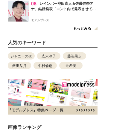
08
レインボー池田直人＆佐藤佳奈ア
ナ、結婚発表「コント内で発表させてい
ただきました」読売テレビ退社は生活拠
点変更のため
モデルプレス
もっとみる
人気のキーワード
ジャニーズJr.
広末涼子
藤嶌果歩
飯田栞月
中村倫也
辻希美
画像ランキング