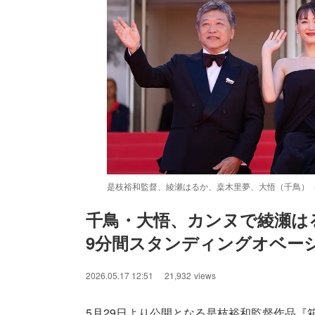
是枝裕和監督、綾瀬はるか、桒木里夢、大悟（千鳥）（C）K
千鳥・大悟、カンヌで綾瀬は
9分間スタンディングオベー
/
Unmute
2026.05.17 12:51
21,932
views
5月29日より公開となる是枝裕和監督作品『