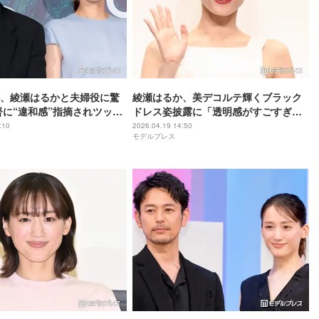
、綾瀬はるかと夫婦役に驚
綾瀬はるか、美デコルテ輝くブラック
督に“違和感”指摘されツッコ
ドレス姿披露に「透明感がすごすぎて
んかい！」【箱の中の羊】
眩しい」「女神」と反響
:10
2026.04.19 14:50
モデルプレス