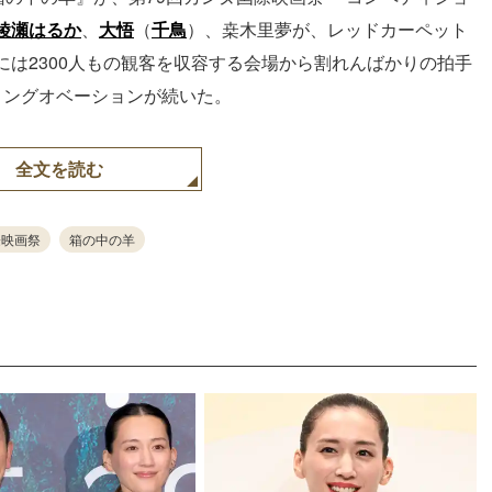
綾瀬はるか
、
大悟
（
千鳥
）、桒木里夢が、レッドカーペット
は2300人もの観客を収容する会場から割れんばかりの拍手
ィングオベーションが続いた。
全文を読む
際映画祭
箱の中の羊