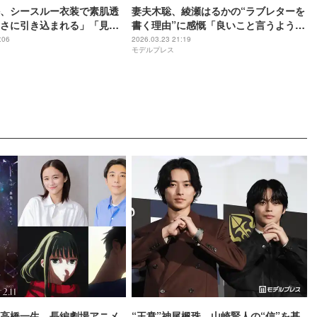
、シースルー衣装で素肌透
妻夫木聡、綾瀬はるかの“ラブレターを
さに引き込まれる」「見た
書く理由”に感慨「良いこと言うように
」と反響
なったなぁ」【人はなぜラブレターを
:06
2026.03.23 21:19
モデルプレス
書くのか】
高橋一生、長編劇場アニメ
“王賁”神尾楓珠、山崎賢人の“信”を基