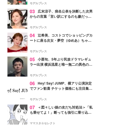
「かっこいい」と反響
モデルプレス
03
広末涼子、病名公表を決断した次男
からの言葉「言い訳にするのも嫌だっ
た」「言うべきか迷った」
モデルプレス
04
辻希美、コストコでショッピングカ
ートに座る次女・夢空（ゆめあ）ちゃん
の姿公開「乗りこなしてる感じが可愛す
ぎ」「成長を感じる」の声
モデルプレス
05
小栗旬、5年ぶり民放ドラマレギュ
ラー出演 横浜流星と唯一無二の異色のバ
ディで初共演【LOST10】
モデルプレス
06
Hey! Say! JUMP、横アリ公演決定
でファン歓喜 チケット価格にも注目集ま
る「激アツ」「平成に戻ったみたい」
モデルプレス
07
＜図々しい娘の友だち対処法＞「私
も乗せてよ！」断っても強引に乗り込ん
でくる友だち【第1話まんが】
ママスタ☆セレクト