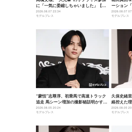
に「一気に委縮しちゃいました」【ブ
ーション「
ルーロック】
キャスト声
2026.08.07 23:34
2026.08.07 07
モデルプレス
モデルプレス
いていた言
を思い出し
“蒙恬”志尊淳、初乗馬で高速トラック
久保史緒里
追走 馬シーン増加の撮影秘話明かす
絡控えた理
【キングダム 魂の決戦】
母親役に【
2026.08.05 20:24
2026.08.05 20
モデルプレス
モデルプレス
た】