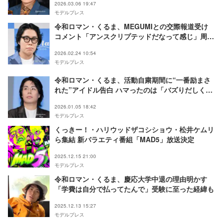
2026.03.06 19:47
モデルプレス
令和ロマン・くるま、MEGUMIとの交際報道受け
コメント「アンスクリプテッドだなって感じ」周囲
からの反応も語る
2026.02.24 10:54
モデルプレス
令和ロマン・くるま、活動自粛期間に“一番励まさ
れた”アイドル告白 ハマったのは「バズりだしくら
いの時」
2026.01.05 18:42
モデルプレス
くっきー！・ハリウッドザコシショウ・松井ケムリ
ら集結 新バラエティ番組「MAD5」放送決定
2025.12.15 21:00
モデルプレス
令和ロマン・くるま、慶応大学中退の理由明かす
「学費は自分で払ってたんで」受験に至った経緯も
2025.12.13 15:27
モデルプレス