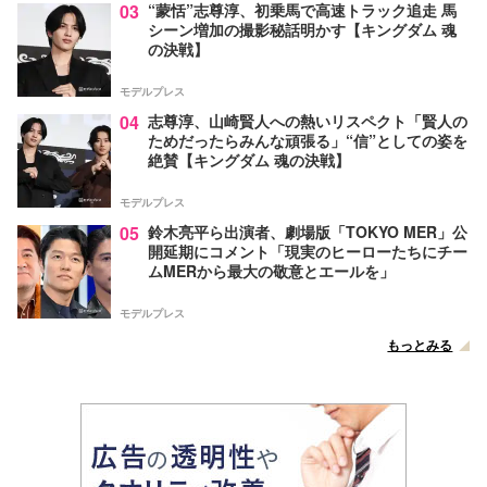
03
“蒙恬”志尊淳、初乗馬で高速トラック追走 馬
シーン増加の撮影秘話明かす【キングダム 魂
の決戦】
モデルプレス
04
志尊淳、山崎賢人への熱いリスペクト「賢人の
ためだったらみんな頑張る」“信”としての姿を
絶賛【キングダム 魂の決戦】
モデルプレス
05
鈴木亮平ら出演者、劇場版「TOKYO MER」公
開延期にコメント「現実のヒーローたちにチー
ムMERから最大の敬意とエールを」
モデルプレス
もっとみる