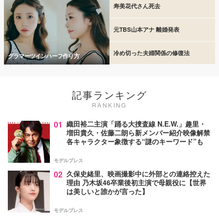
寿美花代さん死去
元TBS山本アナ 離婚発表
冷め切った夫婦関係の修復法
グラマーツインハーフ作り方
記事ランキング
RANKING
01
織田裕二主演「踊る大捜査線 N.E.W.」趣里・
増田貴久・佐藤二朗ら新メンバー紹介映像解禁
各キャラクター象徴する“謎のキーワード”も
モデルプレス
02
久保史緒里、映画撮影中に外部との連絡控えた
理由 乃木坂46卒業後初主演で母親役に【世界
は美しいと誰かが言った】
モデルプレス