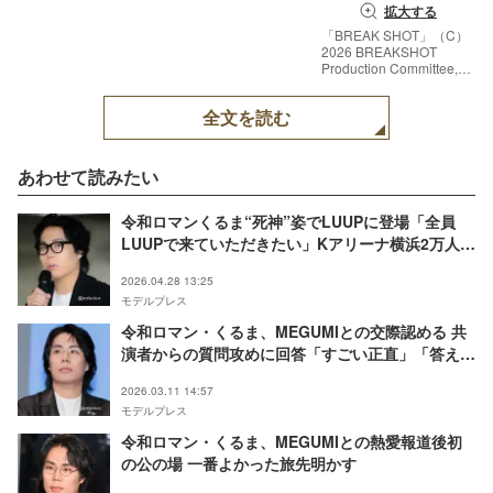
拡大する
「BREAK SHOT」（C）
2026 BREAKSHOT
Production Committee,
All Rights Reserved.
全文を読む
あわせて読みたい
令和ロマンくるま“死神”姿でLUUPに登場「全員
LUUPで来ていただきたい」Kアリーナ横浜2万人動
員ライブでの望み明かす
2026.04.28 13:25
モデルプレス
令和ロマン・くるま、MEGUMIとの交際認める 共
演者からの質問攻めに回答「すごい正直」「答え合
わせ面白すぎ」と話題
2026.03.11 14:57
モデルプレス
令和ロマン・くるま、MEGUMIとの熱愛報道後初
の公の場 一番よかった旅先明かす