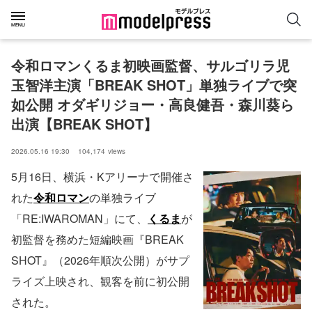
令和ロマンくるま初映画監督、サルゴリラ児
玉智洋主演「BREAK SHOT」単独ライブで突
如公開 オダギリジョー・高良健吾・森川葵ら
出演【BREAK SHOT】
2026.05.16 19:30
104,174
views
5月16日、横浜・Kアリーナで開催さ
れた
令和ロマン
の単独ライブ
「RE:IWAROMAN」にて、
くるま
が
初監督を務めた短編映画『BREAK
SHOT』（2026年順次公開）がサプ
ライズ上映され、観客を前に初公開
された。