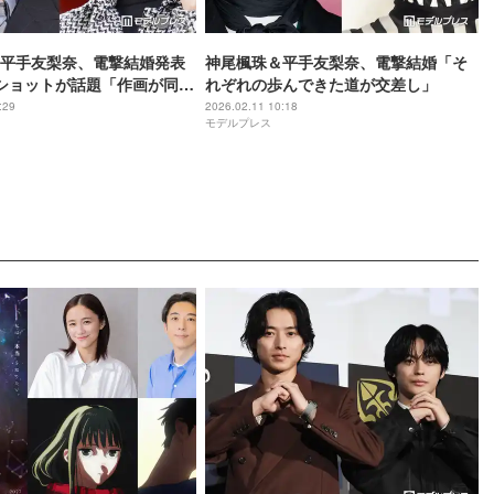
平手友梨奈、電撃結婚発表
神尾楓珠＆平手友梨奈、電撃結婚「そ
ショットが話題「作画が同じ
れぞれの歩んできた道が交差し」
美男美女夫婦」と反響相次
:29
2026.02.11 10:18
モデルプレス