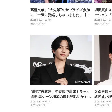
高橋文哉、“大先輩”のサプライズ参加
堀田真由＆
に「一気に委縮しちゃいました」【ブ
ーション「
ルーロック】
キャスト声
2026.08.07 23:34
2026.08.07 07
モデルプレス
モデルプレス
いていた言
を思い出し
“蒙恬”志尊淳、初乗馬で高速トラック
久保史緒里
追走 馬シーン増加の撮影秘話明かす
絡控えた理
【キングダム 魂の決戦】
母親役に【
2026.08.05 20:24
2026.08.05 20
モデルプレス
モデルプレス
た】