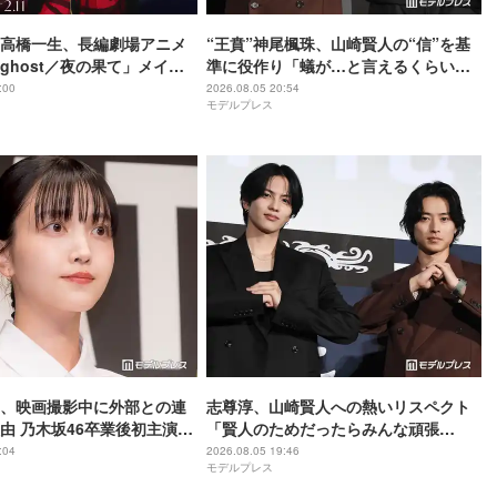
高橋一生、長編劇場アニメ
“王賁”神尾楓珠、山崎賢人の“信”を基
ghost／夜の果て」メイン
準に役作り「蟻が…と言えるくらいの
優に決定「子どもの頃に抱
説得力がないと」【キングダム 魂の決
:00
2026.08.05 20:54
モデルプレス
葉にはできない沢山の感情
戦】
ました」
、映画撮影中に外部との連
志尊淳、山崎賢人への熱いリスペクト
由 乃木坂46卒業後初主演で
「賢人のためだったらみんな頑張
世界は美しいと誰かが言っ
る」“信”としての姿を絶賛【キングダ
:04
2026.08.05 19:46
モデルプレス
ム 魂の決戦】