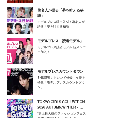
著名人が語る「夢を叶える秘
訣」
モデルプレス独自取材！著名人が
語る「夢を叶える秘訣」
モデルプレス「読者モデル」
モデルプレス読者モデル 新メンバ
ー加入！
モデルプレスカウントダウン
SNS影響力トレンド俳優・女優を
特集「モデルプレスカウントダウ
ン」
TOKYO GIRLS COLLECTION
2026 AUTUMN/WINTER × モ
デルプレス
"史上最大級のファッションフェス
タ"TGC情報をたっぷり紹介