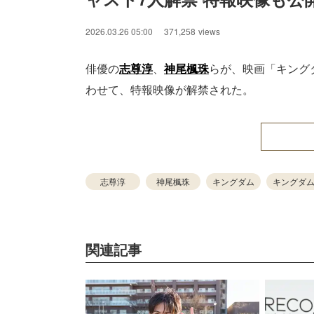
2026.03.26 05:00
371,258
views
俳優の
志尊淳
、
神尾楓珠
らが、映画「キング
わせて、特報映像が解禁された。
志尊淳
神尾楓珠
キングダム
キングダム
関連記事