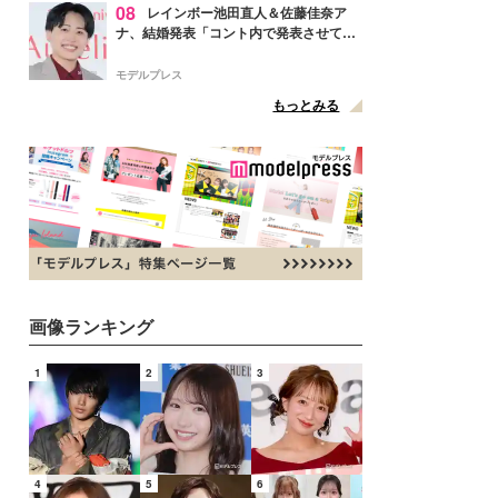
08
レインボー池田直人＆佐藤佳奈ア
ナ、結婚発表「コント内で発表させてい
ただきました」読売テレビ退社は生活拠
点変更のため
モデルプレス
もっとみる
画像ランキング
1
2
3
4
5
6