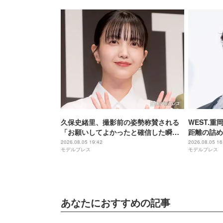
久保史緒里、撮影前の姿勢称賛される
WEST.
「お願いしてよかったと確信した瞬
距離の詰め
間」【世界は美しいと誰かが言った】
る会話をし
2026.08.05 19:42
2026.08.05 16
モデルプレス
モデルプレス
罪を生成す
あなたにおすすめの記事