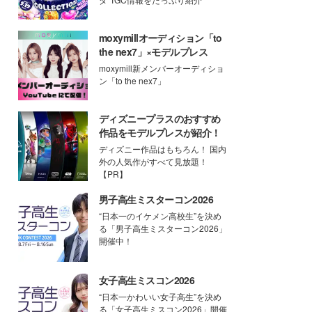
moxymillオーディション「to
the nex7」×モデルプレス
moxymill新メンバーオーディショ
ン「to the nex7」
ディズニープラスのおすすめ
作品をモデルプレスが紹介！
ディズニー作品はもちろん！ 国内
外の人気作がすべて見放題！
【PR】
男子高生ミスターコン2026
“日本一のイケメン高校生”を決め
る「男子高生ミスターコン2026」
開催中！
女子高生ミスコン2026
“日本一かわいい女子高生”を決め
る「女子高生ミスコン2026」開催