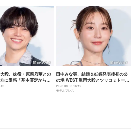
重岡大毅、妹役・原菜乃華との
田中みな実、結婚＆妊娠発表後初の公
方に困惑「基本否定から入
の場 WEST.重岡大毅とツッコミトーク
てしまった」【5秒で完全犯
「子役みたいな子なので…」【5秒で完
:42
2026.08.05 16:19
モデルプレス
る方法】
全犯罪を生成する方法】