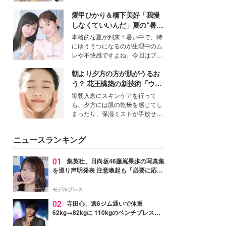
ーについて熱く語り合ってもらっ
を集めています。メイクやファッ
た。
愛甲ひかり＆橋下美好「我慢
ションの完成度を高めるベースと
して、“髪そのものの美しさ”に改
しなくていいんだ」夏の“暑さ
めて注目する人が増えている様
対策”の新しい選択肢とは？
本格的な夏が到来！暑い中で、特
子。今回は、そんな憧れの艶やか
にゆううつになるのが生理中のム
な髪を日常で叶える、美容好きの
レや不快感ですよね。今回はプラ
女性たちのヘアケア事情を紹介し
イベートでも仲良しで旅行好きな
ます。
朝より夕方の方が肌がうるお
モデル・愛甲ひかりさんと橋下美
好さんを迎えて本音で女子会トー
う？ 花王構築の新技術「ウォ
ク。猛暑のお出かけを快適に過ご
ーターキャプチャリングスキ
毎朝入念にスキンケアを行って
すヒントや、2人が感動した夏の
ン（捕水肌）」がスキンケア
も、夕方には肌の乾燥を感じてし
生理の新常識にも迫りました。
の常識を変える予感
まったり、保湿ミストが手放せな
いという読者も多いのでは？そん
な美容の常識を大きく変える可能
ニュースランキング
性を秘めた、革新的な「Water
Capturing Skin（ウォーターキャ
プチャリングスキン：捕水肌）」
01
集英社、日向坂46藤嶌果歩の写真集
技術を、花王が構築した。
を巡り声明発表 注意喚起も「必要に応じ
て法的措置を含む対応を検討」
モデルプレス
02
寺田心、週6ジム通いで体重
62kg→82kgに 110kgのベンチプレス持
ち上げる姿披露「胸板の厚みすごい」