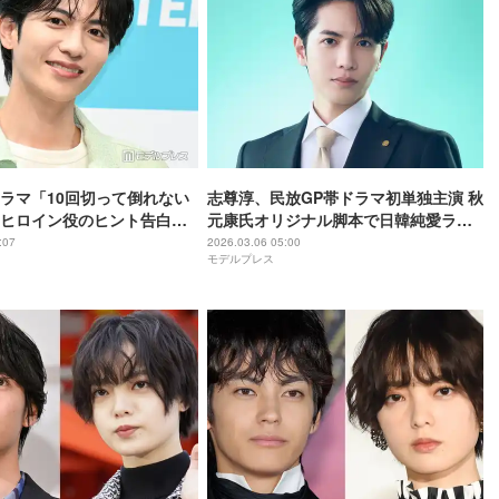
ラマ「10回切って倒れない
志尊淳、民放GP帯ドラマ初単独主演 秋
ヒロイン役のヒント告白
元康氏オリジナル脚本で日韓純愛ラブ
て」「同い年」
ストーリー【10回切って倒れない木は
:07
2026.03.06 05:00
モデルプレス
ない】