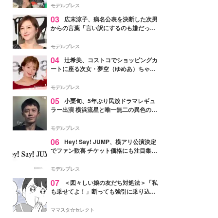
「かっこいい」と反響
モデルプレス
03
広末涼子、病名公表を決断した次男
からの言葉「言い訳にするのも嫌だっ
た」「言うべきか迷った」
モデルプレス
04
辻希美、コストコでショッピングカ
ートに座る次女・夢空（ゆめあ）ちゃん
の姿公開「乗りこなしてる感じが可愛す
ぎ」「成長を感じる」の声
モデルプレス
05
小栗旬、5年ぶり民放ドラマレギュ
ラー出演 横浜流星と唯一無二の異色のバ
ディで初共演【LOST10】
モデルプレス
06
Hey! Say! JUMP、横アリ公演決定
でファン歓喜 チケット価格にも注目集ま
る「激アツ」「平成に戻ったみたい」
モデルプレス
07
＜図々しい娘の友だち対処法＞「私
も乗せてよ！」断っても強引に乗り込ん
でくる友だち【第1話まんが】
ママスタ☆セレクト