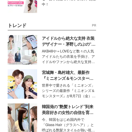
中！
トレンド
PR
アイドルから絶大な支持 衣装
デザイナー・茅野しのぶの“可
愛い”を作る美学＜「シチズン
AKB48や＝LOVEなど数々の人気
クロスシー」インタビュー＞
アイドルたちの衣装を手掛け、ア
イドルやファンから絶大な支持を
得る、株式会社オサレカンパニー
宮城舞・島村雄大、最新作
取締役兼クリエイティブディレク
ター・茅野しのぶ。一人ひとりの
『ミニオンズ＆モンスター
個性に寄り添い、魅力を引き出す
ズ』の魅力熱弁 ハチャメチャ
世界中で愛される「ミニオンズ」
衣装作りは、多くの女性たちに勇
だけじゃない“友情と絆”に感
シリーズの最新作『ミニオンズ＆
気と自信を与え続けている。
動
モンスターズ』が8月7日（金）に
公開。モデルプレスでは、“大のミ
韓国発の“艶髪トレンド”到来
ニオン好き”という共通点を持つモ
デルの宮城舞と島村雄大の特別対
美容好きの女性の自信を育む
談をお届け！それぞれの視点か
「ヘアケア事情」って？
今、韓国をはじめ国内外で
ら、今作ならではの魅力や予想外
「Glass Hair（グラスヘア）」と
の感動をもたらす奥深いストーリ
呼ばれる艶髪スタイルが熱い視線