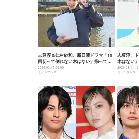
志尊淳＆仁村紗和、新日曜ドラマ「10
志尊淳、ド
回切って倒れない木はない」揃ってク
木はない」
ランクイン 出会って間もない1話場面
「初めまし
2026.03.15 06:00
2026.03.11 12
モデルプレス
モデルプレス
写真も公開