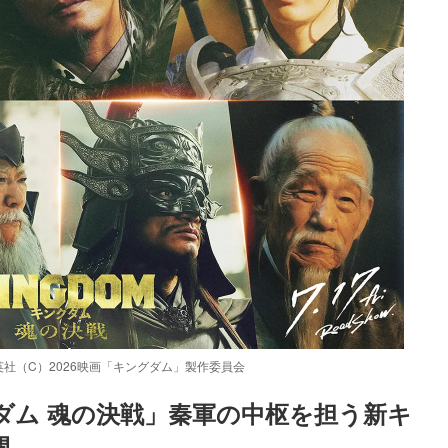
社（C）2026映画「キングダム」製作委員会
ダム 魂の決戦」秦軍の中枢を担う新キ
開
Loaded
: