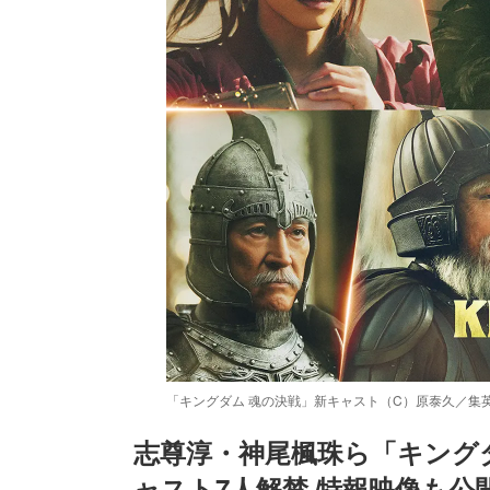
「キングダム 魂の決戦」新キャスト（C）原泰久／集英
志尊淳・神尾楓珠ら「キング
ャスト7人解禁 特報映像も公
/
Unmute