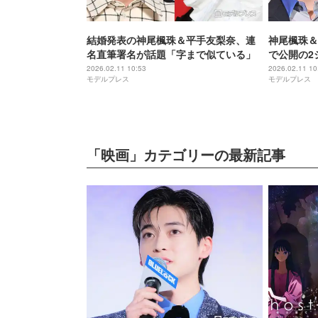
結婚発表の神尾楓珠＆平手友梨奈、連
神尾楓珠＆
名直筆署名が話題「字まで似ている」
で公開の2
すぎる」「
2026.02.11 10:53
2026.02.11 10
モデルプレス
モデルプレス
ぐ
「映画」カテゴリーの最新記事