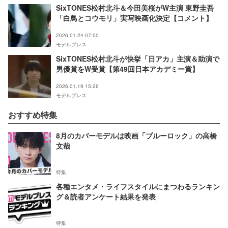
SixTONES松村北斗＆今田美桜がW主演 東野圭吾
「白鳥とコウモリ」実写映画化決定【コメント】
2026.01.24 07:00
モデルプレス
SixTONES松村北斗が快挙「日アカ」主演＆助演で
男優賞をW受賞【第49回日本アカデミー賞】
2026.01.19 15:26
モデルプレス
おすすめ特集
8月のカバーモデルは映画「ブルーロック」の高橋
文哉
特集
各種エンタメ・ライフスタイルにまつわるランキン
グ＆読者アンケート結果を発表
特集