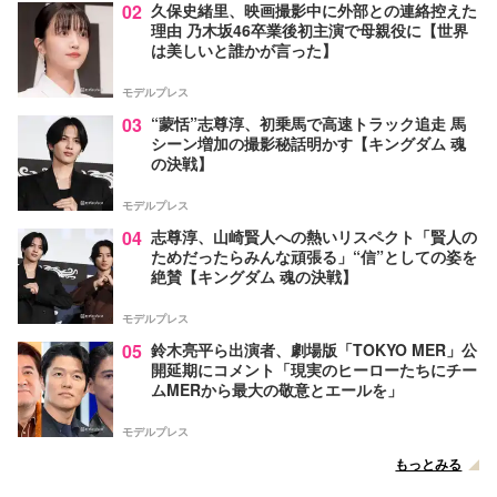
02
久保史緒里、映画撮影中に外部との連絡控えた
理由 乃木坂46卒業後初主演で母親役に【世界
は美しいと誰かが言った】
モデルプレス
03
“蒙恬”志尊淳、初乗馬で高速トラック追走 馬
シーン増加の撮影秘話明かす【キングダム 魂
の決戦】
モデルプレス
04
志尊淳、山崎賢人への熱いリスペクト「賢人の
ためだったらみんな頑張る」“信”としての姿を
絶賛【キングダム 魂の決戦】
モデルプレス
05
鈴木亮平ら出演者、劇場版「TOKYO MER」公
開延期にコメント「現実のヒーローたちにチー
ムMERから最大の敬意とエールを」
モデルプレス
もっとみる