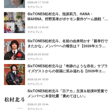
2026.02.17 10:33
モデルプレス
SixTONES松村北斗、指原莉乃、HANA・
MAHINA、狩野英孝がポケモン新作ゲーム挑戦「ぽ
こポケ」ダンスも披露
2026.02.13 04:00
モデルプレス
SixTONES松村北斗、名前の由来明かす「親孝行で
きたかな」メンバーへの報告は？【2026年エラン
ドール賞】
2026.02.04 20:20
モデルプレス
SixTONES松村北斗は「奇跡のような存在」サプラ
イズゲストからの祝福に笑み溢れる【2026年エラ
ンドール賞】
2026.02.04 18:50
モデルプレス
SixTONES松村北斗「日アカ」主演＆助演W受賞で
メンバーに本音吐露「褒めてほしい」
2026.01.25 15:44
モデルプレス