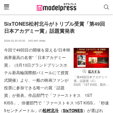
SixTONES松村北斗がトリプル受賞「第49回
日本アカデミー賞」話題賞発表
2026.02.20 03:00
243,440
views
今回で49回目の開催を迎える“日本映
画界最高の名誉”「日本アカデミー
賞」（3月13日グランドプリンスホ
拡大する
テル新高輪国際館パミールにて授賞
「第49回日本アカデミー
式開催）より、一般の映画ファンが
賞」話題賞（C）
2025「1ST KISS」製作委
投票に参加できる唯一の賞「話題
員会（C）2025「秒速5セ
ンチメートル」製作委員
賞」が発表。作品部門で「ファーストキス 1ST
会
KISS」、俳優部門で「ファーストキス 1ST KISS」「秒速
5センチメートル」の
松村北斗
（
SixTONES
）が選ばれ