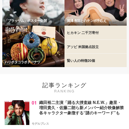
「ブラッサム」ポスター公開
深澤 有田とのテンポ手応え
ヒカキン 二千万寄付
アソビ 米国拠点設立
賢い人の特徴20個
ハリポタコラボドーナツ
記事ランキング
RANKING
01
織田裕二主演「踊る大捜査線 N.E.W.」趣里・
増田貴久・佐藤二朗ら新メンバー紹介映像解禁
各キャラクター象徴する“謎のキーワード”も
モデルプレス