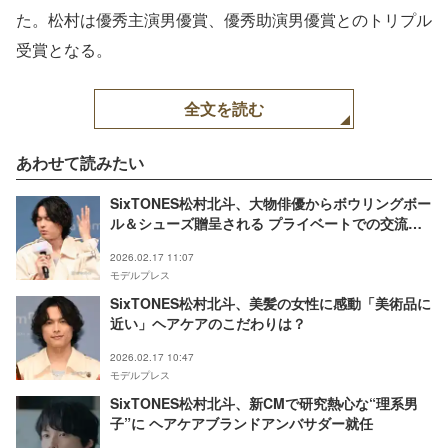
た。松村は優秀主演男優賞、優秀助演男優賞とのトリプル
受賞となる。
全文を読む
あわせて読みたい
SixTONES松村北斗、大物俳優からボウリングボー
ル＆シューズ贈呈される プライベートでの交流告
白
2026.02.17 11:07
モデルプレス
SixTONES松村北斗、美髪の女性に感動「美術品に
近い」ヘアケアのこだわりは？
2026.02.17 10:47
モデルプレス
SixTONES松村北斗、新CMで研究熱心な“理系男
子”に ヘアケアブランドアンバサダー就任