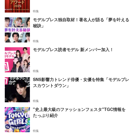
特集
モデルプレス独自取材！著名人が語る「夢を叶える
秘訣」
特集
モデルプレス読者モデル 新メンバー加入！
特集
SNS影響力トレンド俳優・女優を特集「モデルプレ
スカウントダウン」
特集
"史上最大級のファッションフェスタ"TGC情報を
たっぷり紹介
特集