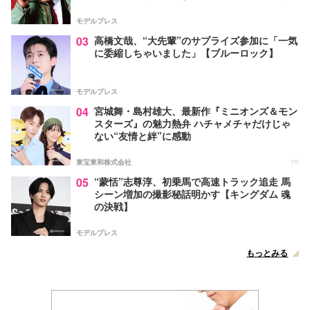
モデルプレス
03
高橋文哉、“大先輩”のサプライズ参加に「一気
に委縮しちゃいました」【ブルーロック】
モデルプレス
04
宮城舞・島村雄大、最新作『ミニオンズ＆モン
スターズ』の魅力熱弁 ハチャメチャだけじゃ
ない“友情と絆”に感動
東宝東和株式会社
PR
05
“蒙恬”志尊淳、初乗馬で高速トラック追走 馬
シーン増加の撮影秘話明かす【キングダム 魂
の決戦】
モデルプレス
もっとみる