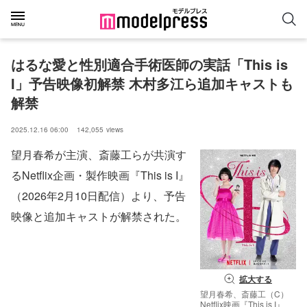
はるな愛と性別適合手術医師の実話「This is 
I」予告映像初解禁 木村多江ら追加キャストも
解禁
2025.12.16 06:00
142,055
views
望月春希が主演、斎藤工らが共演す
るNetflix企画・製作映画『This is I』
（2026年2月10日配信）より、予告
映像と追加キャストが解禁された。
拡大する
望月春希、斎藤工（C）
Netflix映画『This is I』