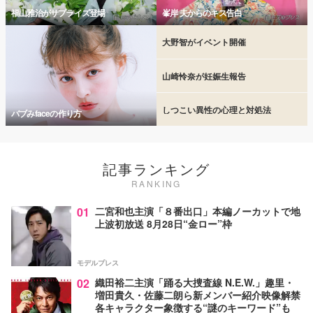
福山雅治がサプライズ登場
峯岸 夫からのキス告白
大野智がイベント開催
山崎怜奈が妊娠生報告
しつこい異性の心理と対処法
バブみfaceの作り方
記事ランキング
RANKING
01
二宮和也主演「８番出口」本編ノーカットで地
上波初放送 8月28日“金ロー”枠
モデルプレス
02
織田裕二主演「踊る大捜査線 N.E.W.」趣里・
増田貴久・佐藤二朗ら新メンバー紹介映像解禁
各キャラクター象徴する“謎のキーワード”も