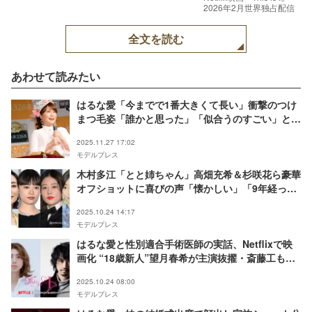
2026年2月世界独占配信
全文を読む
あわせて読みたい
はるな愛「今までで1番大きくて長い」衝撃のつけ
まつ毛姿「誰かと思った」「似合うのすごい」と反
響
2025.11.27 17:02
モデルプレス
木村多江「とと姉ちゃん」高畑充希＆杉咲花ら豪華
オフショットに喜びの声「懐かしい」「9年経って
も変わらない」
2025.10.24 14:17
モデルプレス
はるな愛と性別適合手術医師の実話、Netflixで映
画化 “18歳新人”望月春希が主演抜擢・斎藤工も出
演【This is I】
2025.10.24 08:00
モデルプレス