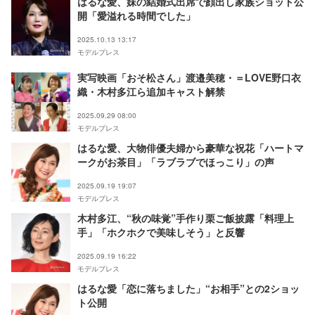
はるな愛、妹の結婚式出席で顔出し家族ショット公
開「愛溢れる時間でした」
2025.10.13 13:17
モデルプレス
実写映画「おそ松さん」渡邉美穂・＝LOVE野口衣
織・木村多江ら追加キャスト解禁
2025.09.29 08:00
モデルプレス
はるな愛、大物俳優夫婦から豪華な祝花「ハートマ
ークがお茶目」「ラブラブでほっこり」の声
2025.09.19 19:07
モデルプレス
木村多江、“秋の味覚”手作り栗ご飯披露「料理上
手」「ホクホクで美味しそう」と反響
2025.09.19 16:22
モデルプレス
はるな愛「恋に落ちました」“お相手”との2ショッ
ト公開