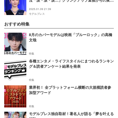
泣「涙・涙・涙…」クランクアップ直後からの変化
明かす
2025.01.09 21:39
モデルプレス
おすすめ特集
8月のカバーモデルは映画「ブルーロック」の高橋
文哉
特集
各種エンタメ・ライフスタイルにまつわるランキン
グ＆読者アンケート結果を発表
特集
業界初！ 全プラットフォーム横断の大規模読者参
加型アワード
特集
モデルプレス独自取材！著名人が語る「夢を叶える