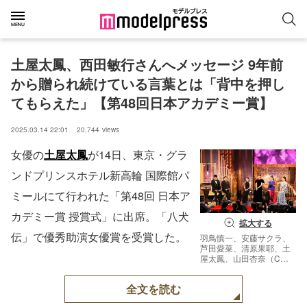
土屋太鳳、西田敏行さんへメッセージ 9年前
から贈られ続けている言葉とは「背中を押し
てもらえた」【第48回日本アカデミー賞】
2025.03.14 22:01
20,744
views
女優の
土屋太鳳
が14日、東京・グラ
ンドプリンスホテル新高輪 国際館パ
ミールにて行われた「第48回 日本ア
カデミー賞 授賞式」に出席。「八犬
拡大する
伝」で優秀助演女優賞を受賞した。
羽鳥慎一、安藤サクラ、
芦田愛菜、清原果耶、土
屋太鳳、山田杏奈（C）
日本アカデミー協会
全文を読む