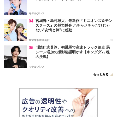
モデルプレス
04
宮城舞・島村雄大、最新作『ミニオンズ＆モン
スターズ』の魅力熱弁 ハチャメチャだけじゃ
ない“友情と絆”に感動
東宝東和株式会社
PR
05
“蒙恬”志尊淳、初乗馬で高速トラック追走 馬
シーン増加の撮影秘話明かす【キングダム 魂
の決戦】
モデルプレス
もっとみる