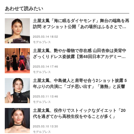
あわせて読みたい
土屋太鳳「海に眠るダイヤモンド」舞台の端島を再
訪問 オフショット公開「あの場所はふるさとでし
た」
2025.03.14 18:02
モデルプレス
土屋太鳳、艶やか着物で存在感 山田杏奈は美背中
ざっくりドレス姿披露【第48回日本アカデミー
賞】
2025.03.14 17:46
モデルプレス
土屋太鳳、中島健人と肩寄せ合う2ショット披露 5
年ぶりの共演に「ゴチ思い出す」「激熱」と反響
2025.03.11 13:46
モデルプレス
土屋太鳳、役作りでストイックなダイエット「20
代を過ぎてから高校生役をやることが多く」
2025.03.10 13:30
モデルプレス