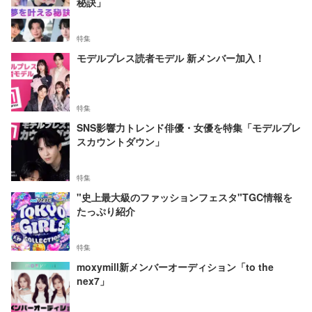
秘訣」
特集
モデルプレス読者モデル 新メンバー加入！
特集
SNS影響力トレンド俳優・女優を特集「モデルプレ
スカウントダウン」
特集
"史上最大級のファッションフェスタ"TGC情報を
たっぷり紹介
特集
moxymill新メンバーオーディション「to the
nex7」