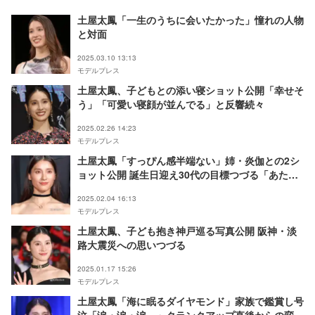
土屋太鳳「一生のうちに会いたかった」憧れの人物
と対面
2025.03.10 13:13
モデルプレス
土屋太鳳、子どもとの添い寝ショット公開「幸せそ
う」「可愛い寝顔が並んでる」と反響続々
2025.02.26 14:23
モデルプレス
土屋太鳳「すっぴん感半端ない」姉・炎伽との2シ
ョット公開 誕生日迎え30代の目標つづる「あたた
かい未来を探したい」
2025.02.04 16:13
モデルプレス
土屋太鳳、子ども抱き神戸巡る写真公開 阪神・淡
路大震災への思いつづる
2025.01.17 15:26
モデルプレス
土屋太鳳「海に眠るダイヤモンド」家族で鑑賞し号