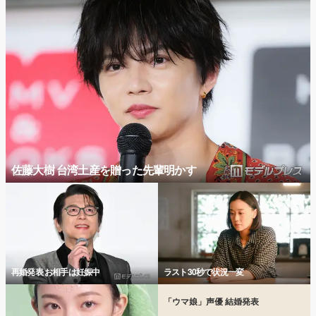
佐藤大樹 台湾土産を贈った先輩明かす
再婚発表 お相手は妊娠中
ラスト30秒で状況一変
「ウマ娘」声優 結婚発表