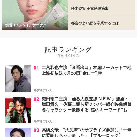
鈴木砂羽 子宮筋腫摘出
都合のよい恋を卒業するには
朝活コスメ＆インナーケア
記事ランキング
RANKING
01
二宮和也主演「８番出口」本編ノーカットで地
上波初放送 8月28日“金ロー”枠
モデルプレス
02
織田裕二主演「踊る大捜査線 N.E.W.」趣里・
増田貴久・佐藤二朗ら新メンバー紹介映像解禁
各キャラクター象徴する“謎のキーワード”も
モデルプレス
03
高橋文哉、“大先輩”のサプライズ参加に「一気
に委縮しちゃいました」【ブルーロック】