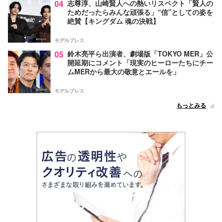
04
志尊淳、山崎賢人への熱いリスペクト「賢人の
ためだったらみんな頑張る」“信”としての姿を
絶賛【キングダム 魂の決戦】
モデルプレス
05
鈴木亮平ら出演者、劇場版「TOKYO MER」公
開延期にコメント「現実のヒーローたちにチー
ムMERから最大の敬意とエールを」
モデルプレス
もっとみる