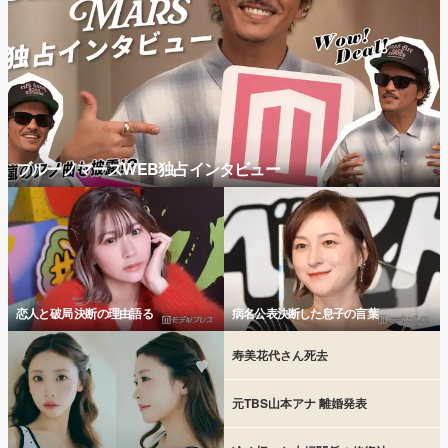
ブルーノマーズWEB独占インタビュー
恋人と破局 決断の理由語る
病名公表決断した息子の言葉
寿美花代さん死去
元TBS山本アナ 離婚発表