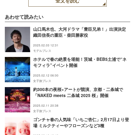
全文を読む
あわせて読みたい
山口馬木也、大河ドラマ「豊臣兄弟！」出演決定
織田信長の重臣・柴田勝家役
2025.02.03 12:31
モデルプレス
ホテルで春の絶景を堪能！茨城・BEB5土浦で“ネ
モフィラ”イベント開催
2025.02.12 06:00
女子旅プレス
約300本の夜桜×アートが競演、京都・二条城で
「NAKED meets 二条城 2025 桜」開催
2025.02.11 20:38
女子旅プレス
ゴンチャ春の人気味「いちご杏仁」2月17日より登
場 ミルクティーやフローズンなど3種