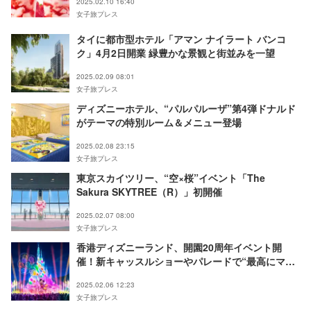
2025.02.10 16:40
女子旅プレス
タイに都市型ホテル「アマン ナイラート バンコ
ク」4月2日開業 緑豊かな景観と街並みを一望
2025.02.09 08:01
女子旅プレス
ディズニーホテル、“パルパルーザ”第4弾ドナルド
がテーマの特別ルーム＆メニュー登場
2025.02.08 23:15
女子旅プレス
東京スカイツリー、“空×桜”イベント「The
Sakura SKYTREE（R）」初開催
2025.02.07 08:00
女子旅プレス
香港ディズニーランド、開園20周年イベント開
催！新キャッスルショーやパレードで“最高にマジ
カル”な時間を
2025.02.06 12:23
女子旅プレス