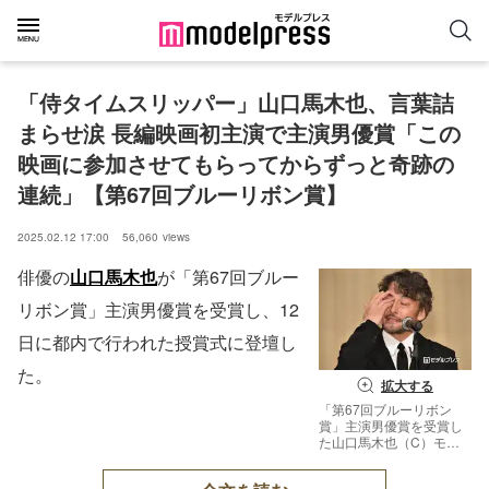
「侍タイムスリッパー」山口馬木也、言葉詰
まらせ涙 長編映画初主演で主演男優賞「この
映画に参加させてもらってからずっと奇跡の
連続」【第67回ブルーリボン賞】
2025.02.12 17:00
56,060
views
俳優の
山口馬木也
が「第67回ブルー
リボン賞」主演男優賞を受賞し、12
日に都内で行われた授賞式に登壇し
た。
拡大する
「第67回ブルーリボン
賞」主演男優賞を受賞し
た山口馬木也（C）モデ
ルプレス