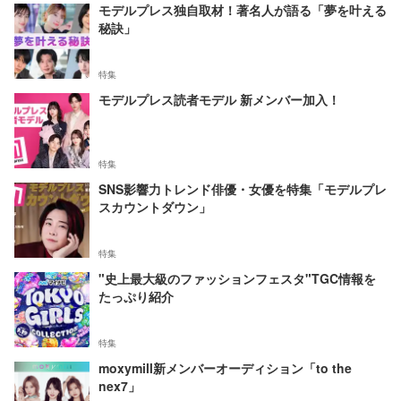
モデルプレス独自取材！著名人が語る「夢を叶える
秘訣」
特集
モデルプレス読者モデル 新メンバー加入！
特集
SNS影響力トレンド俳優・女優を特集「モデルプレ
スカウントダウン」
特集
"史上最大級のファッションフェスタ"TGC情報を
たっぷり紹介
特集
moxymill新メンバーオーディション「to the
nex7」