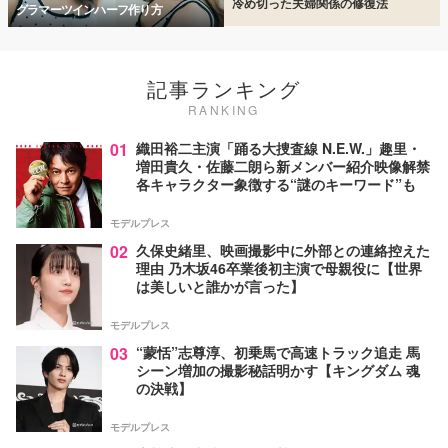
冷め切った夫婦関係の修復法
グラマーツインハーフ作り方
記事ランキング
RANKING
01
織田裕二主演「踊る大捜査線 N.E.W.」趣里・
増田貴久・佐藤二朗ら新メンバー紹介映像解禁
各キャラクター象徴する“謎のキーワード”も
モデルプレス
02
久保史緒里、映画撮影中に外部との連絡控えた
理由 乃木坂46卒業後初主演で母親役に【世界
は美しいと誰かが言った】
モデルプレス
03
“蒙恬”志尊淳、初乗馬で高速トラック追走 馬
シーン増加の撮影秘話明かす【キングダム 魂
の決戦】
モデルプレス