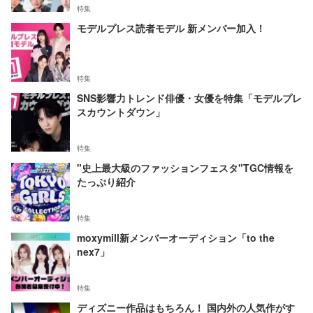
特集
モデルプレス読者モデル 新メンバー加入！
特集
SNS影響力トレンド俳優・女優を特集「モデルプレ
スカウントダウン」
特集
"史上最大級のファッションフェスタ"TGC情報を
たっぷり紹介
特集
moxymill新メンバーオーディション「to the
nex7」
特集
ディズニー作品はもちろん！ 国内外の人気作がす