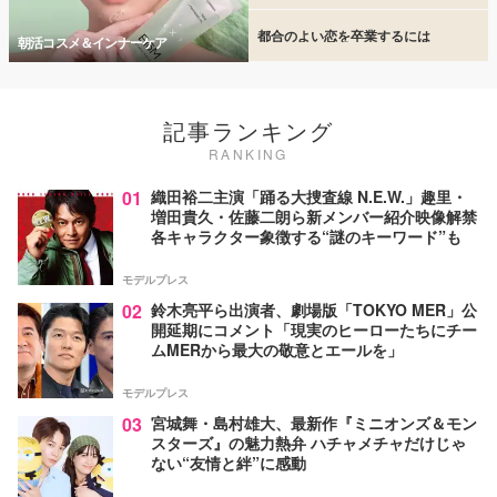
都合のよい恋を卒業するには
朝活コスメ＆インナーケア
記事ランキング
RANKING
01
織田裕二主演「踊る大捜査線 N.E.W.」趣里・
増田貴久・佐藤二朗ら新メンバー紹介映像解禁
各キャラクター象徴する“謎のキーワード”も
モデルプレス
02
鈴木亮平ら出演者、劇場版「TOKYO MER」公
開延期にコメント「現実のヒーローたちにチー
ムMERから最大の敬意とエールを」
モデルプレス
03
宮城舞・島村雄大、最新作『ミニオンズ＆モン
スターズ』の魅力熱弁 ハチャメチャだけじゃ
ない“友情と絆”に感動