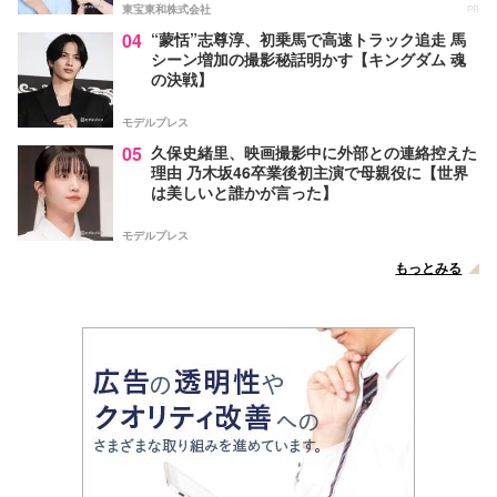
東宝東和株式会社
PR
04
“蒙恬”志尊淳、初乗馬で高速トラック追走 馬
シーン増加の撮影秘話明かす【キングダム 魂
の決戦】
モデルプレス
05
久保史緒里、映画撮影中に外部との連絡控えた
理由 乃木坂46卒業後初主演で母親役に【世界
は美しいと誰かが言った】
モデルプレス
もっとみる