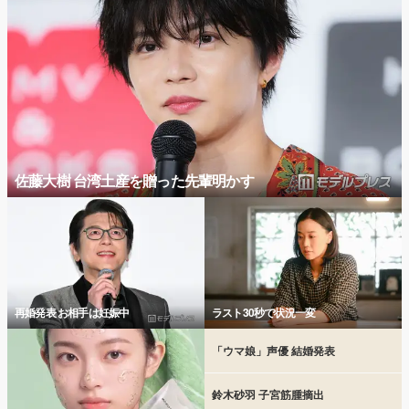
佐藤大樹 台湾土産を贈った先輩明かす
再婚発表 お相手は妊娠中
ラスト30秒で状況一変
「ウマ娘」声優 結婚発表
鈴木砂羽 子宮筋腫摘出