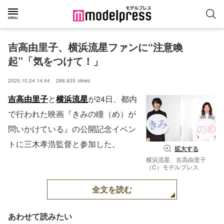
吉高由里子、横浜流星ファンに“注意喚
起”「気をつけて！」
2020.10.24 14:44
288,935
views
吉高由里子
と
横浜流星
が24日、都内
で行われた映画『きみの瞳（め）が
問いかけている』の公開記念イベン
トに三木孝浩監督と参加した。
拡大する
横浜流星、吉高由里子
（C）モデルプレス
全文を読む
あわせて読みたい