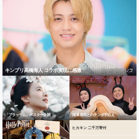
キンプリ高橋海人 コラボ実現に感激
「ブラッサム」ポスター公開
深澤 有田とのテンポ手応え
ヒカキン 二千万寄付