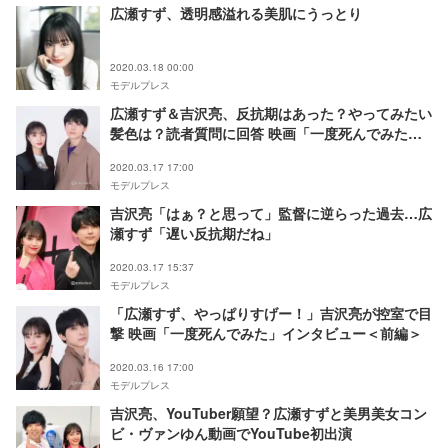
広瀬すず、透明感溢れる美肌にうっとり
2020.03.18 00:00
モデルプレス
広瀬すず＆吉沢亮、反抗期はあった？やってみたい
髪色は？読者質問に回答 映画「一度死んでみた」
インタビュー＜後編＞
2020.03.17 17:00
モデルプレス
吉沢亮「はぁ？と思って」監督に逆らった過去…広
瀬すず「遅い反抗期だね」
2020.03.17 15:37
モデルプレス
「広瀬すず、やっぱりすげー！」吉沢亮が控室で目
撃 映画「一度死んでみた」インタビュー＜前編＞
2020.03.16 17:00
モデルプレス
吉沢亮、YouTuber願望？広瀬すずと美男美女コン
ビ・ヴァンゆん動画でYouTube初出演