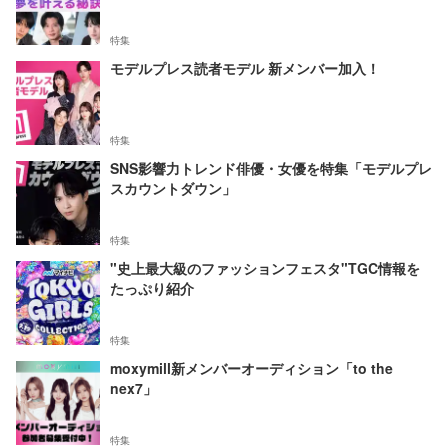
特集
モデルプレス読者モデル 新メンバー加入！
特集
SNS影響力トレンド俳優・女優を特集「モデルプレ
スカウントダウン」
特集
"史上最大級のファッションフェスタ"TGC情報を
たっぷり紹介
特集
moxymill新メンバーオーディション「to the
nex7」
特集