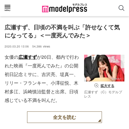
広瀬すず、日頃の不満を叫ぶ「許せなくて気
になってる」＜一度死んでみた＞
2020.03.20 13:06
54,386
views
女優の
広瀬すず
が20日、都内で行わ
れた映画『一度死んでみた』の公開
初日記念ミサに、吉沢亮、堤真一、
リリー・フランキー、小澤征悦、木
拡大する
村多江、浜崎慎治監督と出席。日頃
広瀬すず （C）モデルプ
レス
感じている不満を叫んだ。
全文を読む