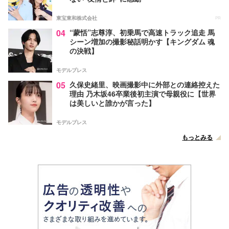
東宝東和株式会社
PR
04
“蒙恬”志尊淳、初乗馬で高速トラック追走 馬
シーン増加の撮影秘話明かす【キングダム 魂
の決戦】
モデルプレス
05
久保史緒里、映画撮影中に外部との連絡控えた
理由 乃木坂46卒業後初主演で母親役に【世界
は美しいと誰かが言った】
モデルプレス
もっとみる