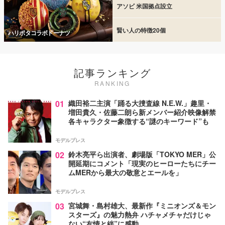
アソビ 米国拠点設立
賢い人の特徴20個
ハリポタコラボドーナツ
記事ランキング
RANKING
01
織田裕二主演「踊る大捜査線 N.E.W.」趣里・
増田貴久・佐藤二朗ら新メンバー紹介映像解禁
各キャラクター象徴する“謎のキーワード”も
モデルプレス
02
鈴木亮平ら出演者、劇場版「TOKYO MER」公
開延期にコメント「現実のヒーローたちにチー
ムMERから最大の敬意とエールを」
モデルプレス
03
宮城舞・島村雄大、最新作『ミニオンズ＆モン
スターズ』の魅力熱弁 ハチャメチャだけじゃ
ない“友情と絆”に感動