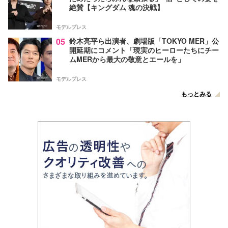
絶賛【キングダム 魂の決戦】
モデルプレス
05
鈴木亮平ら出演者、劇場版「TOKYO MER」公
開延期にコメント「現実のヒーローたちにチー
ムMERから最大の敬意とエールを」
モデルプレス
もっとみる