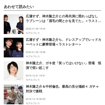
あわせて読みたい
広瀬すず、神木隆之介との再共演に照れっぱなし
ラブシーンは「眉毛の間とかを見てた」＜ラストレ
ター＞
2020.01.09 19:34
モデルプレス
広瀬すず・神木隆之介ら、ドレスアップでレッドカ
ーペットに豪華登場＜ラストレター＞
2020.01.09 18:08
モデルプレス
神木隆之介、ガキ使「笑ってはいけない」登場 怪
演で笑い起こす
2019.12.31 19:21
モデルプレス
神木隆之介＆中村倫也、最高の見せ場続々 ガチャ
対決で激戦
2019.12.16 06:00
モデルプレス