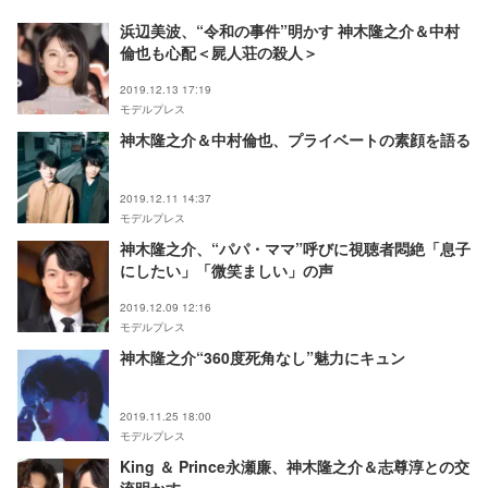
浜辺美波、“令和の事件”明かす 神木隆之介＆中村
倫也も心配＜屍人荘の殺人＞
2019.12.13 17:19
モデルプレス
神木隆之介＆中村倫也、プライベートの素顔を語る
2019.12.11 14:37
モデルプレス
神木隆之介、“パパ・ママ”呼びに視聴者悶絶「息子
にしたい」「微笑ましい」の声
2019.12.09 12:16
モデルプレス
神木隆之介“360度死角なし”魅力にキュン
2019.11.25 18:00
モデルプレス
King ＆ Prince永瀬廉、神木隆之介＆志尊淳との交