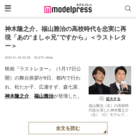
神木隆之介、福山雅治の高校時代を忠実に再
現「あの“ましゃ兄”ですから」＜ラストレタ
ー＞
2020.01.09 20:38
35,675
views
映画『ラストレター』（1月17日公
開）の舞台挨拶が9日、都内で行わ
れ、松たか子、広瀬すず、森七菜、
神木隆之介
、
福山雅治
が登壇した。
拡大する
福山雅治（右）の高校時
代役を演じた神木隆之介
（左）（C）モデルプレ
ス
全文を読む