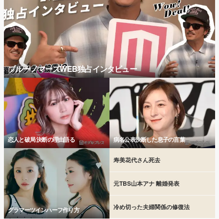
ブルーノマーズWEB独占インタビュー
恋人と破局 決断の理由語る
病名公表決断した息子の言葉
寿美花代さん死去
元TBS山本アナ 離婚発表
冷め切った夫婦関係の修復法
グラマーツインハーフ作り方