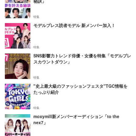
秘訣」
特集
モデルプレス読者モデル 新メンバー加入！
特集
SNS影響力トレンド俳優・女優を特集「モデルプレ
スカウントダウン」
特集
"史上最大級のファッションフェスタ"TGC情報を
たっぷり紹介
特集
moxymill新メンバーオーディション「to the
nex7」