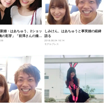
新婚・はあちゅう、2ショッ
しみけん、はあちゅうと事実婚の経緯
俺の彩芽」「前澤さんの撮る
語る
も可愛いけど…」
:06
2018.08.04 16:14
モデルプレス