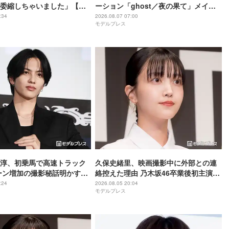
委縮しちゃいました」【ブ
ーション「ghost／夜の果て」メイン
】
キャスト声優に決定「子どもの頃に抱
:34
2026.08.07 07:00
モデルプレス
いていた言葉にはできない沢山の感情
を思い出しました」
尊淳、初乗馬で高速トラック
久保史緒里、映画撮影中に外部との連
ーン増加の撮影秘話明かす
絡控えた理由 乃木坂46卒業後初主演で
ム 魂の決戦】
母親役に【世界は美しいと誰かが言っ
:24
2026.08.05 20:04
モデルプレス
た】