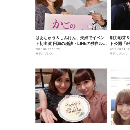
はあちゅう＆しみけん、夫婦でイベン
剛力彩芽＆
ト初出演 円満の秘訣・LINEの独自ルー
ト公開「#
ルを明かす
彩芽ちゃん
2018.09.27 16:23
2018.08.14 16
モデルプレス
モデルプレス