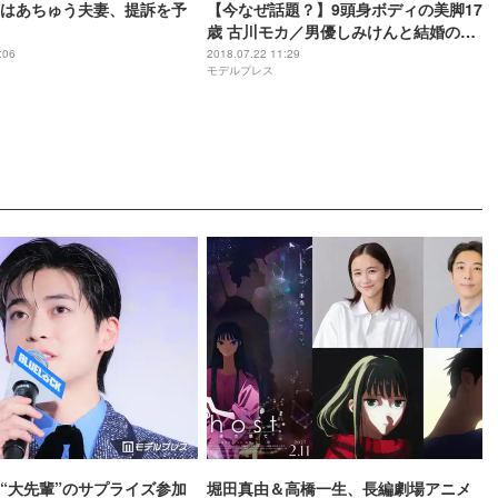
はあちゅう夫妻、提訴を予
【今なぜ話題？】9頭身ボディの美脚17
歳 古川モカ／男優しみけんと結婚の作
家はあちゅう
:06
2018.07.22 11:29
モデルプレス
“大先輩”のサプライズ参加
堀田真由＆高橋一生、長編劇場アニメ