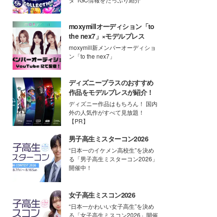
moxymillオーディション「to
the nex7」×モデルプレス
moxymill新メンバーオーディショ
ン「to the nex7」
ディズニープラスのおすすめ
作品をモデルプレスが紹介！
ディズニー作品はもちろん！ 国内
外の人気作がすべて見放題！
【PR】
男子高生ミスターコン2026
“日本一のイケメン高校生”を決め
る「男子高生ミスターコン2026」
開催中！
女子高生ミスコン2026
“日本一かわいい女子高生”を決め
る「女子高生ミスコン2026」開催