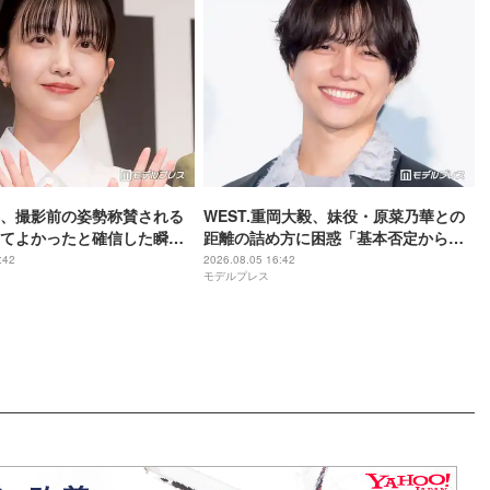
、撮影前の姿勢称賛される
WEST.重岡大毅、妹役・原菜乃華との
てよかったと確信した瞬
距離の詰め方に困惑「基本否定から入
は美しいと誰かが言った】
る会話をしてしまった」【5秒で完全犯
:42
2026.08.05 16:42
モデルプレス
罪を生成する方法】