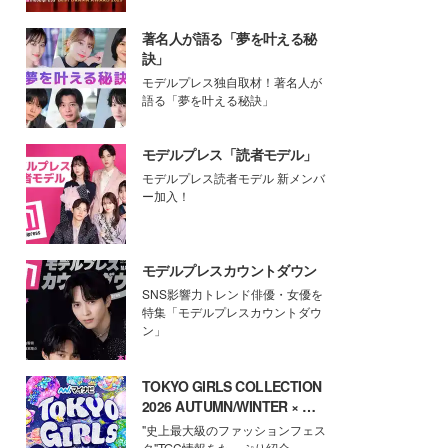
著名人が語る「夢を叶える秘
訣」
モデルプレス独自取材！著名人が
語る「夢を叶える秘訣」
モデルプレス「読者モデル」
モデルプレス読者モデル 新メンバ
ー加入！
モデルプレスカウントダウン
SNS影響力トレンド俳優・女優を
特集「モデルプレスカウントダウ
ン」
TOKYO GIRLS COLLECTION
2026 AUTUMN/WINTER × モ
デルプレス
"史上最大級のファッションフェス
タ"TGC情報をたっぷり紹介