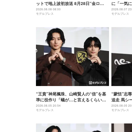
ットで地上波初放送 8月28日“金ロ
に「一気に
ー”枠
ルーロック
2026.08.08 08:00
2026.08.07 23
モデルプレス
モデルプレス
“王賁”神尾楓珠、山崎賢人の“信”を基
“蒙恬”志
準に役作り「蟻が…と言えるくらいの
追走 馬シ
説得力がないと」【キングダム 魂の決
【キングダ
2026.08.05 20:54
2026.08.05 20
モデルプレス
モデルプレス
戦】