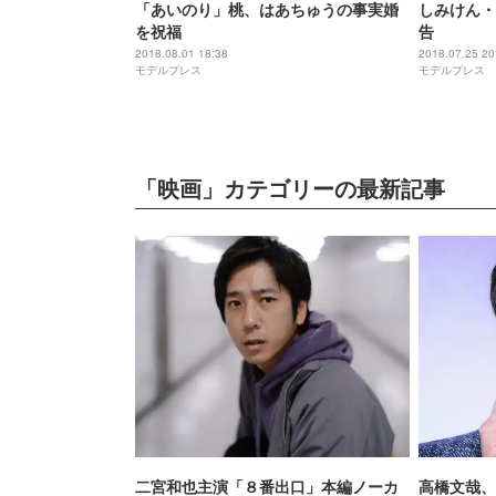
「あいのり」桃、はあちゅうの事実婚
しみけん・
を祝福
告
2018.08.01 18:38
2018.07.25 20
モデルプレス
モデルプレス
「映画」カテゴリーの最新記事
二宮和也主演「８番出口」本編ノーカ
高橋文哉、