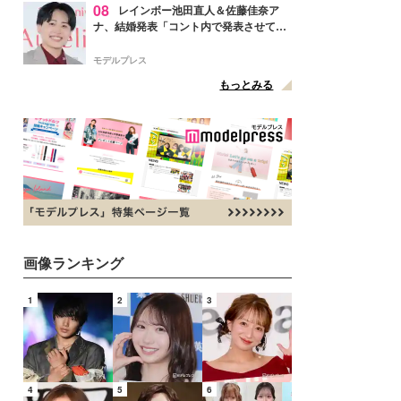
08
レインボー池田直人＆佐藤佳奈ア
ナ、結婚発表「コント内で発表させてい
ただきました」読売テレビ退社は生活拠
点変更のため
モデルプレス
もっとみる
画像ランキング
1
2
3
4
5
6