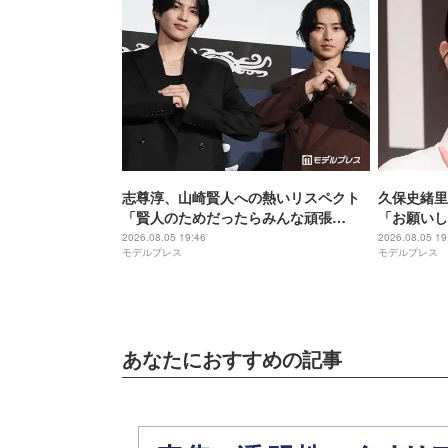
志尊淳、山崎賢人への熱いリスペクト
久保史緒里
「賢人のためだったらみんな頑張
「お願いし
る」“信”としての姿を絶賛【キングダ
間」【世界
2026.08.05 19:46
2026.08.05 19
モデルプレス
モデルプレス
ム 魂の決戦】
あなたにおすすめの記事