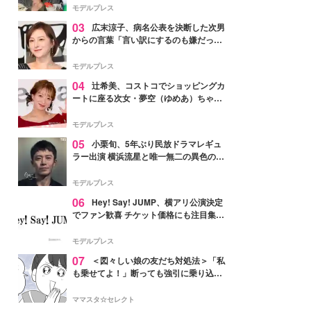
「かっこいい」と反響
モデルプレス
03
広末涼子、病名公表を決断した次男
からの言葉「言い訳にするのも嫌だっ
た」「言うべきか迷った」
モデルプレス
04
辻希美、コストコでショッピングカ
ートに座る次女・夢空（ゆめあ）ちゃん
の姿公開「乗りこなしてる感じが可愛す
ぎ」「成長を感じる」の声
モデルプレス
05
小栗旬、5年ぶり民放ドラマレギュ
ラー出演 横浜流星と唯一無二の異色のバ
ディで初共演【LOST10】
モデルプレス
06
Hey! Say! JUMP、横アリ公演決定
でファン歓喜 チケット価格にも注目集ま
る「激アツ」「平成に戻ったみたい」
モデルプレス
07
＜図々しい娘の友だち対処法＞「私
も乗せてよ！」断っても強引に乗り込ん
でくる友だち【第1話まんが】
ママスタ☆セレクト