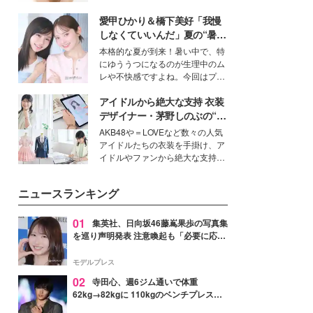
ーについて熱く語り合ってもらっ
いという読者も多いのでは？そん
た。
愛甲ひかり＆橋下美好「我慢
な美容の常識を大きく変える可能
性を秘めた、革新的な「Water
しなくていいんだ」夏の“暑さ
Capturing Skin（ウォーターキャ
対策”の新しい選択肢とは？
本格的な夏が到来！暑い中で、特
プチャリングスキン：捕水肌）」
にゆううつになるのが生理中のム
技術を、花王が構築した。
レや不快感ですよね。今回はプラ
イベートでも仲良しで旅行好きな
アイドルから絶大な支持 衣装
モデル・愛甲ひかりさんと橋下美
好さんを迎えて本音で女子会トー
デザイナー・茅野しのぶの“可
ク。猛暑のお出かけを快適に過ご
愛い”を作る美学＜「シチズン
AKB48や＝LOVEなど数々の人気
すヒントや、2人が感動した夏の
クロスシー」インタビュー＞
アイドルたちの衣装を手掛け、ア
生理の新常識にも迫りました。
イドルやファンから絶大な支持を
得る、株式会社オサレカンパニー
取締役兼クリエイティブディレク
ニュースランキング
ター・茅野しのぶ。一人ひとりの
個性に寄り添い、魅力を引き出す
衣装作りは、多くの女性たちに勇
01
集英社、日向坂46藤嶌果歩の写真集
気と自信を与え続けている。
を巡り声明発表 注意喚起も「必要に応じ
て法的措置を含む対応を検討」
モデルプレス
02
寺田心、週6ジム通いで体重
62kg→82kgに 110kgのベンチプレス持
ち上げる姿披露「胸板の厚みすごい」