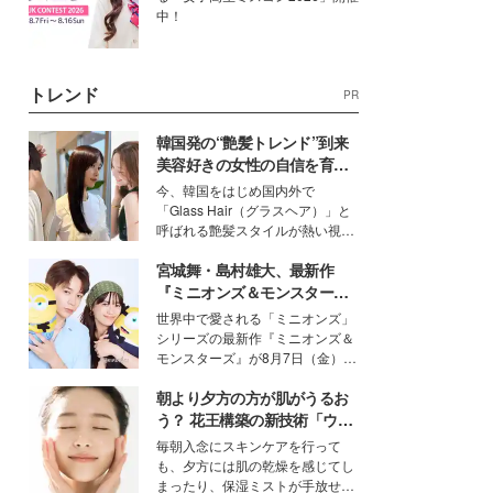
中！
トレンド
PR
韓国発の“艶髪トレンド”到来
美容好きの女性の自信を育む
「ヘアケア事情」って？
今、韓国をはじめ国内外で
「Glass Hair（グラスヘア）」と
呼ばれる艶髪スタイルが熱い視線
を集めています。メイクやファッ
宮城舞・島村雄大、最新作
ションの完成度を高めるベースと
して、“髪そのものの美しさ”に改
『ミニオンズ＆モンスター
めて注目する人が増えている様
ズ』の魅力熱弁 ハチャメチャ
世界中で愛される「ミニオンズ」
子。今回は、そんな憧れの艶やか
だけじゃない“友情と絆”に感
シリーズの最新作『ミニオンズ＆
な髪を日常で叶える、美容好きの
動
モンスターズ』が8月7日（金）に
女性たちのヘアケア事情を紹介し
公開。モデルプレスでは、“大のミ
ます。
朝より夕方の方が肌がうるお
ニオン好き”という共通点を持つモ
デルの宮城舞と島村雄大の特別対
う？ 花王構築の新技術「ウォ
談をお届け！それぞれの視点か
ーターキャプチャリングスキ
毎朝入念にスキンケアを行って
ら、今作ならではの魅力や予想外
ン（捕水肌）」がスキンケア
も、夕方には肌の乾燥を感じてし
の感動をもたらす奥深いストーリ
の常識を変える予感
まったり、保湿ミストが手放せな