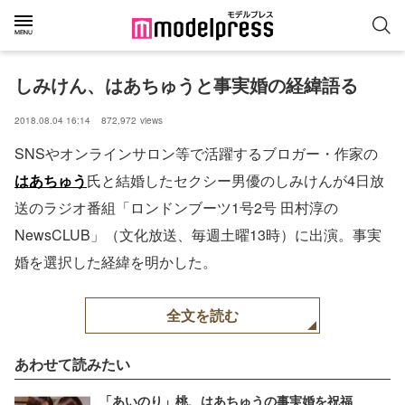
しみけん、はあちゅうと事実婚の経緯語る
2018.08.04 16:14
872,972
views
SNSやオンラインサロン等で活躍するブロガー・作家の
はあちゅう
氏と結婚したセクシー男優のしみけんが4日放
送のラジオ番組「ロンドンブーツ1号2号 田村淳の
NewsCLUB」（文化放送、毎週土曜13時）に出演。事実
婚を選択した経緯を明かした。
全文を読む
あわせて読みたい
「あいのり」桃、はあちゅうの事実婚を祝福