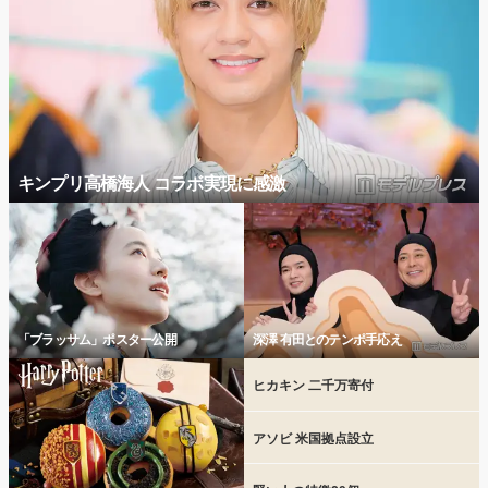
キンプリ高橋海人 コラボ実現に感激
「ブラッサム」ポスター公開
深澤 有田とのテンポ手応え
ヒカキン 二千万寄付
アソビ 米国拠点設立