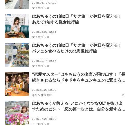
2018.06.12 07:02
女子旅プレス
はあちゅうの1泊2日「サク旅」が休日を変える！
あえて1泊する鎌倉旅行編
2018.05.02 12:14
女子旅プレス
はあちゅうの1泊2日「サク旅」が休日を変える！
パフェを食べるだけの北海道旅行編
2018.02.14 19:57
女子旅プレス
“恋愛マスター”はあちゅうの名言が飛び出す！「長
続きさせるならドキドキをキュンキュンに変えろ」
イマドキ同窓会に潜入
2016.12.20 20:30
キリン株式会社
PR
はあちゅうが教える“とにかくウツなOL”を抜け出
すためのヒント「恋の第一歩とは、自分を愛するこ
と」
2016.07.28 18:00
モデルプレス