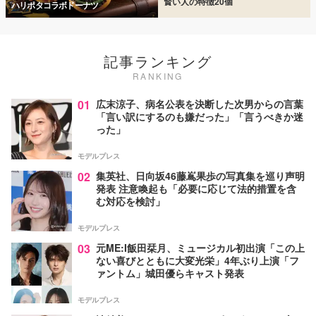
賢い人の特徴20個
ハリポタコラボドーナツ
記事ランキング
RANKING
01
広末涼子、病名公表を決断した次男からの言葉
「言い訳にするのも嫌だった」「言うべきか迷
った」
モデルプレス
02
集英社、日向坂46藤嶌果歩の写真集を巡り声明
発表 注意喚起も「必要に応じて法的措置を含
む対応を検討」
モデルプレス
03
元ME:I飯田栞月、ミュージカル初出演「この上
ない喜びとともに大変光栄」4年ぶり上演「フ
ァントム」城田優らキャスト発表
モデルプレス