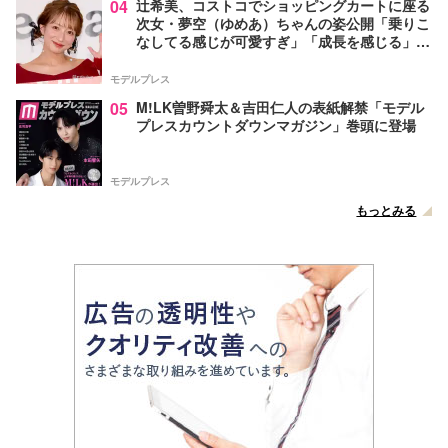
04
辻希美、コストコでショッピングカートに座る
次女・夢空（ゆめあ）ちゃんの姿公開「乗りこ
なしてる感じが可愛すぎ」「成長を感じる」の
声
モデルプレス
05
M!LK曽野舜太＆吉田仁人の表紙解禁「モデル
プレスカウントダウンマガジン」巻頭に登場
モデルプレス
もっとみる