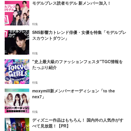
モデルプレス読者モデル 新メンバー加入！
特集
SNS影響力トレンド俳優・女優を特集「モデルプレ
スカウントダウン」
特集
"史上最大級のファッションフェスタ"TGC情報を
たっぷり紹介
特集
moxymill新メンバーオーディション「to the
nex7」
特集
ディズニー作品はもちろん！ 国内外の人気作がす
べて見放題！【PR】