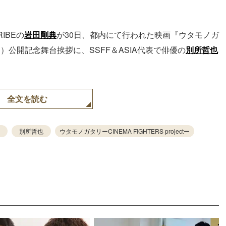
RIBEの
岩田剛典
が30日、都内にて行われた映画『ウタモノガ
』 （公開中）公開記念舞台挨拶に、SSFF＆ASIA代表で俳優の
別所哲也
全文を読む
別所哲也
ウタモノガタリーCINEMA FIGHTERS projectー