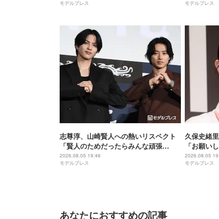
モデルプレス
モデルプレス
戦】
志尊淳、山崎賢人への熱いリスペクト
久保史緒里
「賢人のためだったらみんな頑張
「お願いし
る」“信”としての姿を絶賛【キングダ
間」【世界
2026.08.05 19:46
2026.08.05 19
モデルプレス
モデルプレス
ム 魂の決戦】
あなたにおすすめの記事