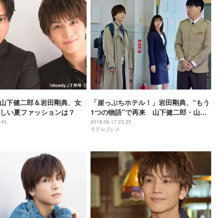
B山下健二郎＆岩田剛典、女
「崖っぷちホテル！」岩田剛典、“もう
しい夏ファッションは？
1つの物語”で再来 山下健二郎・山口
乃々華がかき回す？
:45
2018.06.17 23:25
モデルプレス