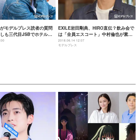
がモデルプレス読者の質問
EXILE岩田剛典、HIRO直伝？飲み会で
しも三代目JSBでホテル経
は「全員エスコート」中村倫也が素顔
カフェカーは差し入れし
を明かす
:00
2018.06.14 12:07
モデルプレス
ワクポーズ”はアドリブ？…
ホテル！」インタビュー