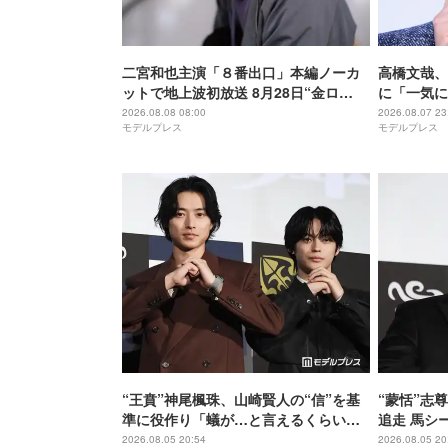
二宮和也主演「８番出口」本編ノーカ
高橋文哉、
ットで地上波初放送 8月28日“金ロ
に「一気に
ー”枠
ルーロック
2026.08.08 08:00
2026.08.07 23
モデルプレス
モデルプレス
“王賁”神尾楓珠、山崎賢人の“信”を基
“蒙恬”志
準に役作り「蟻が…と言えるくらいの
追走 馬シ
説得力がないと」【キングダム 魂の決
【キングダ
2026.08.05 20:54
2026.08.05 20