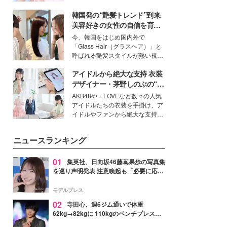
イベートでも仲良しで旅行好きな
韓国発の“艶髪トレンド”到来
モデル・愛甲ひかりさんと橋下美
好さんを迎えて本音で女子会トー
美容好きの女性の自信を育む
ク。猛暑のお出かけを快適に過ご
「ヘアケア事情」って？
今、韓国をはじめ国内外で
すヒントや、2人が感動した夏の
「Glass Hair（グラスヘア）」と
生理の新常識にも迫りました。
呼ばれる艶髪スタイルが熱い視線
を集めています。メイクやファッ
アイドルから絶大な支持 衣装
ションの完成度を高めるベースと
して、“髪そのものの美しさ”に改
デザイナー・茅野しのぶの“可
めて注目する人が増えている様
愛い”を作る美学＜「シチズン
AKB48や＝LOVEなど数々の人気
子。今回は、そんな憧れの艶やか
クロスシー」インタビュー＞
アイドルたちの衣装を手掛け、ア
な髪を日常で叶える、美容好きの
イドルやファンから絶大な支持を
女性たちのヘアケア事情を紹介し
得る、株式会社オサレカンパニー
ます。
取締役兼クリエイティブディレク
ニュースランキング
ター・茅野しのぶ。一人ひとりの
個性に寄り添い、魅力を引き出す
衣装作りは、多くの女性たちに勇
01
集英社、日向坂46藤嶌果歩の写真集
気と自信を与え続けている。
を巡り声明発表 注意喚起も「必要に応じ
て法的措置を含む対応を検討」
モデルプレス
02
寺田心、週6ジム通いで体重
62kg→82kgに 110kgのベンチプレス持
ち上げる姿披露「胸板の厚みすごい」