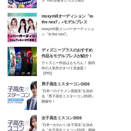
moxymillオーディション「to
the nex7」×モデルプレス
moxymill新メンバーオーディショ
ン「to the nex7」
ディズニープラスのおすすめ
作品をモデルプレスが紹介！
ディズニー作品はもちろん！ 国内
外の人気作がすべて見放題！
【PR】
男子高生ミスターコン2026
“日本一のイケメン高校生”を決め
る「男子高生ミスターコン2026」
開催中！
女子高生ミスコン2026
“日本一かわいい女子高生”を決め
る「女子高生ミスコン2026」開催