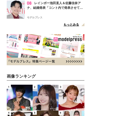
08
レインボー池田直人＆佐藤佳奈ア
ナ、結婚発表「コント内で発表させてい
ただきました」読売テレビ退社は生活拠
点変更のため
モデルプレス
もっとみる
画像ランキング
1
2
3
4
5
6