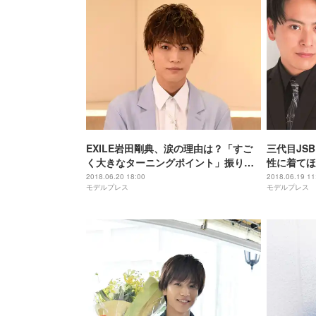
EXILE岩田剛典、涙の理由は？「すご
三代目JS
く大きなターニングポイント」振り返
性に着てほ
る
2018.06.20 18:00
2018.06.19 11
モデルプレス
モデルプレス