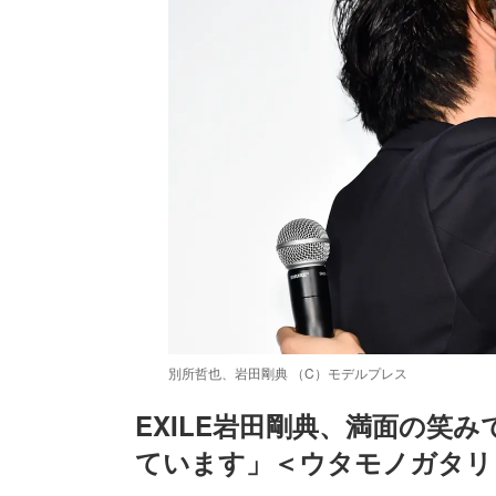
別所哲也、岩田剛典 （C）モデルプレス
EXILE岩田剛典、満面の笑
ています」＜ウタモノガタリ
/
Unmute