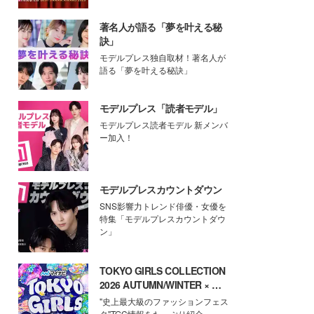
著名人が語る「夢を叶える秘
訣」
モデルプレス独自取材！著名人が
語る「夢を叶える秘訣」
モデルプレス「読者モデル」
モデルプレス読者モデル 新メンバ
ー加入！
モデルプレスカウントダウン
SNS影響力トレンド俳優・女優を
特集「モデルプレスカウントダウ
ン」
TOKYO GIRLS COLLECTION
2026 AUTUMN/WINTER × モ
デルプレス
"史上最大級のファッションフェス
タ"TGC情報をたっぷり紹介