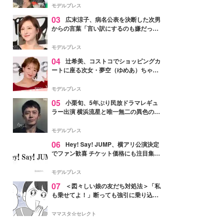
「かっこいい」と反響
モデルプレス
03
広末涼子、病名公表を決断した次男
からの言葉「言い訳にするのも嫌だっ
た」「言うべきか迷った」
モデルプレス
04
辻希美、コストコでショッピングカ
ートに座る次女・夢空（ゆめあ）ちゃん
の姿公開「乗りこなしてる感じが可愛す
ぎ」「成長を感じる」の声
モデルプレス
05
小栗旬、5年ぶり民放ドラマレギュ
ラー出演 横浜流星と唯一無二の異色のバ
ディで初共演【LOST10】
モデルプレス
06
Hey! Say! JUMP、横アリ公演決定
でファン歓喜 チケット価格にも注目集ま
る「激アツ」「平成に戻ったみたい」
モデルプレス
07
＜図々しい娘の友だち対処法＞「私
も乗せてよ！」断っても強引に乗り込ん
でくる友だち【第1話まんが】
ママスタ☆セレクト