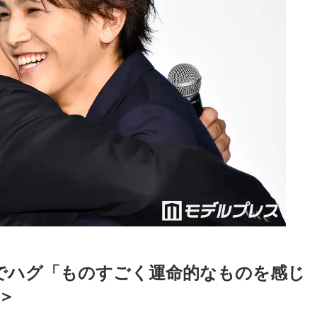
みでハグ「ものすごく運命的なものを感じ
＞
Loaded
:
87.03%