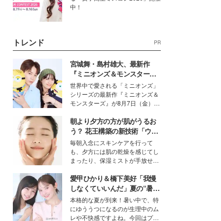
中！
トレンド
PR
宮城舞・島村雄大、最新作
『ミニオンズ＆モンスター
ズ』の魅力熱弁 ハチャメチャ
世界中で愛される「ミニオンズ」
だけじゃない“友情と絆”に感
シリーズの最新作『ミニオンズ＆
動
モンスターズ』が8月7日（金）に
公開。モデルプレスでは、“大のミ
朝より夕方の方が肌がうるお
ニオン好き”という共通点を持つモ
デルの宮城舞と島村雄大の特別対
う？ 花王構築の新技術「ウォ
談をお届け！それぞれの視点か
ーターキャプチャリングスキ
毎朝入念にスキンケアを行って
ら、今作ならではの魅力や予想外
ン（捕水肌）」がスキンケア
も、夕方には肌の乾燥を感じてし
の感動をもたらす奥深いストーリ
の常識を変える予感
まったり、保湿ミストが手放せな
ーについて熱く語り合ってもらっ
いという読者も多いのでは？そん
た。
愛甲ひかり＆橋下美好「我慢
な美容の常識を大きく変える可能
性を秘めた、革新的な「Water
しなくていいんだ」夏の“暑さ
Capturing Skin（ウォーターキャ
対策”の新しい選択肢とは？
本格的な夏が到来！暑い中で、特
プチャリングスキン：捕水肌）」
にゆううつになるのが生理中のム
技術を、花王が構築した。
レや不快感ですよね。今回はプラ