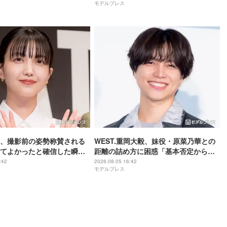
モデルプレス
た】
、撮影前の姿勢称賛される
WEST.重岡大毅、妹役・原菜乃華との
てよかったと確信した瞬
距離の詰め方に困惑「基本否定から入
は美しいと誰かが言った】
る会話をしてしまった」【5秒で完全犯
:42
2026.08.05 16:42
モデルプレス
罪を生成する方法】