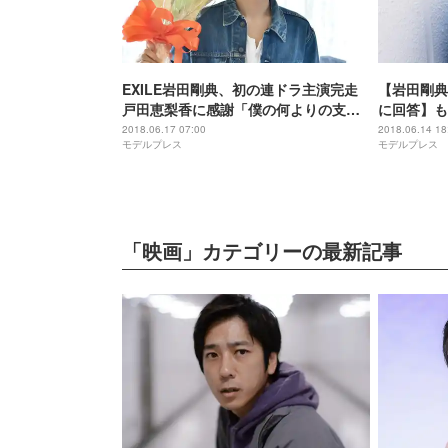
EXILE岩田剛典、初の連ドラ主演完走
【岩田剛典
戸田恵梨香に感謝「僕の何よりの支え
に回答】も
でした」＜崖っぷちホテル！＞
営したら？
2018.06.17 07:00
2018.06.14 18
モデルプレス
モデルプレス
た？“ワク
「崖っぷち
「映画」カテゴリーの最新記事