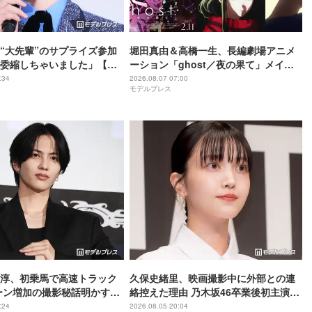
“大先輩”のサプライズ参加
堀田真由＆高橋一生、長編劇場アニメ
委縮しちゃいました」【ブ
ーション「ghost／夜の果て」メイン
】
キャスト声優に決定「子どもの頃に抱
:34
2026.08.07 07:00
モデルプレス
いていた言葉にはできない沢山の感情
を思い出しました」
尊淳、初乗馬で高速トラック
久保史緒里、映画撮影中に外部との連
ーン増加の撮影秘話明かす
絡控えた理由 乃木坂46卒業後初主演で
ム 魂の決戦】
母親役に【世界は美しいと誰かが言っ
:24
2026.08.05 20:04